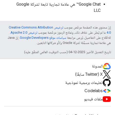
‫Google Chat™ هي علامة تجارية تابعة لشركة Google
LLC
إنّ محتوى هذه الصفحة مرخّص بموجب
ترخيص Creative Commons Attribution
4.0‏
ما لم يُنصّ على خلاف ذلك، ونماذج الرموز مرخّصة بموجب
ترخيص Apache 2.0‏
.
للاطّلاع على التفاصيل، يُرجى مراجعة
سياسات موقع Google Developers‏
. إنّ Java
هي علامة تجارية مسجَّلة لشركة Oracle و/أو شركائها التابعين.
تاريخ التعديل الأخير: 2025-12-04 (حسب التوقيت العالمي المتفَّق عليه)
المدونة
‫X ‏(Twitter سابقًا)
تعليمات برمجية نموذجية
Codelabs
ملفات فيديو