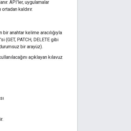
anır. API'ler, uygulamalar
rtadan kaldırır.
bir anahtar kelime aracılığıyla
I'si (GET, PATCH, DELETE gibi
n durumsuz bir arayüz).
ullanılacağını açıklayan kılavuz
sı
r.