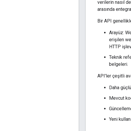
verilerin nasıl d
arasında entegra
Bir API genellikl
Arayüz: We
erişilen w
HTTP işlevl
Teknik refe
belgeleri.
API'ler çeşitli av
Daha güçlü 
Mevcut kod
Güncelleme
Yeni kullan