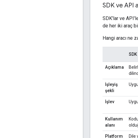
SDK ve API 
SDK'lar ve API'le
de her iki araç bir
Hangi aracı ne za
SDK
Açıklama
Beli
dili
İşleyiş
Uygu
şekli
İşlev
Uygu
Kullanım
Kodu
alanı
oldu
Platform
Dile