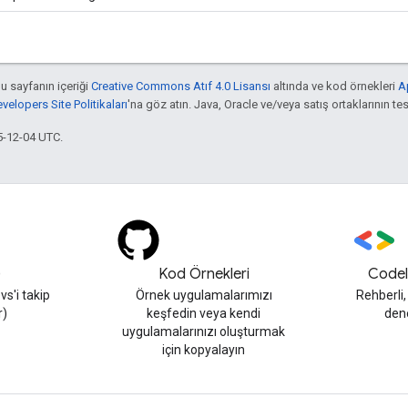
bu sayfanın içeriği
Creative Commons Atıf 4.0 Lisansı
altında ve kod örnekleri
A
elopers Site Politikaları
'na göz atın. Java, Oracle ve/veya satış ortaklarının tesc
5-12-04 UTC.
)
Kod Örnekleri
Codel
s'i takip
Örnek uygulamalarımızı
Rehberli
r)
keşfedin veya kendi
den
uygulamalarınızı oluşturmak
için kopyalayın