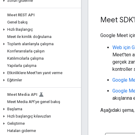
Sorun giderme
Meet REST API
Meet SDK'la
Genel bakış
Hızlı Başlangıç
Google Meet içi
Meet ile kimlik doğrulama
Toplantı alanlarıyla çalışma
Web için G
Konferanslarla çalışın
Meet'ten ay
Katılımcılarla çalışma
gerçek zam
Yapılarla çalışma
kontroller 
Etkinliklere Meet'ten yanıt verme
Google Me
Eğitimler
Google Me
Meet Media API
akışlarına e
Meet Media API'ye genel bakış
Başlama
Aşağıdaki şema, 
Hızlı başlangıç kılavuzları
Geliştirme
Hataları giderme