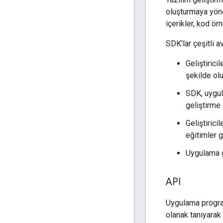
oluşturmaya yöneli
içerikler, kod örn
SDK'lar çeşitli a
Geliştirici
şekilde olu
SDK, uygul
geliştirme 
Geliştiric
eğitimler gi
Uygulama ge
API
Uygulama program
olanak tanıyarak