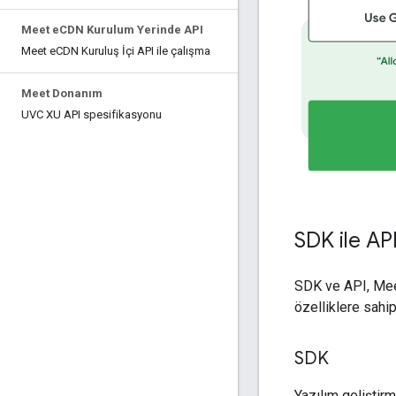
Meet e
CDN Kurulum Yerinde API
Meet e
CDN Kuruluş İçi API ile çalışma
Meet Donanım
UVC XU API spesifikasyonu
SDK ile API
SDK ve API, Meet
özelliklere sahip
SDK
Yazılım geliştirm