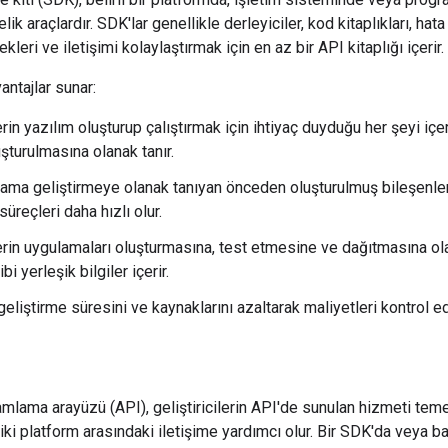
k araçlardır. SDK'lar genellikle derleyiciler, kod kitaplıkları, hata a
ekleri ve iletişimi kolaylaştırmak için en az bir API kitaplığı içerir.
vantajlar sunar:
lerin yazılım oluşturup çalıştırmak için ihtiyaç duyduğu her şeyi içe
şturulmasına olanak tanır.
ama geliştirmeye olanak tanıyan önceden oluşturulmuş bileşenler 
süreçleri daha hızlı olur.
ilerin uygulamaları oluşturmasına, test etmesine ve dağıtmasına o
bi yerleşik bilgiler içerir.
liştirme süresini ve kaynaklarını azaltarak maliyetleri kontrol ed
lama arayüzü (API), geliştiricilerin API'de sunulan hizmeti teme
 iki platform arasındaki iletişime yardımcı olur. Bir SDK'da veya 