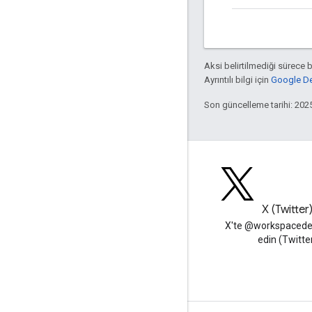
Aksi belirtilmediği sürece 
Ayrıntılı bilgi için
Google Dev
Son güncelleme tarihi: 202
Blog
X (Twitter
Google Workspace Developers
X'te @workspacedev
blogunu okuyun
edin (Twitte