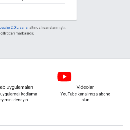
pache 2.0 Lisansı
altında lisanslanmıştır.
illi ticari markasıdır.
ab uygulamaları
Videolar
, uygulamalı kodlama
YouTube kanalımıza abone
eyimini deneyin
olun