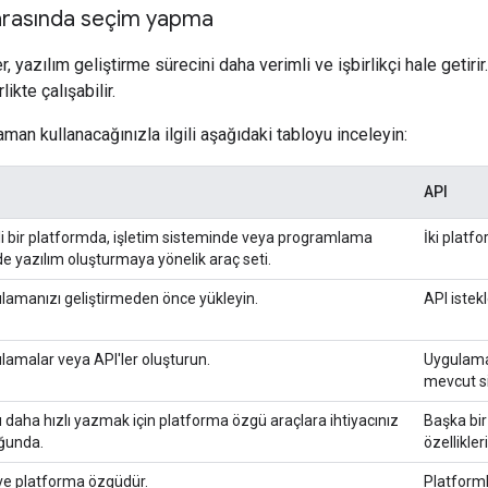
arasında seçim yapma
r, yazılım geliştirme sürecini daha verimli ve işbirlikçi hale getiri
likte çalışabilir.
man kullanacağınızla ilgili aşağıdaki tabloyu inceleyin:
API
rli bir platformda, işletim sisteminde veya programlama
İki platfo
nde yazılım oluşturmaya yönelik araç seti.
lamanızı geliştirmeden önce yükleyin.
API istek
lamalar veya API'ler oluşturun.
Uygulamal
mevcut s
 daha hızlı yazmak için platforma özgü araçlara ihtiyacınız
Başka bir 
ğunda.
özellikle
 ve platforma özgüdür.
Platformla