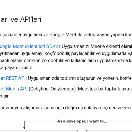
rı ve API'leri
n çözümler uygulama ve Google Meet ile entegrasyon yapma konus
oogle Meet eklentileri SDK'sı
: Uygulamanızı Meet'e eklenti olarak 
rılmadan uygulamayı keşfedebilir, paylaşabilir ve uygulamada işbir
anlı olarak senkronize edebilir ve kullanıcıların uygulamanızda k
sağlayabilirsiniz.
et REST API
: Uygulamanızda toplantı oluşturun ve yönetin, konfer
et Media API
(Geliştirici Önizlemesi): Meet'teki bir toplantı sır
rişin.
çözmeye çalıştığınız sorun için doğru uç noktayı seçmenize yard