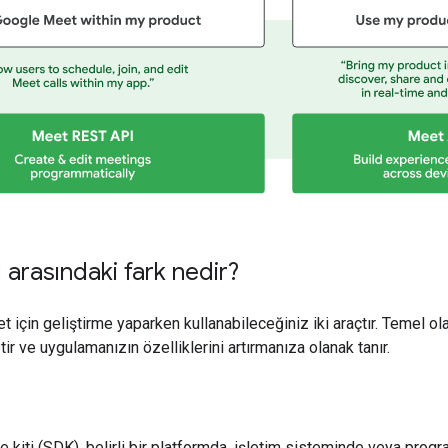
 arasındaki fark nedir?
 için geliştirme yaparken kullanabileceğiniz iki araçtır. Temel o
tir ve uygulamanızın özelliklerini artırmanıza olanak tanır.
e kiti (SDK), belirli bir platformda, işletim sisteminde veya prog