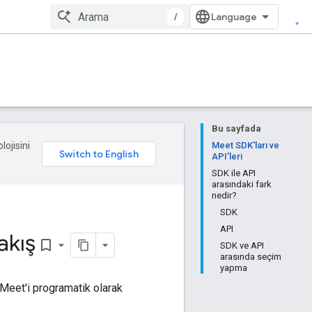
/
Bu sayfada
lojisini
Meet SDK'ları ve
API'leri
SDK ile API
arasındaki fark
nedir?
SDK
API
akış
bookmark_border
SDK ve API
arasında seçim
yapma
 Meet'i programatik olarak