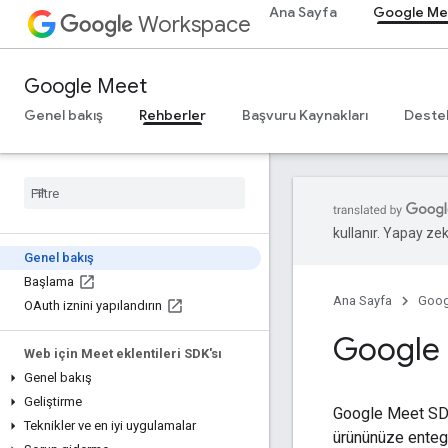
Ana Sayfa
Google Me
Workspace
Google Meet
Genel bakış
Rehberler
Başvuru Kaynakları
Deste
kullanır. Yapay zeka
Genel bakış
Başlama
Ana Sayfa
Goog
OAuth iznini yapılandırın
Google 
Web için Meet eklentileri SDK'sı
Genel bakış
Geliştirme
Google Meet SDK'
Teknikler ve en iyi uygulamalar
ürününüze entegr