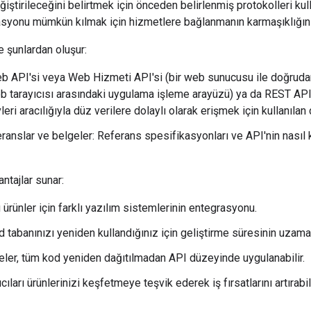
eğiştirileceğini belirtmek için önceden belirlenmiş protokolleri kull
syonu mümkün kılmak için hizmetlere bağlanmanın karmaşıklığını o
e şunlardan oluşur:
b API'si veya Web Hizmeti API'si (bir web sunucusu ile doğrudan 
eb tarayıcısı arasındaki uygulama işleme arayüzü) ya da REST AP
eri aracılığıyla düz verilere dolaylı olarak erişmek için kullanıla
ranslar ve belgeler: Referans spesifikasyonları ve API'nin nasıl k
antajlar sunar:
ürünler için farklı yazılım sistemlerinin entegrasyonu.
 tabanınızı yeniden kullandığınız için geliştirme süresinin uzama
ler, tüm kod yeniden dağıtılmadan API düzeyinde uygulanabilir.
ıcıları ürünlerinizi keşfetmeye teşvik ederek iş fırsatlarını artırabili