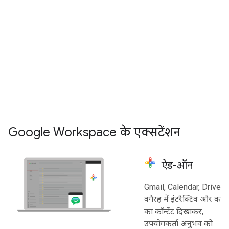
कोई भी व्यक्ति
, वेब पर आधारित
ऐडवांस डेवलपर
, Google Works
हमारे लो-कोड एनवायरमेंट का
का इस्तेमाल करके, प्रोग्राम के ज़र
इस्तेमाल करके, Google
ईमेल, कैलेंडर, फ़ाइलों, और Goo
Workspace को अपने-आप काम
अन्य डेटा के साथ इंटरैक्ट कर सकते ह
करने के लिए सेट अप कर सकता है
Google Workspace APIs के बारे म
और उसे बेहतर बना सकता है.
Apps Script के बारे में जानें
Google Workspace के एक्सटेंशन
ऐड-ऑन
Gmail, Calendar, Drive
वगैरह में इंटरैक्टिव और काम
का कॉन्टेंट दिखाकर,
उपयोगकर्ता अनुभव को