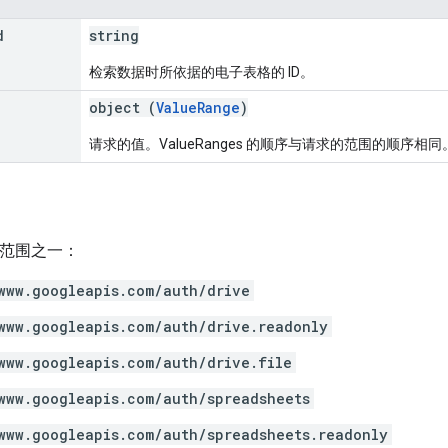
d
string
检索数据时所依据的电子表格的 ID。
]
object (
ValueRange
)
请求的值。ValueRanges 的顺序与请求的范围的顺序相同
h 范围之一：
www.googleapis.com/auth/drive
www.googleapis.com/auth/drive.readonly
www.googleapis.com/auth/drive.file
www.googleapis.com/auth/spreadsheets
www.googleapis.com/auth/spreadsheets.readonly