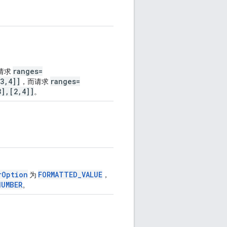
ranges=
请求
3,4]]
ranges=
，而请求
3],[2,4]]
。
rOption
FORMATTED_VALUE
为
，
NUMBER
。