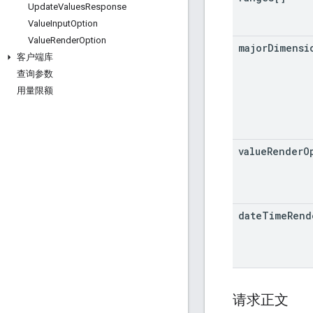
Update
Values
Response
Value
Input
Option
Value
Render
Option
major
Dimensi
客户端库
查询参数
用量限额
value
Render
O
date
Time
Rend
请求正文