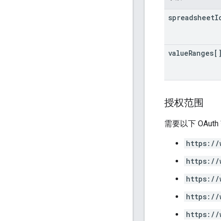
spreadsheet
I
value
Ranges[
授权范围
需要以下 OAut
https://
https://
https://
https://
https://