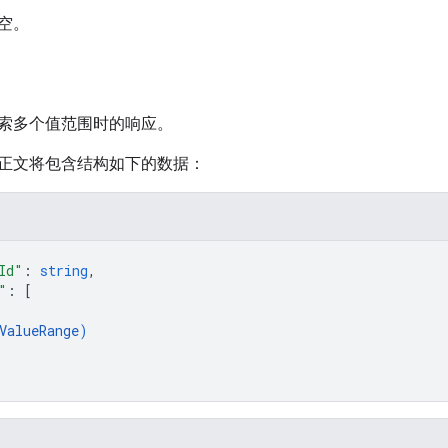
空。
索多个值范围时的响应。
正文将包含结构如下的数据：
Id"
: 
string
,
"
: 
[
ValueRange
)