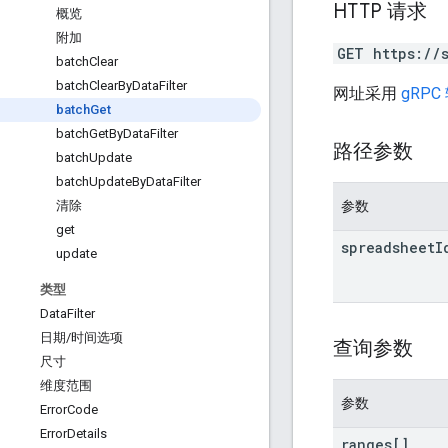
HTTP 请求
概览
附加
GET https://
batch
Clear
batch
Clear
By
Data
Filter
网址采用
gRPC
batch
Get
batch
Get
By
Data
Filter
路径参数
batch
Update
batch
Update
By
Data
Filter
参数
清除
get
spreadsheet
I
update
类型
Data
Filter
日期
/
时间选项
查询参数
尺寸
维度范围
参数
Error
Code
Error
Details
ranges[]