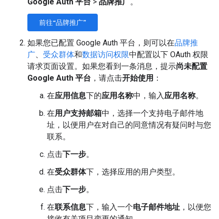
Google Auth 平台
>
品牌推广
。
前往“品牌推广”
如果您已配置 Google Auth 平台，则可以在
品牌推
广
、
受众群体
和
数据访问权限
中配置以下 OAuth 权限
请求页面设置。如果您看到一条消息，提示
尚未配置
Google Auth 平台
，请点击
开始使用
：
在
应用信息
下的
应用名称
中，输入
应用名称
。
在
用户支持邮箱
中，选择一个支持电子邮件地
址，以便用户在对自己的同意情况有疑问时与您
联系。
点击
下一步
。
在
受众群体
下，选择应用的用户类型。
点击
下一步
。
在
联系信息
下，输入一个
电子邮件地址
，以便您
接收有关项目变更的通知。