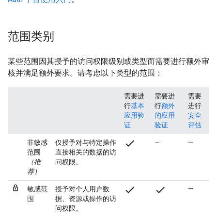
范围类别
某些范围因其授予的访问权限级别或类型而需要进行额外审
核并满足额外要求。请考虑以下类型的范围：
需要进
需要进
需要
行
基本
行
额外
进行
应用验
的应用
安全
证
验证
评估
check
非敏感
仅授予对与特定操作
—
—
范围
直接相关的数据的访
（推
问权限。
荐）
check
check
敏感范
授予对个人用户数
—
围
据、资源或操作的访
问权限。