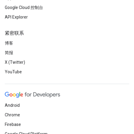
Google Cloud 控制台
API Explorer
紧密联系
博客
简报
X (Twitter)
YouTube
Android
Chrome
Firebase