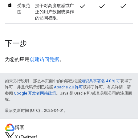
check
check
check
受限范
授予对高度敏感或广
围
泛的用户数据或操作
的访问权限。
下一步
为您的应用
创建访问凭据
。
如未另行说明，那么本页面中的内容已根据
知识共享署名 4.0 许可
获得了
许可，并且代码示例已根据
Apache 2.0 许可
获得了许可。有关详情，请
参阅
Google 开发者网站政策
。Java 是 Oracle 和/或其关联公司的注册商
标。
最后更新时间 (UTC)：2026-04-01。
博客
X (Twitter)