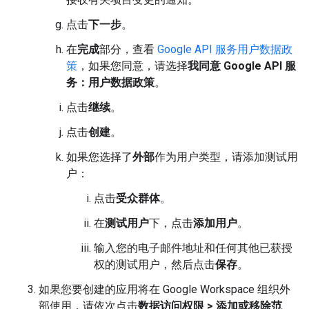
点击
下一步
。
在
完成
部分，查看
Google API 服务用户数据政
策
，如果您同意，请选择
我同意 Google API 服
务：用户数据政策
。
点击
继续
。
点击
创建
。
如果您选择了
外部
作为用户类型，请添加测试用
户：
点击
受众群体
。
在
测试用户
下，点击
添加用户
。
输入您的电子邮件地址和任何其他已获授
权的测试用户，然后点击
保存
。
如果您要创建的应用将在 Google Workspace 组织外
部使用，请依次点击
数据访问权限
>
添加或移除范