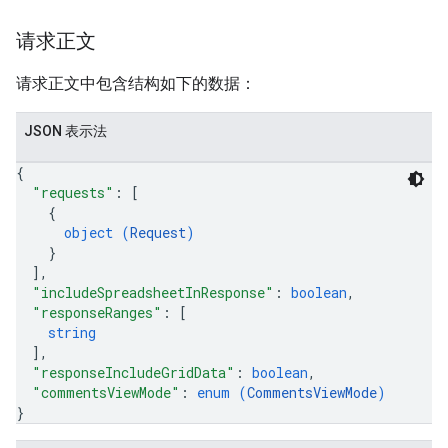
请求正文
请求正文中包含结构如下的数据：
JSON 表示法
{
"requests"
: 
[
{
object (
Request
)
}
]
,
"includeSpreadsheetInResponse"
: 
boolean
,
"responseRanges"
: 
[
string
]
,
"responseIncludeGridData"
: 
boolean
,
"commentsViewMode"
: 
enum (
CommentsViewMode
)
}