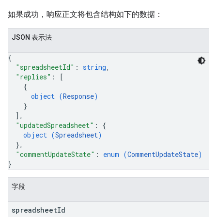
如果成功，响应正文将包含结构如下的数据：
JSON 表示法
{
"spreadsheetId"
: 
string
,
"replies"
: 
[
{
object (
Response
)
}
]
,
"updatedSpreadsheet"
: 
{
object (
Spreadsheet
)
}
,
"commentUpdateState"
: 
enum (
CommentUpdateState
)
}
字段
spreadsheet
Id