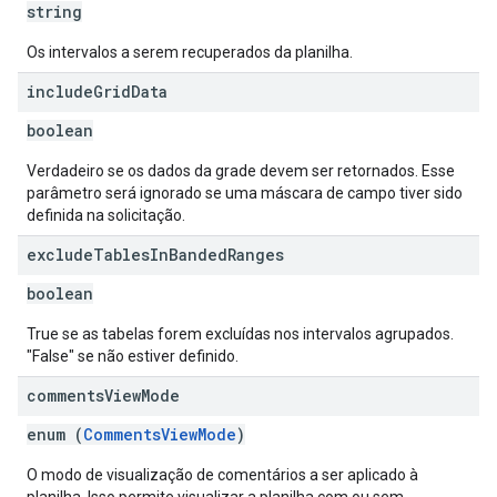
string
Os intervalos a serem recuperados da planilha.
include
Grid
Data
boolean
Verdadeiro se os dados da grade devem ser retornados. Esse
parâmetro será ignorado se uma máscara de campo tiver sido
definida na solicitação.
exclude
Tables
In
Banded
Ranges
boolean
True se as tabelas forem excluídas nos intervalos agrupados.
"False" se não estiver definido.
comments
View
Mode
enum (
CommentsViewMode
)
O modo de visualização de comentários a ser aplicado à