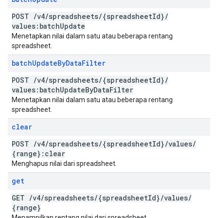
POST
/
v4
/
spreadsheets
/
{spreadsheet
Id}
/
values:batch
Update
Menetapkan nilai dalam satu atau beberapa rentang
spreadsheet.
batch
Update
By
Data
Filter
POST
/
v4
/
spreadsheets
/
{spreadsheet
Id}
/
values:batch
Update
By
Data
Filter
Menetapkan nilai dalam satu atau beberapa rentang
spreadsheet.
clear
POST
/
v4
/
spreadsheets
/
{spreadsheet
Id}
/
values
/
{range}:clear
Menghapus nilai dari spreadsheet.
get
GET
/
v4
/
spreadsheets
/
{spreadsheet
Id}
/
values
/
{range}
Menampilkan rentang nilai dari spreadsheet.