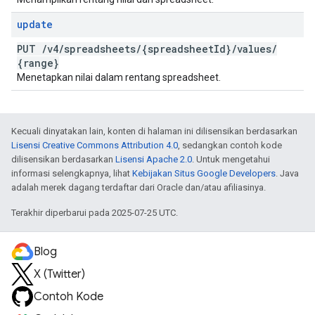
update
PUT
/
v4
/
spreadsheets
/
{spreadsheet
Id}
/
values
/
{range}
Menetapkan nilai dalam rentang spreadsheet.
Kecuali dinyatakan lain, konten di halaman ini dilisensikan berdasarkan
Lisensi Creative Commons Attribution 4.0
, sedangkan contoh kode
dilisensikan berdasarkan
Lisensi Apache 2.0
. Untuk mengetahui
informasi selengkapnya, lihat
Kebijakan Situs Google Developers
. Java
adalah merek dagang terdaftar dari Oracle dan/atau afiliasinya.
Terakhir diperbarui pada 2025-07-25 UTC.
Blog
X (Twitter)
Contoh Kode