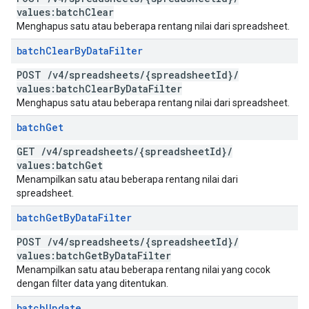
values:batch
Clear
Menghapus satu atau beberapa rentang nilai dari spreadsheet.
batch
Clear
By
Data
Filter
POST
/
v4
/
spreadsheets
/
{spreadsheet
Id}
/
values:batch
Clear
By
Data
Filter
Menghapus satu atau beberapa rentang nilai dari spreadsheet.
batch
Get
GET
/
v4
/
spreadsheets
/
{spreadsheet
Id}
/
values:batch
Get
Menampilkan satu atau beberapa rentang nilai dari
spreadsheet.
batch
Get
By
Data
Filter
POST
/
v4
/
spreadsheets
/
{spreadsheet
Id}
/
values:batch
Get
By
Data
Filter
Menampilkan satu atau beberapa rentang nilai yang cocok
dengan filter data yang ditentukan.
batch
Update