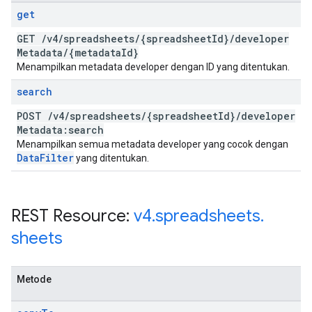
get
GET
/
v4
/
spreadsheets
/
{spreadsheet
Id}
/
developer
Metadata
/
{metadata
Id}
Menampilkan metadata developer dengan ID yang ditentukan.
search
POST
/
v4
/
spreadsheets
/
{spreadsheet
Id}
/
developer
Metadata:search
Menampilkan semua metadata developer yang cocok dengan
Data
Filter
yang ditentukan.
REST Resource:
v4
.
spreadsheets
.
sheets
Metode