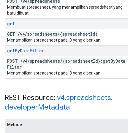
POST
/
v4
/
spreadsheets
Membuat spreadsheet, yang menampilkan spreadsheet yang
baru dibuat.
get
GET
/
v4
/
spreadsheets
/
{spreadsheet
Id}
Menampilkan spreadsheet pada ID yang diberikan.
get
By
Data
Filter
POST
/
v4
/
spreadsheets
/
{spreadsheet
Id}:get
By
Data
Filter
Menampilkan spreadsheet pada ID yang diberikan.
REST Resource:
v4
.
spreadsheets
.
developer
Metadata
Metode