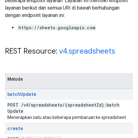
beberapa endpoint layanan. Layanan ini memiliki endpoint
layanan berikut dan semua URI di bawah berhubungan
dengan endpoint layanan ini:
https://sheets.googleapis.com
REST Resource:
v4
.
spreadsheets
Metode
batch
Update
POST
/
v4
/
spreadsheets
/
{spreadsheet
Id}:batch
Update
Menerapkan satu atau beberapa pembaruan ke spreadsheet.
create