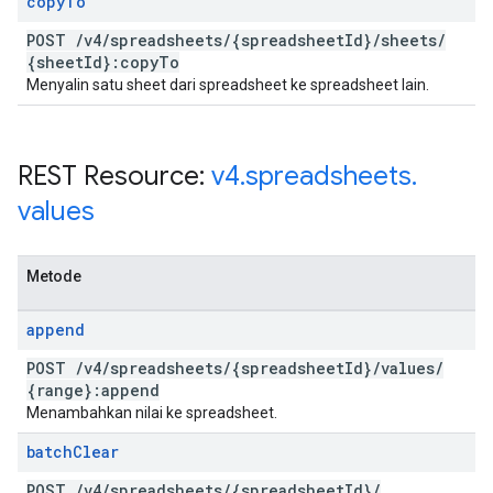
copy
To
POST
/
v4
/
spreadsheets
/
{spreadsheet
Id}
/
sheets
/
{sheet
Id}:copy
To
Menyalin satu sheet dari spreadsheet ke spreadsheet lain.
REST Resource:
v4
.
spreadsheets
.
values
Metode
append
POST
/
v4
/
spreadsheets
/
{spreadsheet
Id}
/
values
/
{range}:append
Menambahkan nilai ke spreadsheet.
batch
Clear
POST
/
v4
/
spreadsheets
/
{spreadsheet
Id}
/