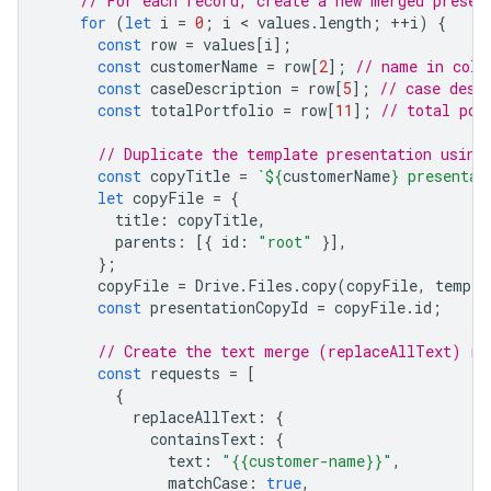
// For each record, create a new merged presen
for
(
let
i
=
0
;
i
 < 
values
.
length
;
++
i
)
{
const
row
=
values
[
i
];
const
customerName
=
row
[
2
];
// name in colu
const
caseDescription
=
row
[
5
];
// case desc
const
totalPortfolio
=
row
[
11
];
// total por
// Duplicate the template presentation using
const
copyTitle
=
`
${
customerName
}
 presentat
let
copyFile
=
{
title
:
copyTitle
,
parents
:
[{
id
:
"root"
}],
};
copyFile
=
Drive
.
Files
.
copy
(
copyFile
,
templa
const
presentationCopyId
=
copyFile
.
id
;
// Create the text merge (replaceAllText) re
const
requests
=
[
{
replaceAllText
:
{
containsText
:
{
text
:
"{{customer-name}}"
,
matchCase
:
true
,