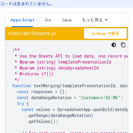
コードは含まれていません。
Apps Script
Go
Java
もっと見る
slides/api/Snippets.gs
GitHub で表示
/**
 * Use the Sheets API to load data, one record per
 * @param {string} templatePresentationId
 * @param {string} dataSpreadsheetId
 * @returns {*[]}
 */
function
textMerging
(
templatePresentationId
,
dataS
const
responses
=
[];
const
dataRangeNotation
=
"Customers!A2:M6"
;
try
{
const
values
=
SpreadsheetApp
.
openById
(
dataSpr
.
getRange
(
dataRangeNotation
)
.
getValues
();