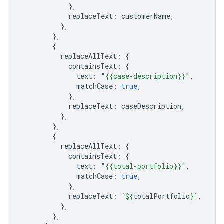
},
replaceText
:
customerName
,
},
},
{
replaceAllText
:
{
containsText
:
{
text
:
"{{case-description}}"
,
matchCase
:
true
,
},
replaceText
:
caseDescription
,
},
},
{
replaceAllText
:
{
containsText
:
{
text
:
"{{total-portfolio}}"
,
matchCase
:
true
,
},
replaceText
:
`
${
totalPortfolio
}
`
,
},
},