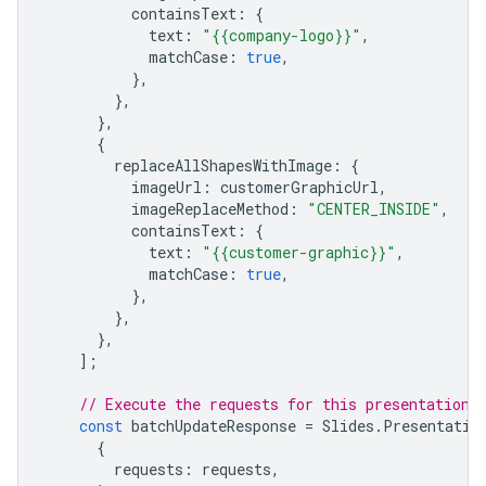
containsText
:
{
text
:
"{{company-logo}}"
,
matchCase
:
true
,
},
},
},
{
replaceAllShapesWithImage
:
{
imageUrl
:
customerGraphicUrl
,
imageReplaceMethod
:
"CENTER_INSIDE"
,
containsText
:
{
text
:
"{{customer-graphic}}"
,
matchCase
:
true
,
},
},
},
];
// Execute the requests for this presentation.
const
batchUpdateResponse
=
Slides
.
Presentatio
{
requests
:
requests
,