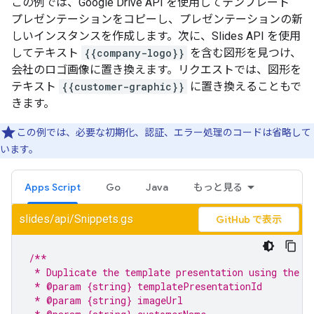
この例では、Google Drive API を使用してテンプレート
プレゼンテーションをコピーし、プレゼンテーションの新
しいインスタンスを作成します。次に、Slides API を使用
してテキスト
{{company-logo}}
を含む図形を見つけ、
会社のロゴ画像に置き換えます。リクエストでは、図形を
テキスト
{{customer-graphic}}
に置き換えることもで
きます。
この例では、必要な初期化、認証、エラー処理のコードは省略して
います。
Apps Script
Go
Java
もっと見る
slides/api/Snippets.gs
GitHub で表示
/**
 * Duplicate the template presentation using the D
 * @param {string} templatePresentationId
 * @param {string} imageUrl