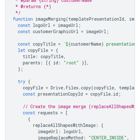
 * @param {string} customerName
 * @returns {*}
 */
function
imageMerging
(
templatePresentationId
,
imag
const
logoUrl
=
imageUrl
;
const
customerGraphicUrl
=
imageUrl
;
const
copyTitle
=
`
${
customerName
}
 presentation`
let
copyFile
=
{
title
:
copyTitle
,
parents
:
[{
id
:
"root"
}],
};
try
{
copyFile
=
Drive
.
Files
.
copy
(
copyFile
,
template
const
presentationCopyId
=
copyFile
.
id
;
// Create the image merge (replaceAllShapesWit
const
requests
=
[
{
replaceAllShapesWithImage
:
{
imageUrl
:
logoUrl
,
imageReplaceMethod
:
"CENTER_INSIDE"
,