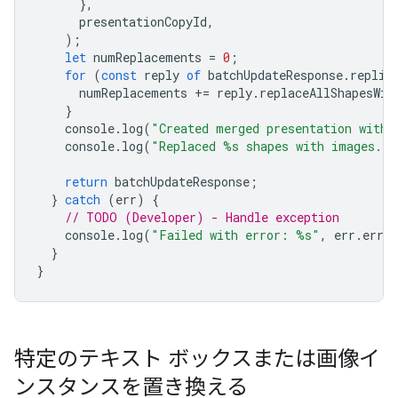
},
presentationCopyId
,
);
let
numReplacements
=
0
;
for
(
const
reply
of
batchUpdateResponse
.
replie
numReplacements
+=
reply
.
replaceAllShapesWit
}
console
.
log
(
"Created merged presentation with 
console
.
log
(
"Replaced %s shapes with images."
,
return
batchUpdateResponse
;
}
catch
(
err
)
{
// TODO (Developer) - Handle exception
console
.
log
(
"Failed with error: %s"
,
err
.
error
}
}
特定のテキスト ボックスまたは画像イ
ンスタンスを置き換える