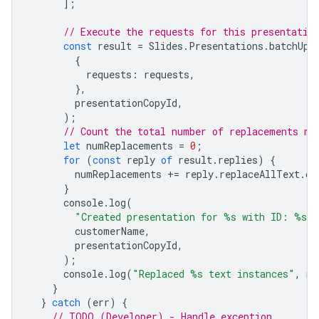
];
// Execute the requests for this presentatio
const
result
=
Slides
.
Presentations
.
batchUpd
{
requests
:
requests
,
},
presentationCopyId
,
);
// Count the total number of replacements ma
let
numReplacements
=
0
;
for
(
const
reply
of
result
.
replies
)
{
numReplacements
+=
reply
.
replaceAllText
.
oc
}
console
.
log
(
"Created presentation for %s with ID: %s"
,
customerName
,
presentationCopyId
,
);
console
.
log
(
"Replaced %s text instances"
,
nu
}
}
catch
(
err
)
{
// TODO (Developer) - Handle exception