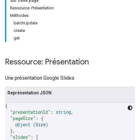
Sur cette page
Ressource: Présentation
Méthodes
batchUpdate
create
get
Ressource: Présentation
Une présentation Google Slides
Représentation JSON
{
"presentationId"
: 
string
,
"pageSize"
: 
{
object (
Size
)
}
,
"slides"
: 
[