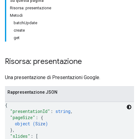
Su questa pagina
Risorsa: presentazione
Metodi
batchUpdate
create
get
Risorsa: presentazione
Una presentazione di Presentazioni Google.
Rappresentazione JSON
{
"presentationId"
: 
string
,
"pageSize"
: 
{
object (
Size
)
}
,
"slides"
: 
[