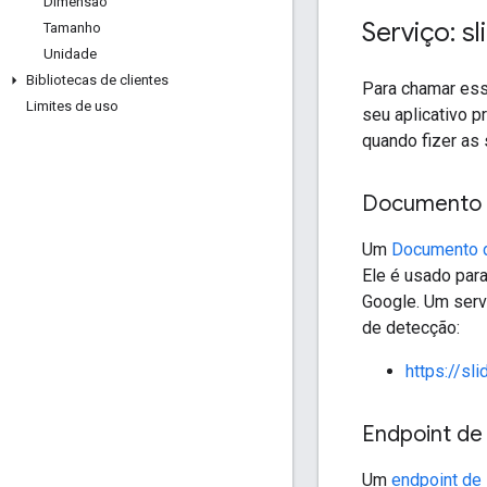
Dimensão
Serviço: sl
Tamanho
Unidade
Bibliotecas de clientes
Para chamar es
Limites de uso
seu aplicativo p
quando fizer as 
Documento 
Um
Documento 
Ele é usado para
Google. Um serv
de detecção:
https://sl
Endpoint de
Um
endpoint de 