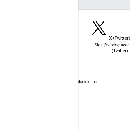
Blog
X (Twitter
Leia o blog para
Siga @workspaced
desenvolvedores do Google
(Twitter)
Workspace
Google Workspace para desenvolvedores
Visão geral da plataforma
Produtos para desenvolvedores
Notas da versão
Suporte para desenvolvedores
Termos de Serviço