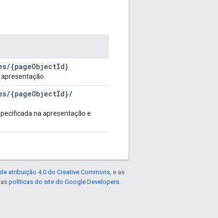
es
/
{page
Object
Id}
 apresentação.
es
/
{page
Object
Id}
/
specificada na apresentação e
de atribuição 4.0 do Creative Commons
, e as
e as
políticas do site do Google Developers
.