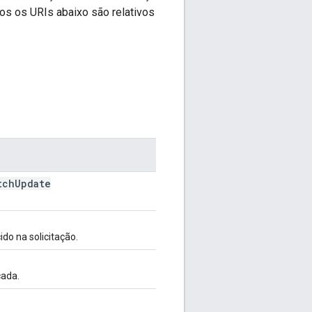
dos os URIs abaixo são relativos
tch
Update
do na solicitação.
cada.