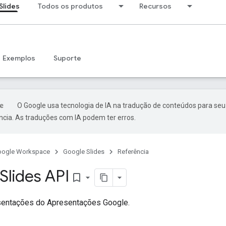
Slides
Todos os produtos
Recursos
Exemplos
Suporte
O Google usa tecnologia de IA na tradução de conteúdos para seu
ncia. As traduções com IA podem ter erros.
oogle Workspace
Google Slides
Referência
Slides API
bookmark_border
sentações do Apresentações Google.