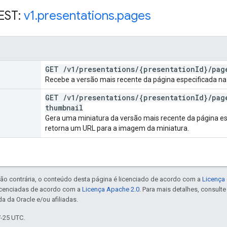
EST:
v1
.
presentations
.
pages
GET
/
v1
/
presentations
/
{presentation
Id}
/
pag
Recebe a versão mais recente da página especificada na
GET
/
v1
/
presentations
/
{presentation
Id}
/
pag
thumbnail
Gera uma miniatura da versão mais recente da página e
retorna um URL para a imagem da miniatura.
ão contrária, o conteúdo desta página é licenciado de acordo com a
Licença 
icenciadas de acordo com a
Licença Apache 2.0
. Para mais detalhes, consult
a da Oracle e/ou afiliadas.
7-25 UTC.