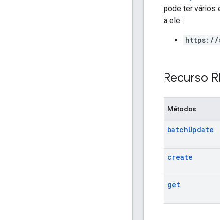
pode ter vários 
a ele:
https://
Recurso R
Métodos
batch
Update
create
get