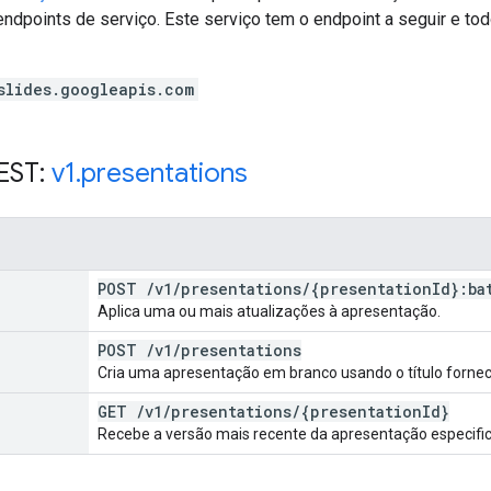
endpoints de serviço. Este serviço tem o endpoint a seguir e to
slides.googleapis.com
EST:
v1
.
presentations
POST
/
v1
/
presentations
/
{presentation
Id}:ba
Aplica uma ou mais atualizações à apresentação.
POST
/
v1
/
presentations
Cria uma apresentação em branco usando o título forneci
GET
/
v1
/
presentations
/
{presentation
Id}
Recebe a versão mais recente da apresentação especifi