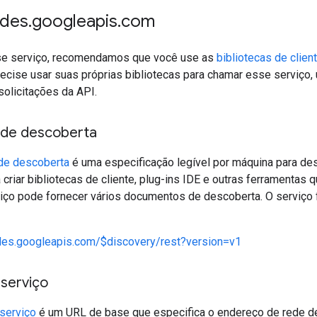
ides
.
googleapis
.
com
se serviço, recomendamos que você use as
bibliotecas de clien
recise usar suas próprias bibliotecas para chamar esse serviço,
solicitações da API.
de descoberta
de descoberta
é uma especificação legível por máquina para de
 criar bibliotecas de cliente, plug-ins IDE e outras ferramenta
iço pode fornecer vários documentos de descoberta. O serviço
ides.googleapis.com/$discovery/rest?version=v1
 serviço
serviço
é um URL de base que especifica o endereço de rede de