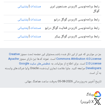
رابط برنامه‌نویسی کاربردی جستجوی ابری
مستندات
|
پشتیبانی
گوگل
رابط برنامه‌نویسی کاربردی گوگل درایو
مستندات
|
پشتیبانی
رابط برنامه‌نویسی کاربردی فعالیت گوگل درایو
مستندات
|
پشتیبانی
رابط برنامه‌نویسی کاربردی گوگل پیکِر
مستندات
|
پشتیبانی
جز در مواردی که غیر از این ذکر شده باشد،‌محتوای این صفحه تحت مجوز
Creative
Commons Attribution 4.0 License
است. نمونه کدها نیز دارای مجوز
Apache
2.0 License
است. برای اطلاع از جزئیات، به
خطمشی‌های سایت Google
Developers‏
مراجعه کنید. جاوا علامت تجاری ثبت‌شده Oracle و/یا شرکت‌های وابسته
به آن است.
تاریخ آخرین به‌روزرسانی 2026-08-05 به‌وقت ساعت هماهنگ جهانی.
وبلاگ
X (تویتر)