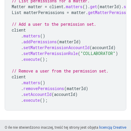
// List permissions for a matter.
Matter
matter
=
client
.
matters
().
get
(
matterId
).
set
List
matterPermissions
=
matter
.
getMatterPermissio
// Add a user to the permission set.
client
.
matters
()
.
addPermissions
(
matterId
)
.
setMatterPermissionAccountId
(
accountId
)
.
setMatterPermissionRole
(
"COLLABORATOR"
)
.
execute
();
// Remove a user from the permission set.
client
.
matters
()
.
removePermissions
(
matterId
)
.
setAccountId
(
accountId
)
.
execute
();
O ile nie stwierdzono inaczej, treść tej strony jest objęta
licencją Creative