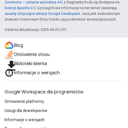
Commons – uznanie autorstwa 4.0
, a fragmenty kodu są dostępne na
licencji Apache 2.0
. Szczegółowe informacje na ten temat zawierają
zasady dotyczące witryny Google Developers
. Java jest zastrzeżonym
znakiem towarowym firmy Oracle i jej podmiotów stowarzyszonych.
Ostatnia aktualizacja: 2026-04-23 UTC.
Blog
Omówienie stosu
file_download
Biblioteki klienta
Informacje o wersjach
Google Workspace dla programistów
Omówienie platformy
Usługi dla deweloperów
Informacje o wersjach