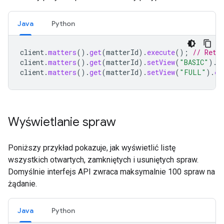
Java
Python
client
.
matters
().
get
(
matterId
).
execute
();
// Retu
client
.
matters
().
get
(
matterId
).
setView
(
"BASIC"
).
e
client
.
matters
().
get
(
matterId
).
setView
(
"FULL"
).
ex
Wyświetlanie spraw
Poniższy przykład pokazuje, jak wyświetlić listę
wszystkich otwartych, zamkniętych i usuniętych spraw.
Domyślnie interfejs API zwraca maksymalnie 100 spraw na
żądanie.
Java
Python