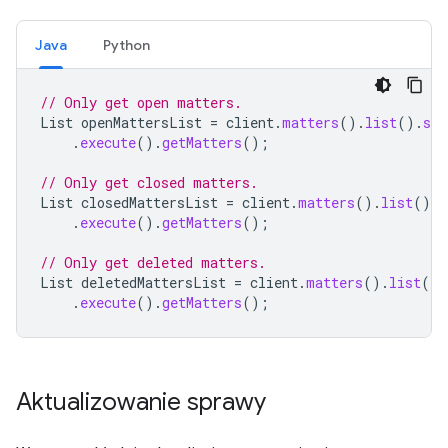
Java
Python
// Only get open matters.
List
openMattersList
=
client
.
matters
().
list
().
set
.
execute
().
getMatters
();
// Only get closed matters.
List
closedMattersList
=
client
.
matters
().
list
().
s
.
execute
().
getMatters
();
// Only get deleted matters.
List
deletedMattersList
=
client
.
matters
().
list
().
.
execute
().
getMatters
();
Aktualizowanie sprawy