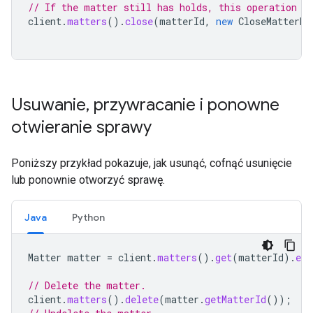
// If the matter still has holds, this operation w
client
.
matters
().
close
(
matterId
,
new
CloseMatterRe
Usuwanie
,
przywracanie i ponowne
otwieranie sprawy
Poniższy przykład pokazuje, jak usunąć, cofnąć usunięcie
lub ponownie otworzyć sprawę.
Java
Python
Matter
matter
=
client
.
matters
().
get
(
matterId
).
exe
// Delete the matter.
client
.
matters
().
delete
(
matter
.
getMatterId
());