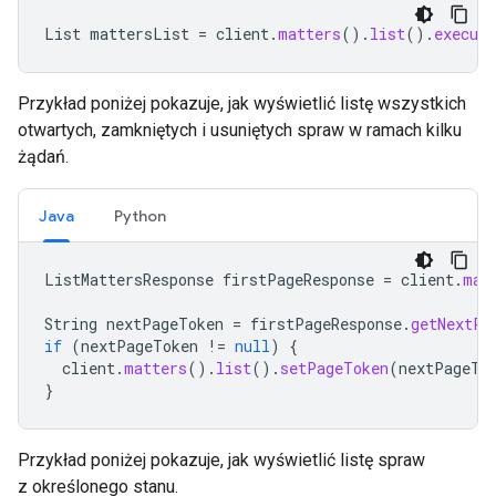
List
mattersList
=
client
.
matters
().
list
().
execute
Przykład poniżej pokazuje, jak wyświetlić listę wszystkich
otwartych, zamkniętych i usuniętych spraw w ramach kilku
żądań.
Java
Python
ListMattersResponse
firstPageResponse
=
client
.
mat
String
nextPageToken
=
firstPageResponse
.
getNextPa
if
(
nextPageToken
!=
null
)
{
client
.
matters
().
list
().
setPageToken
(
nextPageTo
}
Przykład poniżej pokazuje, jak wyświetlić listę spraw
z określonego stanu.