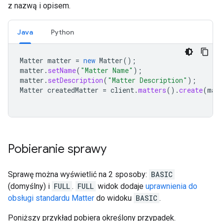
z nazwą i opisem.
Java
Python
Matter
matter
=
new
Matter
();
matter
.
setName
(
"Matter Name"
);
matter
.
setDescription
(
"Matter Description"
);
Matter
createdMatter
=
client
.
matters
().
create
(
mat
Pobieranie sprawy
Sprawę można wyświetlić na 2 sposoby:
BASIC
(domyślny) i
FULL
.
FULL
widok dodaje
uprawnienia do
obsługi standardu Matter
do widoku
BASIC
.
Poniższy przykład pobiera określony przypadek.