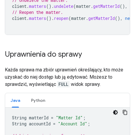
// Undelete the matter.
client
.
matters
().
undelete
(
matter
.
getMatterId
(),
ne
// Reopen the matter.
client
.
matters
().
reopen
(
matter
.
getMatterId
(),
new
Uprawnienia do sprawy
Każda sprawa ma zbiór uprawnień określający, kto może
uzyskać do niej dostęp lub ją edytować. Możesz to
sprawdzić, wyświetlając
FULL
widok sprawy.
Java
Python
String
matterId
=
"Matter Id"
;
String
accountId
=
"Account Id"
;