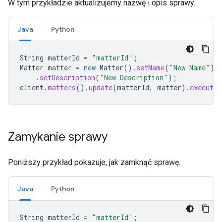
W tym przykładzie aktualizujemy nazwę i opis sprawy.
Java
Python
String
matterId
=
"matterId"
;
Matter
matter
=
new
Matter
().
setName
(
"New Name"
)
.
setDescription
(
"New Description"
);
client
.
matters
().
update
(
matterId
,
matter
).
execute
(
Zamykanie sprawy
Poniższy przykład pokazuje, jak zamknąć sprawę.
Java
Python
String
matterId
=
"matterId"
;