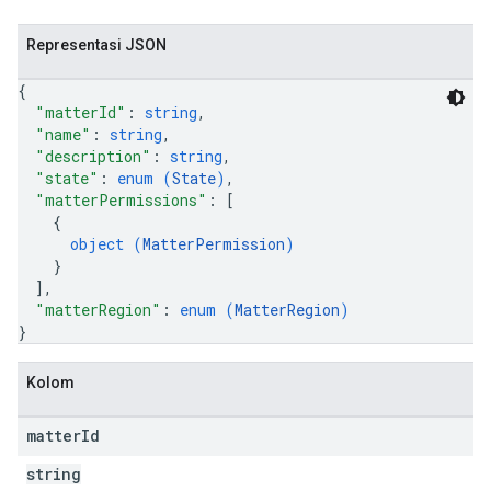
Representasi JSON
{
"matterId"
: 
string
,
"name"
: 
string
,
"description"
: 
string
,
"state"
: 
enum (
State
)
,
"matterPermissions"
: 
[
{
object (
MatterPermission
)
}
]
,
"matterRegion"
: 
enum (
MatterRegion
)
}
Kolom
matter
Id
string