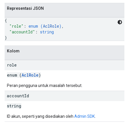
Representasi JSON
{
"role"
: 
enum (
AclRole
)
,
"accountId"
: 
string
}
Kolom
role
enum (
AclRole
)
Peran pengguna untuk masalah tersebut.
account
Id
string
ID akun, seperti yang disediakan oleh
Admin SDK
.