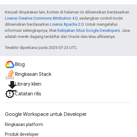
Kecuali dinyatakan lain, konten di halaman ini dilisensikan berdasarkan
Lisensi Creative Commons Attribution 4.0
, sedangkan contoh kode
dilisensikan berdasarkan
Lisensi Apache 2.0
. Untuk mengetahui
informasi selengkapnya, lihat
Kebijakan Situs Google Developers
. Java
adalah merek dagang terdaftar dari Oracle dan/atau afiliasinya.
Terakhir diperbarui pada 2025-07-25 UTC.
Blog
Ringkasan Stack
file_download
Library klien
Catatan rilis
Google Workspace untuk Developer
Ringkasan platform
Produk developer