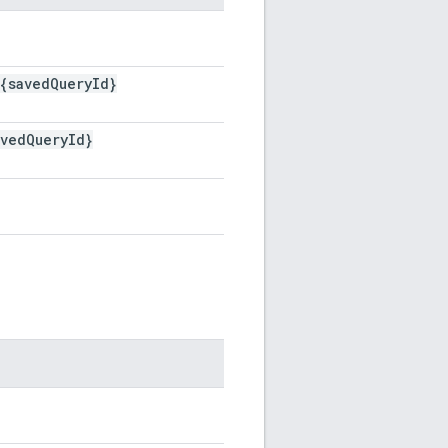
{saved
Query
Id}
aved
Query
Id}