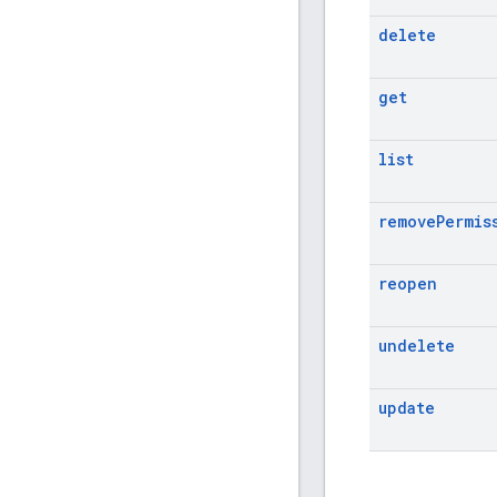
delete
get
list
remove
Permis
reopen
undelete
update