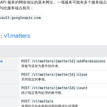
 API 服务的网络地址的基本网址。一项服务可能有多个服务端
 都与此服务端点相关：
vault.googleapis.com
源：
v1
.
matters
ns
POST
/
v1
/
matters
/
{matter
Id}:add
Permissions
将账号添加为案件协作者。
POST
/
v1
/
matters
/
{matter
Id}:close
关闭指定的事项。
POST
/
v1
/
matters
/
{matter
Id}:count
统计指定查询处理的账号数。
POST
/
v1
/
matters
使用给定的名称和说明创建诉讼或调查。