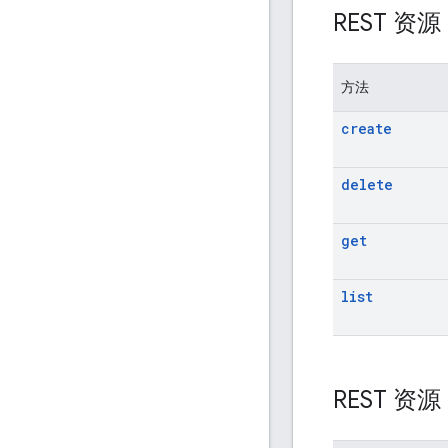
REST 资
方法
create
delete
get
list
REST 资