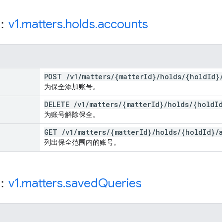
源：
v1
.
matters
.
holds
.
accounts
POST
/
v1
/
matters
/
{matter
Id}
/
holds
/
{hold
Id}
为保全添加账号。
DELETE
/
v1
/
matters
/
{matter
Id}
/
holds
/
{hold
I
为账号解除保全。
GET
/
v1
/
matters
/
{matter
Id}
/
holds
/
{hold
Id}
/
列出保全范围内的账号。
源：
v1
.
matters
.
saved
Queries