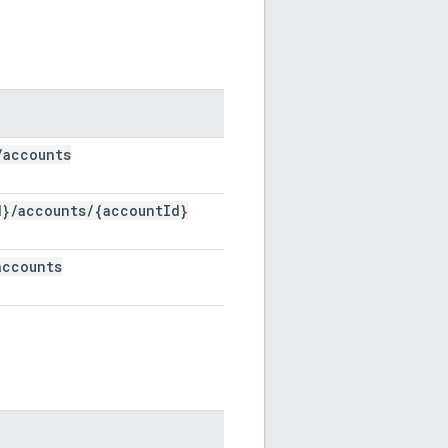
/
accounts
d}
/
accounts
/
{account
Id}
accounts