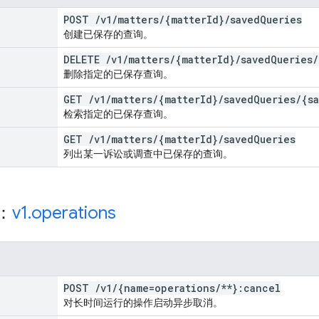
POST
/
v1
/
matters
/
{matter
Id}
/
saved
Queries
创建已保存的查询。
DELETE
/
v1
/
matters
/
{matter
Id}
/
saved
Queries
/
删除指定的已保存查询。
GET
/
v1
/
matters
/
{matter
Id}
/
saved
Queries
/
{s
检索指定的已保存查询。
GET
/
v1
/
matters
/
{matter
Id}
/
saved
Queries
列出某一诉讼或调查中已保存的查询。
源：
v1
.
operations
POST
/
v1
/
{name=operations
/
**}:cancel
对长时间运行的操作启动异步取消。