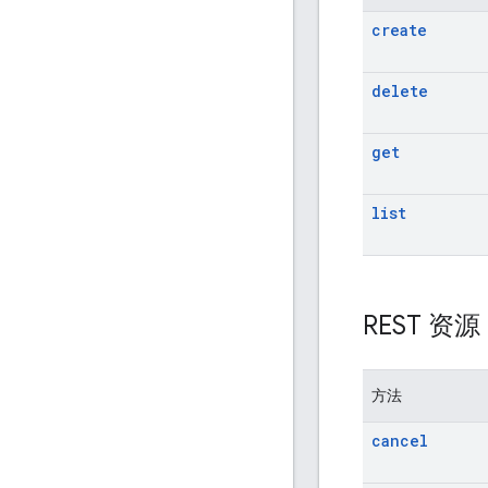
create
delete
get
list
REST 资
方法
cancel