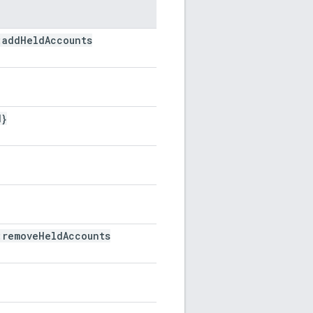
:add
Held
Accounts
d}
:remove
Held
Accounts