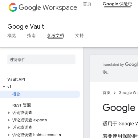
首页
Google 保险柜
Workspace
Google Vault
概览
指南
参考文档
支持
误。
Vault API
v1
首页
Google W
概览
Google 
REST 资源
诉讼或调查
诉讼或调查
.
exports
适用于 Google
诉讼或调查
诉讼或调查
.
holds
.
accounts
若要使用保险柜