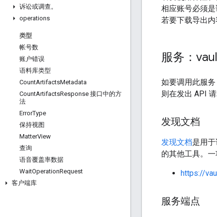
诉讼或调查。
相应账号必须是
operations
若要下载导出内
类型
帐号数
服务：vaul
账户错误
语料库类型
如要调用此服务，
Count
Artifacts
Metadata
则在发出 API
Count
Artifacts
Response 接口中的方
法
Error
Type
发现文档
保持视图
Matter
View
发现文档
是用于说
查询
的其他工具。一
语音覆盖率数据
Wait
Operation
Request
https://va
客户端库
服务端点