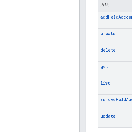
方法
add
Held
Accou
create
delete
get
list
remove
Held
Ac
update