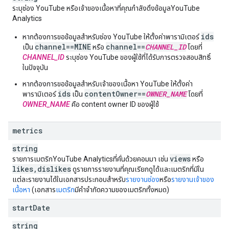
ระบุช่อง YouTube หรือเจ้าของเนื้อหาที่คุณกำลังดึงข้อมูล
YouTube
Analytics
ids
หากต้องการขอข้อมูลสำหรับช่อง YouTube ให้ตั้งค่าพารามิเตอร์
channel==MINE
channel==
CHANNEL_ID
เป็น
หรือ
โดยที่
CHANNEL_ID
ระบุช่อง YouTube ของผู้ใช้ที่ได้รับการตรวจสอบสิทธิ์
ในปัจจุบัน
หากต้องการขอข้อมูลสำหรับเจ้าของเนื้อหา YouTube ให้ตั้งค่า
ids
contentOwner==
OWNER_NAME
พารามิเตอร์
เป็น
โดยที่
OWNER_NAME
คือ
content owner ID
ของผู้ใช้
metrics
string
views
รายการเมตริก
YouTube Analytics
ที่คั่นด้วยคอมมา เช่น
หรือ
likes
,
dislikes
ดูรายการรายงานที่คุณเรียกดูได้และเมตริกที่มีใน
แต่ละรายงานได้ในเอกสารประกอบสำหรับ
รายงานช่อง
หรือ
รายงานเจ้าของ
เนื้อหา
(เอกสาร
เมตริก
มีคำจำกัดความของเมตริกทั้งหมด)
start
Date
string