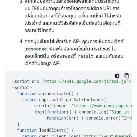
หากเห็นข้อความแสดงข้อผิดพลาดแทนบรรทัดด้าน
บน ให้ยืนยันว่าคุณกำลังโหลดสคริปต์จาก URI การ
เปลี่ยนเส้นทางที่ได้รับอนุญาตซึ่งคุณตั้งค่าไว้สำหรับ
โปรเจ็กต์ และคุณได้ใส่รหัสไคลเอ็นต์ลงในโค้ดตามที่
อธิบายไว้ข้างต้น
คลิกปุ่ม
เรียกใช้
เพื่อเรียก API คุณควรเห็นออบเจ็กต์
response
พิมพ์ไปยังคอนโซลในเบราว์เซอร์ ใน
ออบเจ็กต์นั้น พร็อพเพอร์ตี้
result
จะแมปกับออบ
เจ็กต์ที่มีข้อมูล API
<
script
src
=
"https://apis.google.com/js/api.js"
><
/
<
script
function
authenticate
()
{
return
gapi
.
auth2
.
getAuthInstance
()
.
signIn
({
scope
:
"https://www.googleapis.co
.
then
(
function
()
{
console
.
log
(
"Sign-in su
function
(
err
)
{
console
.
error
(
"Error
}
function
loadClient
()
{
return
gapi
.
client
.
load
(
"https://youtubeanalyt