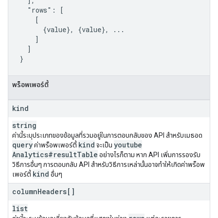
  ],

  "rows": [

    [

      {value}, {value}, ...

    ]

  ]

}
พร็อพเพอร์ตี้
kind
string
ค่านี้ระบุประเภทของข้อมูลที่รวมอยู่ในการตอบกลับของ API สำหรับเมธอด
query
kind
youtube
ค่าพร็อพเพอร์ตี้
จะเป็น
Analytics#result
Table
อย่างไรก็ตาม หาก API เพิ่มการรองรับ
วิธีการอื่นๆ การตอบกลับ API สำหรับวิธีการเหล่านั้นอาจทำให้เกิดค่าพร็อพ
kind
เพอร์ตี้
อื่นๆ
column
Headers[]
list