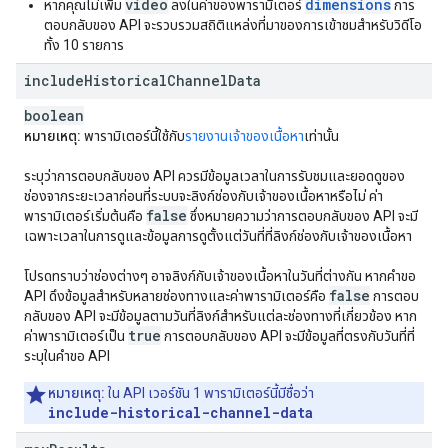
video
dimensions
หากคุณไม่เพิ่ม
ลงในค่าของพารามิเตอร์
การ
ตอบกลับของ API จะรวบรวมสถิติแหล่งที่มาของการเข้าชมสำหรับวิดีโอ
ทั้ง 10 รายการ
include
Historical
Channel
Data
boolean
หมายเหตุ:
พารามิเตอร์นี้ใช้กับ
รายงานเจ้าของเนื้อหา
เท่านั้น
ระบุว่าการตอบกลับของ API ควรมีข้อมูลเวลาในการรับชมและยอดดูของ
ช่องจากระยะเวลาก่อนที่ระบบจะลิงก์ช่องกับเจ้าของเนื้อหาหรือไม่ ค่า
false
พารามิเตอร์เริ่มต้นคือ
ซึ่งหมายความว่าการตอบกลับของ API จะมี
เฉพาะเวลาในการดูและข้อมูลการดูตั้งแต่วันที่ที่ลิงก์ช่องกับเจ้าของเนื้อหา
โปรดทราบว่าช่องต่างๆ อาจลิงก์กับเจ้าของเนื้อหาในวันที่ต่างกัน หากคำขอ
false
API ดึงข้อมูลสำหรับหลายช่องทางและค่าพารามิเตอร์คือ
การตอบ
กลับของ API จะมีข้อมูลตามวันที่ลิงก์สำหรับแต่ละช่องทางที่เกี่ยวข้อง หาก
true
ค่าพารามิเตอร์เป็น
การตอบกลับของ API จะมีข้อมูลที่ตรงกับวันที่ที่
ระบุในคำขอ API
หมายเหตุ:
ใน API เวอร์ชัน 1 พารามิเตอร์นี้มีชื่อว่า
include-historical-channel-data