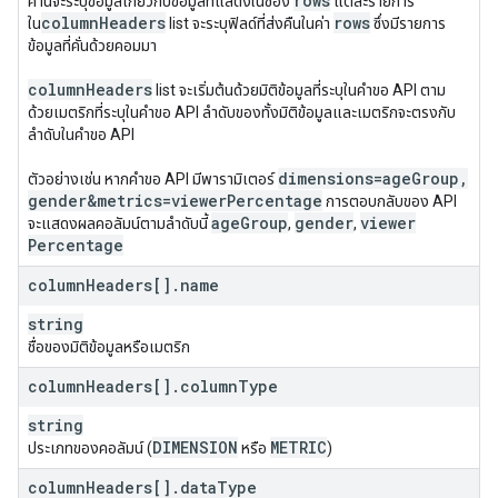
rows
ค่านี้จะระบุข้อมูลเกี่ยวกับข้อมูลที่แสดงในช่อง
แต่ละรายการ
column
Headers
rows
ใน
list จะระบุฟิลด์ที่ส่งคืนในค่า
ซึ่งมีรายการ
ข้อมูลที่คั่นด้วยคอมมา
column
Headers
list จะเริ่มต้นด้วยมิติข้อมูลที่ระบุในคำขอ API ตาม
ด้วยเมตริกที่ระบุในคำขอ API ลำดับของทั้งมิติข้อมูลและเมตริกจะตรงกับ
ลำดับในคำขอ API
dimensions=age
Group
,
ตัวอย่างเช่น หากคำขอ API มีพารามิเตอร์
gender&metrics=viewer
Percentage
การตอบกลับของ API
age
Group
gender
viewer
จะแสดงผลคอลัมน์ตามลำดับนี้
,
,
Percentage
column
Headers[]
.
name
string
ชื่อของมิติข้อมูลหรือเมตริก
column
Headers[]
.
column
Type
string
DIMENSION
METRIC
ประเภทของคอลัมน์ (
หรือ
)
column
Headers[]
.
data
Type