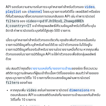
video
API รองรับความสามารถในการระบุค่าหลายค่าสําหรับตัวกรอง
,
playlist
channel
และ
โดยระบุรายการรหัสวิดีโอ เพลย์ลิสต์ หรือช่อง
ที่คั่นด้วยคอมมาซึ่งควรกรองการตอบกลับของ API เช่น ค่าพารามิเตอร์
filters
video==pd1FJh59zx
Q
,
Zhawgd0REh
ของ
A;country==IT
จะจำกัดชุดผลลัพธ์ให้รวมข้อมูลสำหรับวิดีโอที่ระบุใน
อิตาลี ค่าพารามิเตอร์ระบุรหัสได้สูงสุด 500 รายการ
เมื่อระบุค่าหลายค่าสำหรับตัวกรองเดียวกัน คุณยังเพิ่มตัวกรองนั้นลงใน
รายการมิติข้อมูลที่ระบุสำหรับคำขอได้ด้วย แม้ว่าตัวกรองจะไม่ได้อยู่ใน
รายการมิติข้อมูลที่รองรับสำหรับรายงานใดรายงานหนึ่งก็ตาม หากคุณเพิ่ม
ตัวกรองลงในรายการมิติข้อมูล API จะใช้ค่าตัวกรองเพื่อจัดกลุ่มผลลัพธ์
ด้วย
เช่น สมมติว่าคุณดึง
รายงานแหล่งที่มาของการเข้าชม
ของช่อง ซึ่งรวบรวม
สถิติการดูตามลักษณะที่ผู้ชมเข้าถึงเนื้อหาวิดีโอของช่อง สมมติว่าคำขอของ
คุณระบุรายการวิดีโอ 10 รายการที่ควรแสดงข้อมูลผ่านพารามิเตอร์
filters
ของคำขอ
video
dimensions
หากคุณเพิ่ม
ลงในค่าของพารามิเตอร์
การ
ตอบกลับของ API จะแสดงสถิติแหล่งที่มาของการเข้าชมแยกกันสำหรับ
วิดีโอทั้ง 10 รายการ