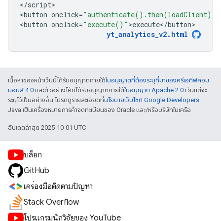
<
/script
>

<
button
onclick
=
"authenticate().then(loadClient)"
>
<
button
onclick
=
"execute()"
>
execute
<
/
button
yt_analytics_v2
.
html
เนื้อหาของหน้าเว็บนี้ได้รับอนุญาตภายใต้
ใบอนุญาตที่ต้องระบุที่มาของครีเอทีฟคอม
มอนส์ 4.0
และตัวอย่างโค้ดได้รับอนุญาตภายใต้
ใบอนุญาต Apache 2.0
เว้นแต่จะ
ระบุไว้เป็นอย่างอื่น โปรดดูรายละเอียดที่
นโยบายเว็บไซต์ Google Developers
Java เป็นเครื่องหมายการค้าจดทะเบียนของ Oracle และ/หรือบริษัทในเครือ
อัปเดตล่าสุด 2025-10-01 UTC
บล็อก
GitHub
เครื่องมือติดตามปัญหา
Stack Overflow
โปรแกรมนักวิจัยของ YouTube