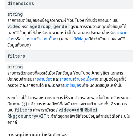
dimensions
string
รายการมิติข้อมูลของข้อมูลวิเคราะห์ YouTube ที่คั่นด้วยคอมมา เช่น
video
age
Group
,
gender
หรือ
ดูรายการรายงานที่คุณดึงข้อมูลได้
และมิติข้อมูลที่ใช้สำหรับรายงานเหล่านั้นในเอกสารประกอบสำหรับ
รายงาน
ช่อง
หรือ
รายงานเจ้าของเนื้อหา
(เอกสาร
มิติข้อมูล
มีคำจำกัดความของมิติ
ข้อมูลทั้งหมด)
filters
string
รายการตัวกรองที่ควรใช้เมื่อเรียกข้อมูล
YouTube Analytics
เอกสาร
ประกอบสำหรับ
รายงานช่อง
และ
รายงานเจ้าของเนื้อหา
จะระบุมิติข้อมูลที่ใช้
กรองแต่ละรายงานได้ และเอกสาร
มิติข้อมูล
จะกำหนดมิติข้อมูลเหล่านั้น
หากคำขอใช้ตัวกรองหลายรายการ ให้รวมตัวกรองเหล่านั้นด้วยเครื่องหมาย
;
อัฒภาค (
) แล้วตารางผลลัพธ์ที่ส่งคืนจะตรงตามตัวกรองทั้ง 2 รายการ
filters
video==d
MH0b
Hei
เช่น
ค่าพารามิเตอร์
RNg;country==IT
จะจํากัดชุดผลลัพธ์ให้รวมข้อมูลสําหรับวิดีโอที่ระบุใน
อิตาลี
การระบุค่าหลายค่าสําหรับตัวกรอง