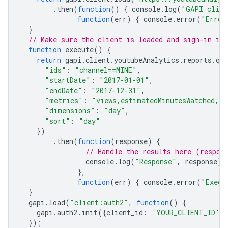
.
then
(
function
()
{
console
.
log
(
"GAPI clien
function
(
err
)
{
console
.
error
(
"Error
}
// Make sure the client is loaded and sign-in is
function
execute
()
{
return
gapi
.
client
.
youtubeAnalytics
.
reports
.
que
"ids"
:
"channel==MINE"
,
"startDate"
:
"2017-01-01"
,
"endDate"
:
"2017-12-31"
,
"metrics"
:
"views,estimatedMinutesWatched,av
"dimensions"
:
"day"
,
"sort"
:
"day"
})
.
then
(
function
(
response
)
{
// Handle the results here (respon
console
.
log
(
"Response"
,
response
);
},
function
(
err
)
{
console
.
error
(
"Execu
}
gapi
.
load
(
"client:auth2"
,
function
()
{
gapi
.
auth2
.
init
({
client_id
:
'YOUR_CLIENT_ID'
}
});