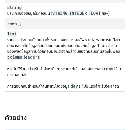
string
STRING
INTEGER
FLOAT
ประเภทของข้อมูลในคอลัมน์ (
,
,
ฯลฯ)
rows[]
list
รายการประกอบด้วยแถวทั้งหมดของตารางผลลัพธ์ แต่ละรายการในลิสต์
คืออาร์เรย์ที่มีข้อมูลที่คั่นด้วยคอมมาซึ่งสอดคล้องกับข้อมูล 1 แถว ลำดับ
ของฟิลด์ข้อมูลที่คั่นด้วยคอมมาจะตรงกับลำดับของคอลัมน์ที่แสดงในฟิลด์
column
Headers
rows
หากไม่มีข้อมูลสำหรับคำค้นหาที่ระบุ ระบบจะไม่รวมองค์ประกอบ
ไว้ใน
การตอบกลับ
day
การตอบกลับสำหรับคำค้นหาที่มีมิติข้อมูล
จะไม่มีแถวสำหรับวันล่าสุด
ตัวอย่าง