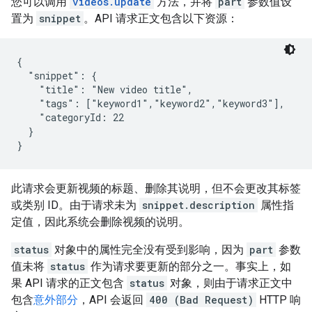
您可以调用
videos.update
方法，并将
part
参数值设
置为
snippet
。API 请求正文包含以下资源：
{

  "snippet": {

    "title": "New video title",

    "tags": ["keyword1","keyword2","keyword3"],

    "categoryId: 22

  }

}
此请求会更新视频的标题、删除其说明，但不会更改其标签
或类别 ID。由于请求未为
snippet.description
属性指
定值，因此系统会删除视频的说明。
status
对象中的属性完全没有受到影响，因为
part
参数
值未将
status
作为请求要更新的部分之一。事实上，如
果 API 请求的正文包含
status
对象，则由于请求正文中
包含
意外部分
，API 会返回
400 (Bad Request)
HTTP 响