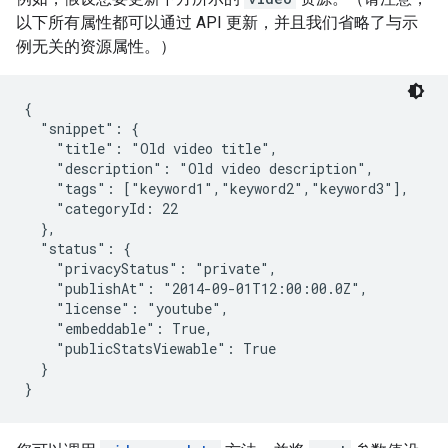
以下所有属性都可以通过 API 更新，并且我们省略了与示
例无关的资源属性。）
{

  "snippet": {

    "title": "Old video title",

    "description": "Old video description",

    "tags": ["keyword1","keyword2","keyword3"],

    "categoryId: 22

  },

  "status": {

    "privacyStatus": "private",

    "publishAt": "2014-09-01T12:00:00.0Z",

    "license": "youtube",

    "embeddable": True,

    "publicStatsViewable": True

  }

}