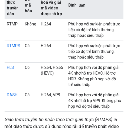
thức
hoá và giải
mã
Bình luận
truyền
mã video
hóa
dẫn
được hỗ trợ
RTMP
Không
H.264
Phù hợp với sự kiện phát trực
tiếp có độ trễ bình thường,
thấp hoặc siêu thấp.
RTMPS
Có
H.264
Phù hợp với sự kiện phát trực
tiếp có độ trễ bình thường,
thấp hoặc siêu thấp.
HLS
Có
H.264, H.265
Phù hợp hơn với độ phân giải
(HEVC)
4K nhờ hỗ trợ HEVC. Hỗ trợ
HDR. Không phù hợp với độ
trễ siêu thấp.
DASH
Có
H.264, VP9
Phù hợp hơn với độ phân giải
4K nhờ hỗ trợ VP9. Không phù
hợp với độ trễ siêu thấp.
Giao thức truyền tin nhắn theo thời gian thực (RTMPS)
là
một giao thức được sử dụng rộng rãi để truyền phát video