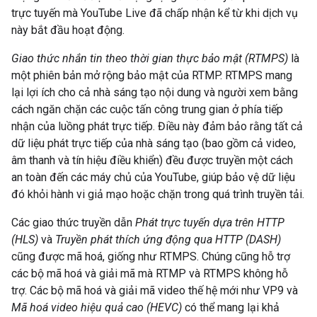
trực tuyến mà YouTube Live đã chấp nhận kể từ khi dịch vụ
này bắt đầu hoạt động.
Giao thức nhắn tin theo thời gian thực bảo mật (RTMPS)
là
một phiên bản mở rộng bảo mật của RTMP. RTMPS mang
lại lợi ích cho cả nhà sáng tạo nội dung và người xem bằng
cách ngăn chặn các cuộc tấn công trung gian ở phía tiếp
nhận của luồng phát trực tiếp. Điều này đảm bảo rằng tất cả
dữ liệu phát trực tiếp của nhà sáng tạo (bao gồm cả video,
âm thanh và tín hiệu điều khiển) đều được truyền một cách
an toàn đến các máy chủ của YouTube, giúp bảo vệ dữ liệu
đó khỏi hành vi giả mạo hoặc chặn trong quá trình truyền tải.
Các giao thức truyền dẫn
Phát trực tuyến dựa trên HTTP
(HLS)
và
Truyền phát thích ứng động qua HTTP (DASH)
cũng được mã hoá, giống như RTMPS. Chúng cũng hỗ trợ
các bộ mã hoá và giải mã mà RTMP và RTMPS không hỗ
trợ. Các bộ mã hoá và giải mã video thế hệ mới như VP9 và
Mã hoá video hiệu quả cao (HEVC)
có thể mang lại khả