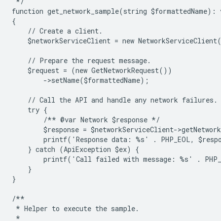
 */
function get_network_sample(string $formattedName): 
{
    // Create a client.
    $networkServiceClient = new NetworkServiceClient
    // Prepare the request message.
    $request = (new GetNetworkRequest())
        ->setName($formattedName);
    // Call the API and handle any network failures.
    try {
        /** @var Network $response */
        $response = $networkServiceClient->getNetwor
        printf('Response data: %s' . PHP_EOL, $resp
    } catch (ApiException $ex) {
        printf('Call failed with message: %s' . PHP
    }
}
/**
 * Helper to execute the sample.
 *