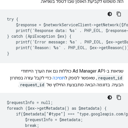
הזה משמש לקביעת האופן שבו לטפל בשגיאה.
try {
    $response = $networkServiceClient->getNetwork($f
    printf('Response data: %s' . PHP_EOL, $response
} catch (ApiException $ex) {
    printf('Error message: %s' . PHP_EOL, $ex->getB
    printf('Reason: %s' . PHP_EOL, $ex->getReason()
}
שגיאות ב-Ad Manager API כוללות גם את הערך הייחודי
request_id
, שאפשר לספק ל
תמיכה
כדי לקבל עזרה בפתרון
הבעיה. בדוגמה הבאה מתבצעת החילוץ של
request_id
.
$requestInfo = null;
foreach ($ex->getMetadata() as $metadata) {
    if($metadata["@type"] === "type.googleapis.com/g
        $requestInfo = $metadata;
        break;