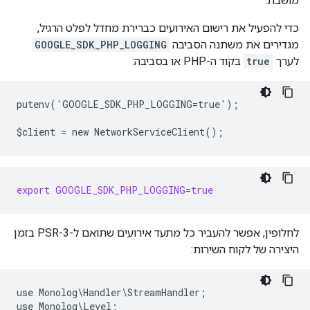
מושבת.
כדי להפעיל את רישום האירועים כברירת מחדל לפלט הרגיל,
מגדירים את משתנה הסביבה
GOOGLE_SDK_PHP_LOGGING
לערך
true
בקוד ה-PHP או בסביבה:
putenv('GOOGLE_SDK_PHP_LOGGING=true');
$client = new NetworkServiceClient();
export
GOOGLE_SDK_PHP_LOGGING
=
true
לחלופין, אפשר להעביר כל מתעד אירועים שתואם ל-PSR-3 בזמן
היצירה של לקוח השירות:
use Monolog\Handler\StreamHandler;
use Monolog\Level;