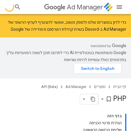
Ad Manager
כדי לדון במוצרים שלנו ולספק משוב, אפשר להצטרף לערוץ הרשמי של
Ad Manager ב-Discord בשרת
קהילת הפרסום והמדידה של Google
.
‫Google משתמשת בטכנולוגיית AI כדי לתרגם תוכן לשפה המועדפת עליך.
בתרגומים כאלו עשויות להיות שגיאות.
דף הבית
מוצרים
Ad Manager
API (Beta)
PHP
bookmark_border
בדף הזה
הגדרת פרטי הכניסה
שליחת הבקשה הראשונה