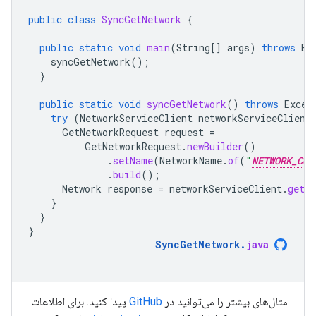
public
class
SyncGetNetwork
{
public
static
void
main
(
String
[]
args
)
throws
Ex
syncGetNetwork
();
}
public
static
void
syncGetNetwork
()
throws
Excep
try
(
NetworkServiceClient
networkServiceClient
GetNetworkRequest
request
=
GetNetworkRequest
.
newBuilder
()
.
setName
(
NetworkName
.
of
(
"
NETWORK_COD
.
build
();
Network
response
=
networkServiceClient
.
getNe
}
}
}
SyncGetNetwork
.
java
مثال‌های بیشتر را می‌توانید در
GitHub
پیدا کنید. برای اطلاعات