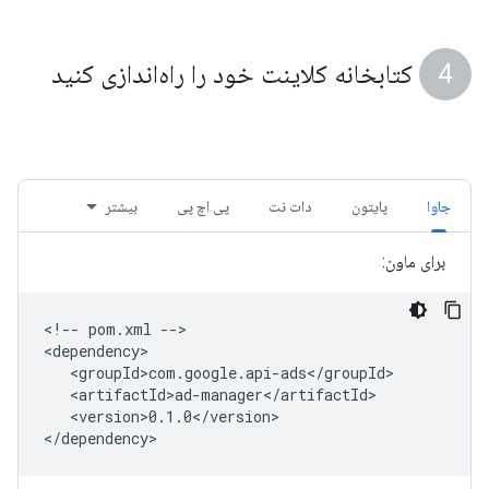
کتابخانه کلاینت خود را راه‌اندازی کنید
جاوا
پایتون
دات نت
پی اچ پی
بیشتر
برای ماون:
<!--
pom.xml
-->

<version>0.1.0</version>
