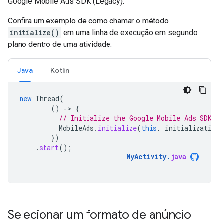
Google Mobile Ads SDK (Legacy)
.
Confira um exemplo de como chamar o método
initialize()
em uma linha de execução em segundo
plano dentro de uma atividade:
Java
Kotlin
new
Thread
(
()
-
>
{
// Initialize the Google Mobile Ads SDK 
MobileAds
.
initialize
(
this
,
initializatio
})
.
start
();
MyActivity
.
java
Selecionar um formato de anúncio