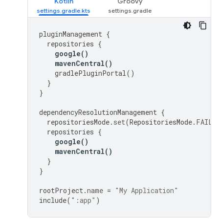
Kotlin
Groovy
pluginManagement
{
repositories
{
google
()
mavenCentral
()
gradlePluginPortal
()
}
}
dependencyResolutionManagement
{
repositoriesMode
.
set
(
RepositoriesMode
.
FAIL_
repositories
{
google
()
mavenCentral
()
}
}
rootProject
.
name
=
"My Application"
include
(
":app"
)