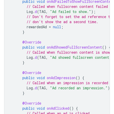
public
void
onAdFailedToShowFullScreenConten
// Called when fullscreen content failed to
Log
.
d
(
TAG
,
"Ad failed to show."
);
// Don't forget to set the ad reference to
// don't show the ad a second time.
rewardedAd
=
null
;
}
@Override
public
void
onAdShowedFullScreenContent
()
{
// Called when fullscreen content is shown.
Log
.
d
(
TAG
,
"Ad showed fullscreen content."
}
@Override
public
void
onAdImpression
()
{
// Called when an impression is recorded f
Log
.
d
(
TAG
,
"Ad recorded an impression."
);
}
@Override
public
void
onAdClicked
()
{
// Called when an ad is clicked.