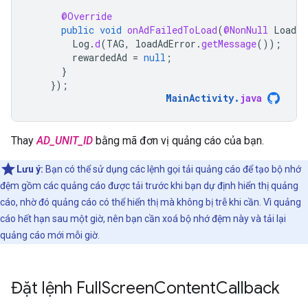
@Override
public
void
onAdFailedToLoad
(
@NonNull
LoadAd
Log
.
d
(
TAG
,
loadAdError
.
getMessage
());
rewardedAd
=
null
;
}
});
MainActivity
.
java
Thay
AD_UNIT_ID
bằng mã đơn vị quảng cáo của bạn.
Lưu ý:
Bạn có thể sử dụng các lệnh gọi tải quảng cáo để tạo bộ nhớ
đệm gồm các quảng cáo được tải trước khi bạn dự định hiển thị quảng
cáo, nhờ đó quảng cáo có thể hiển thị mà không bị trễ khi cần. Vì quảng
cáo hết hạn sau một giờ, nên bạn cần xoá bộ nhớ đệm này và tải lại
quảng cáo mới mỗi giờ.
Đặt lệnh Full
Screen
Content
Callback