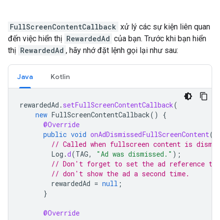
FullScreenContentCallback
xử lý các sự kiện liên quan
đến việc hiển thị
RewardedAd
của bạn. Trước khi bạn hiển
thị
RewardedAd
, hãy nhớ đặt lệnh gọi lại như sau:
Java
Kotlin
rewardedAd
.
setFullScreenContentCallback
(
new
FullScreenContentCallback
()
{
@Override
public
void
onAdDismissedFullScreenContent
()
// Called when fullscreen content is dismi
Log
.
d
(
TAG
,
"Ad was dismissed."
);
// Don't forget to set the ad reference to
// don't show the ad a second time.
rewardedAd
=
null
;
}
@Override