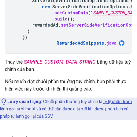
ServerSideVerificationOptions
options
=
new
ServerSideVerificationOptions
.
Bu
.
setCustomData
(
"
SAMPLE_CUSTOM_DATA
.
build
();
rewardedAd
.
setServerSideVerificationOpti
}
});
RewardedAdSnippets
.
java
Thay thế
SAMPLE_CUSTOM_DATA_STRING
bằng dữ liệu tuỳ
chỉnh của bạn.
Nếu muốn đặt chuỗi phần thưởng tuỳ chỉnh, bạn phải thực
hiện việc này trước khi hiển thị quảng cáo.
Lưu ý quan trọng:
Chuỗi phần thưởng tuỳ chỉnh là
tỷ lệ phần trăm
lệnh gọi lại bị thoát
và có thể cần được giải mã khi được phân tích cú
pháp từ lệnh gọi lại của SSV.