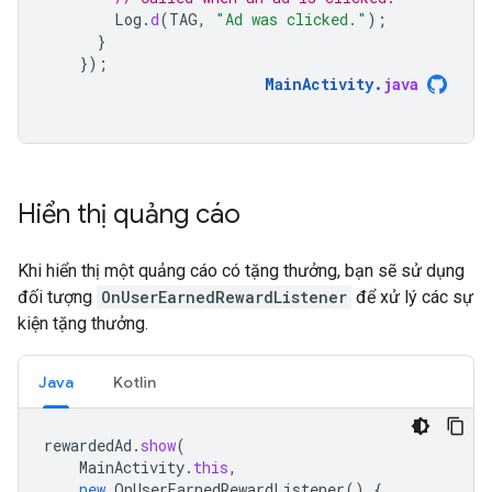
Log
.
d
(
TAG
,
"Ad was clicked."
);
}
});
MainActivity
.
java
Hiển thị quảng cáo
Khi hiển thị một quảng cáo có tặng thưởng, bạn sẽ sử dụng
đối tượng
OnUserEarnedRewardListener
để xử lý các sự
kiện tặng thưởng.
Java
Kotlin
rewardedAd
.
show
(
MainActivity
.
this
,
new
OnUserEarnedRewardListener
()
{