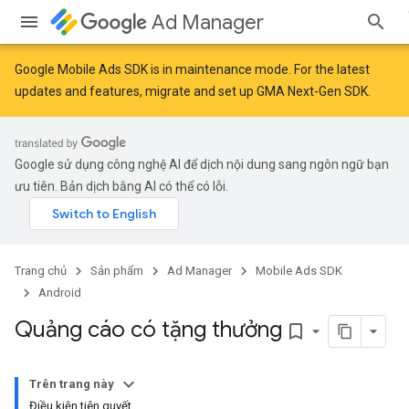
Ad Manager
Google Mobile Ads SDK is in maintenance mode. For the latest
updates and features,
migrate
and
set up GMA Next-Gen SDK
.
Google sử dụng công nghệ AI để dịch nội dung sang ngôn ngữ bạn
ưu tiên. Bản dịch bằng AI có thể có lỗi.
Trang chủ
Sản phẩm
Ad Manager
Mobile Ads SDK
Android
Quảng cáo có tặng thưởng
bookmark_border
Trên trang này
Điều kiện tiên quyết