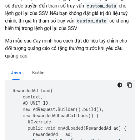
sẽ được truyền đến tham số truy vấn
custom_data
cho
lệnh gọi lại của SSV. Nếu bạn không đặt giá trị dữ liệu tuỳ
chỉnh, thì giá trị tham số truy vấn
custom_data
sẽ không
hiển thị trong lệnh gọi lại của SSV.
Mã mẫu sau đây minh hoạ cách đặt dữ liệu tuỳ chỉnh cho
đối tượng quảng cáo có tặng thưởng trước khi yêu cầu
quảng cáo.
Java
Kotlin
RewardedAd
.
load
(
context
,
AD_UNIT_ID
,
new
AdRequest
.
Builder
().
build
(),
new
RewardedAdLoadCallback
()
{
@Override
public
void
onAdLoaded
(
RewardedAd
ad
)
{
rewardedAd
=
ad
;