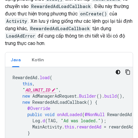
chuyển vào
RewardedAdLoadCallback
. Điều này thường
được thực hiện trong phương thức
onCreate()
của
Activity
. Xin lưu ý rằng giống như các lệnh gọi lại tải định
dạng khác,
RewardedAdLoadCallback
tận dụng
LoadAdError
để cung cấp thông tin chi tiết về lỗi có độ
trung thực cao hơn.
Java
Kotlin
RewardedAd
.
load
(
this
,
"
AD_UNIT_ID
"
,
new
AdManagerAdRequest
.
Builder
().
build
(),
new
RewardedAdLoadCallback
()
{
@Override
public
void
onAdLoaded
(
@NonNull
RewardedAd
r
Log
.
d
(
TAG
,
"Ad was loaded."
);
MainActivity
.
this
.
rewardedAd
=
rewardedAd
;
}