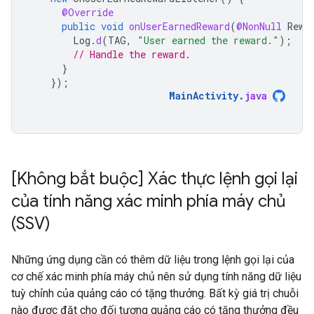
@Override
public
void
onUserEarnedReward
(
@NonNull
Rewa
Log
.
d
(
TAG
,
"User earned the reward."
);
// Handle the reward.
}
});
MainActivity
.
java
[Không bắt buộc] Xác thực lệnh gọi lại
của tính năng xác minh phía máy chủ
(SSV)
Những ứng dụng cần có thêm dữ liệu trong lệnh gọi lại của
cơ chế xác minh phía máy chủ nên sử dụng tính năng dữ liệu
tuỳ chỉnh của quảng cáo có tặng thưởng. Bất kỳ giá trị chuỗi
nào được đặt cho đối tượng quảng cáo có tặng thưởng đều