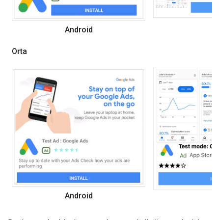
i
Android
Orta
Android
i