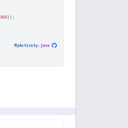
360
));
MyActivity
.
java