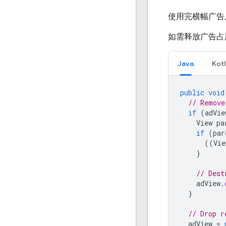
使用完横幅广告
如需释放广告占
Java
Kotl
public
void
// Remove
if
(
adVie
View
pa
if
(
par
((
Vie
}
// Dest
adView
.
}
// Drop r
adView
=