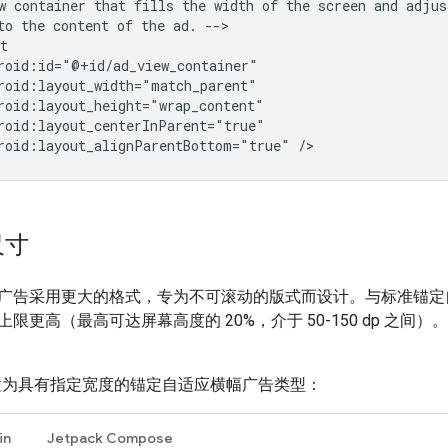
w
container
that
fills
the
width
of
the
screen
and
adjus
to
the
content
of
the
ad.
-->

roid:layout_alignParentBottom="true"
尺寸
广告采用更大的格式，专为不可滚动的版式而设计。与标准锚定
限更高（最高可达屏幕高度的 20%，介于 50-150 dp 之
为具有指定宽度的锚定自适应横幅广告类型：
in
Jetpack Compose