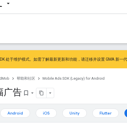
广告 SDK 处于维护模式。如需了解最新更新和功能，请
迁移
并
设置 GMA 新一代
dMob
帮助和社区
Mobile Ads SDK (Legacy) for Android
幅广告
bookmark_border
Android
iOS
Unity
Flutter