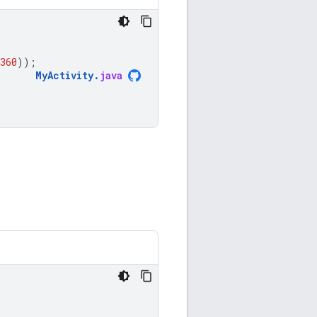
360
));
MyActivity
.
java