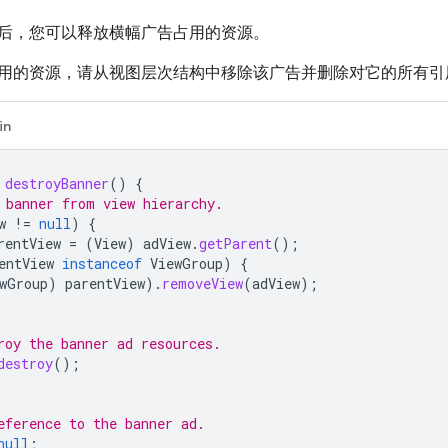
后，您可以释放横幅广告占用的资源。
用的资源，请从视图层次结构中移除该广告并删除对它的所有引
in
destroyBanner
()
{
 banner from view hierarchy.
w
!=
null
)
{
rentView
=
(
View
)
adView
.
getParent
();
entView
instanceof
ViewGroup
)
{
wGroup
)
parentView
).
removeView
(
adView
);
roy the banner ad resources.
destroy
();
eference to the banner ad.
null
;