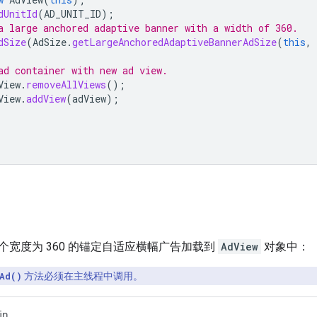
dUnitId
(
AD_UNIT_ID
);
a large anchored adaptive banner with a width of 360.
dSize
(
AdSize
.
getLargeAnchoredAdaptiveBannerAdSize
(
this
,
ad container with new ad view.
View
.
removeAllViews
();
View
.
addView
(
adView
);
个宽度为 360 的锚定自适应横幅广告加载到
AdView
对象中：
Ad()
方法必须在主线程中调用。
in