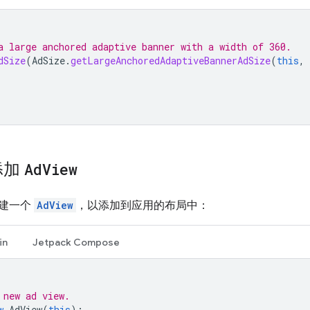
a large anchored adaptive banner with a width of 360.
dSize
(
AdSize
.
getLargeAnchoredAdaptiveBannerAdSize
(
this
,
添加
Ad
View
建一个
AdView
，以添加到应用的布局中：
in
Jetpack Compose
 new ad view.
w
AdView
(
this
);