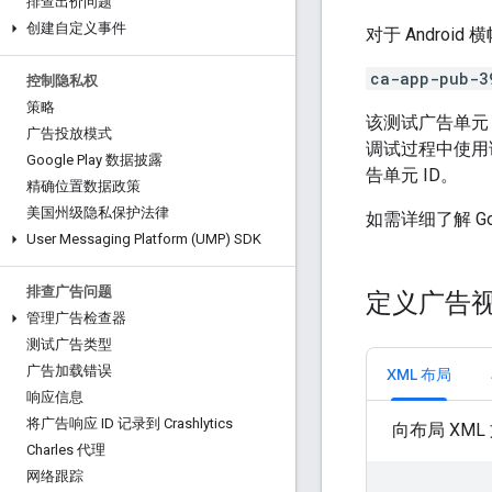
排查出价问题
创建自定义事件
对于 Andro
ca-app-pub-3
控制隐私权
策略
该测试广告单元
广告投放模式
调试过程中使用
Google Play 数据披露
告单元 ID。
精确位置数据政策
美国州级隐私保护法律
如需详细了解
G
User Messaging Platform (UMP) SDK
排查广告问题
定义广告
管理广告检查器
测试广告类型
广告加载错误
XML 布局
响应信息
将广告响应 ID 记录到 Crashlytics
向布局 XM
Charles 代理
网络跟踪