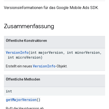
Versionsinformationen für das Google Mobile Ads SDK.
n
Zusammenfassung
customevent
tb
Öffentliche Konstruktoren
VersionInfo
(int majorVersion, int minorVersion,
int microVersion)
VersionInfo
Erstellt ein neues
-Objekt.
rstitial
Öffentliche Methoden
int
getMajorVersion
()
Ruft die Hauptversion ab.