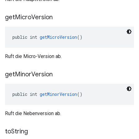
get
Micro
Version
public int 
getMicroVersion
()
Ruft die Micro-Version ab.
get
Minor
Version
public int 
getMinorVersion
()
Ruft die Nebenversion ab.
to
String