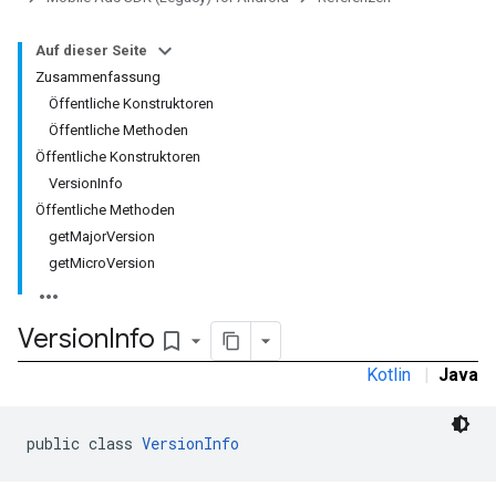
Auf dieser Seite
Zusammenfassung
Öffentliche Konstruktoren
Öffentliche Methoden
Öffentliche Konstruktoren
VersionInfo
Öffentliche Methoden
getMajorVersion
getMicroVersion
Version
Info
bookmark_border
Kotlin
|
Java
public class 
VersionInfo
r