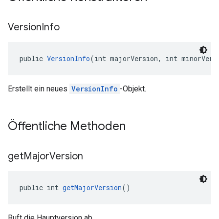
Version
Info
public 
VersionInfo
(int majorVersion, int minorVers
Erstellt ein neues
VersionInfo
-Objekt.
Öffentliche Methoden
get
Major
Version
public int 
getMajorVersion
()
Ruft die Hauptversion ab.