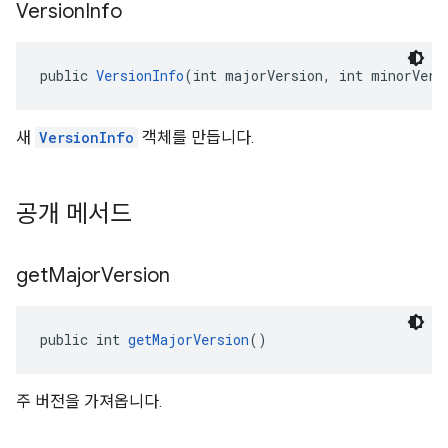
Version
Info
public 
VersionInfo
(int majorVersion, int minorVers
새
VersionInfo
객체를 만듭니다.
공개 메서드
get
Major
Version
public int 
getMajorVersion
()
주 버전을 가져옵니다.