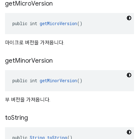
get
Micro
Version
public int 
getMicroVersion
()
마이크로 버전을 가져옵니다.
get
Minor
Version
public int 
getMinorVersion
()
부 버전을 가져옵니다.
to
String
public 
String
toString
()