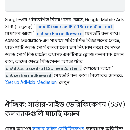
Google-এর পরিবেশিত বিজ্ঞাপনের ক্ষেত্রে,
Google Mobile Ads
SDK (Legacy)
`
onAdDismissedFullScreenContent
মেথডের আগে `
onUserEarnedReward
মেথডটি কল করে।
AdMob Mediation-এর মাধ্যমে পরিবেশিত বিজ্ঞাপনের ক্ষেত্রে,
থার্ড-পার্টি অ্যাড সোর্স কলব্যাকের ক্রম নির্ধারণ করে। যে সমস্ত
অ্যাড সোর্স রিওয়ার্ডের তথ্যসহ একটিমাত্র ক্লোজ কলব্যাক প্রদান
করে, তাদের ক্ষেত্রে মিডিয়েশন অ্যাডাপ্টার
onAdDismissedFullScreenContent
মেথডের আগে `
onUserEarnedReward
মেথডটি কল করে। বিস্তারিত জানতে,
`Set up AdMob Mediation`
দেখুন।
ঐচ্ছিক: সার্ভার-সাইড ভেরিফিকেশন (SSV)
কলব্যাকগুলি যাচাই করুন
যেসব অ্যাপের
সার্ভার-সাইড ভেরিফিকেশন
কলব্যাকে অতিরিক্ত