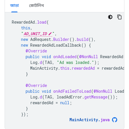
জাভা
কোটলিন
RewardedAd
.
load
(
this
,
"
AD_UNIT_ID
"
,
new
AdRequest
.
Builder
().
build
(),
new
RewardedAdLoadCallback
()
{
@Override
public
void
onAdLoaded
(
@NonNull
RewardedAd
r
Log
.
d
(
TAG
,
"Ad was loaded."
);
MainActivity
.
this
.
rewardedAd
=
rewardedAd
;
}
@Override
public
void
onAdFailedToLoad
(
@NonNull
LoadAd
Log
.
d
(
TAG
,
loadAdError
.
getMessage
());
rewardedAd
=
null
;
}
});
MainActivity
.
java