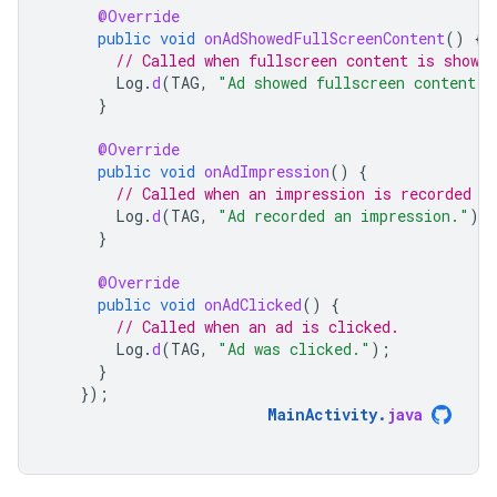
@Override
public
void
onAdShowedFullScreenContent
()
{
// Called when fullscreen content is shown.
Log
.
d
(
TAG
,
"Ad showed fullscreen content."
}
@Override
public
void
onAdImpression
()
{
// Called when an impression is recorded f
Log
.
d
(
TAG
,
"Ad recorded an impression."
);
}
@Override
public
void
onAdClicked
()
{
// Called when an ad is clicked.
Log
.
d
(
TAG
,
"Ad was clicked."
);
}
});
MainActivity
.
java