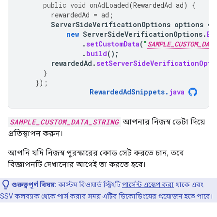
public
void
onAdLoaded
(
RewardedAd
ad
)
{
rewardedAd
=
ad
;
ServerSideVerificationOptions
options
=
new
ServerSideVerificationOptions
.
Bu
.
setCustomData
(
"
SAMPLE_CUSTOM_DATA
.
build
();
rewardedAd
.
setServerSideVerificationOpti
}
});
RewardedAdSnippets
.
java
SAMPLE_CUSTOM_DATA_STRING
আপনার নিজস্ব ডেটা দিয়ে
প্রতিস্থাপন করুন।
আপনি যদি নিজস্ব পুরস্কারের কোড সেট করতে চান, তবে
বিজ্ঞাপনটি দেখানোর আগেই তা করতে হবে।
গুরুত্বপূর্ণ বিষয়:
কাস্টম রিওয়ার্ড স্ট্রিংটি
পার্সেন্ট এস্কেপ করা
থাকে এবং
SSV কলব্যাক থেকে পার্স করার সময় এটির ডিকোডিংয়ের প্রয়োজন হতে পারে।