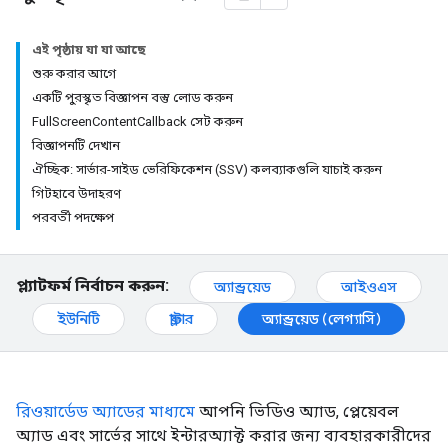
এই পৃষ্ঠায় যা যা আছে
শুরু করার আগে
একটি পুরস্কৃত বিজ্ঞাপন বস্তু লোড করুন
FullScreenContentCallback সেট করুন
বিজ্ঞাপনটি দেখান
ঐচ্ছিক: সার্ভার-সাইড ভেরিফিকেশন (SSV) কলব্যাকগুলি যাচাই করুন
গিটহাবে উদাহরণ
পরবর্তী পদক্ষেপ
প্ল্যাটফর্ম নির্বাচন করুন:
অ্যান্ড্রয়েড
আইওএস
ইউনিটি
ফ্লাটার
অ্যান্ড্রয়েড (লেগ্যাসি)
রিওয়ার্ডেড অ্যাডের মাধ্যমে
আপনি ভিডিও অ্যাড, প্লেয়েবল
অ্যাড এবং সার্ভের সাথে ইন্টারঅ্যাক্ট করার জন্য ব্যবহারকারীদের