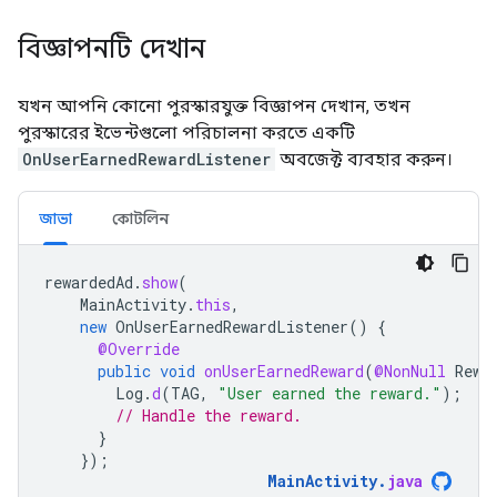
বিজ্ঞাপনটি দেখান
যখন আপনি কোনো পুরস্কারযুক্ত বিজ্ঞাপন দেখান, তখন
পুরস্কারের ইভেন্টগুলো পরিচালনা করতে একটি
OnUserEarnedRewardListener
অবজেক্ট ব্যবহার করুন।
জাভা
কোটলিন
rewardedAd
.
show
(
MainActivity
.
this
,
new
OnUserEarnedRewardListener
()
{
@Override
public
void
onUserEarnedReward
(
@NonNull
Rewa
Log
.
d
(
TAG
,
"User earned the reward."
);
// Handle the reward.
}
});
MainActivity
.
java