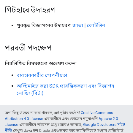
গিটহাবে উদাহরণ
পুরস্কৃত বিজ্ঞাপনের উদাহরণ:
জাভা
|
কোটলিন
পরবর্তী পদক্ষেপ
নিম্নলিখিত বিষয়গুলো অন্বেষণ করুন:
ব্যবহারকারীর গোপনীয়তা
অপ্টিমাইজ করা SDK প্রারম্ভিককরণ এবং বিজ্ঞাপন
লোডিং (বিটা)
অন্য কিছু উল্লেখ না করা থাকলে, এই পৃষ্ঠার কন্টেন্ট
Creative Commons
Attribution 4.0 License
-এর অধীনে এবং কোডের নমুনাগুলি
Apache 2.0
License
-এর অধীনে লাইসেন্স প্রাপ্ত। আরও জানতে,
Google Developers সাইট
নীতি
দেখুন। Java হল Oracle এবং/অথবা তার অ্যাফিলিয়েট সংস্থার রেজিস্টার্ড