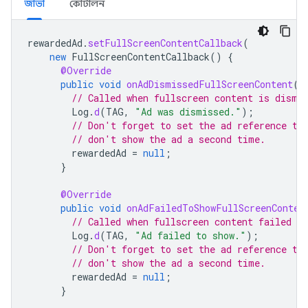
জাভা
কোটলিন
rewardedAd
.
setFullScreenContentCallback
(
new
FullScreenContentCallback
()
{
@Override
public
void
onAdDismissedFullScreenContent
()
// Called when fullscreen content is dismi
Log
.
d
(
TAG
,
"Ad was dismissed."
);
// Don't forget to set the ad reference to
// don't show the ad a second time.
rewardedAd
=
null
;
}
@Override
public
void
onAdFailedToShowFullScreenConten
// Called when fullscreen content failed to
Log
.
d
(
TAG
,
"Ad failed to show."
);
// Don't forget to set the ad reference to
// don't show the ad a second time.
rewardedAd
=
null
;
}