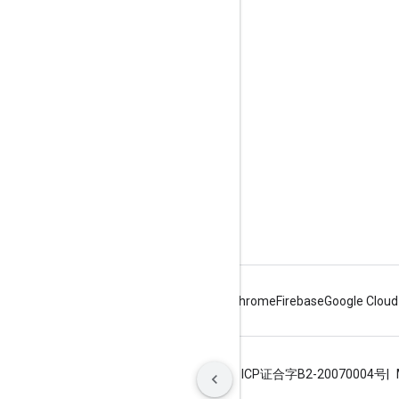
Produktinformationen
Nutzungsbeschränkungen
Preise
Nutzungsbedingungen
Android
Chrome
Firebase
Google Cloud
Nutzungsbedingungen
Datenschutz
ICP证合字B2-20070004号