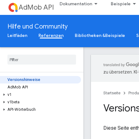
Dokumentation
Beispiele
AdMob API
Hilfe und Community
Leitfäden
Referenzen
Bibliotheken &Beispiele
S
zu übersetzen. KI
Versionshinweise
Ad
Mob API
Startseite
Produ
v1
v1beta
Version
API-Wörterbuch
Diese Seite ent