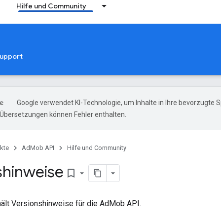
Hilfe und Community
upport
Google verwendet KI-Technologie, um Inhalte in Ihre bevorzugte 
-Übersetzungen können Fehler enthalten.
kte
AdMob API
Hilfe und Community
shinweise
bookmark_border
hält Versionshinweise für die AdMob API.