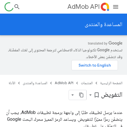
AdMob API
المساعدة والمنتدى
تستخدم Google تكنولوجيا الذكاء الاصطناعي لترجمة المحتوى إلى لغتك المفضّلة،
وقد تتضمّن بعض الأخطاء.
الصفحة الرئيسية
المنتجات
AdMob API
المساعدة والمنتدى
الأدلة
التفويض
bookmark_border
عندما يرسل تطبيقك طلبًا إلى واجهة برمجة تطبيقات AdMob، يجب أن
يتضمّن رمزًا مميّزًا للتفويض. ويساعد الرمز المميز محرك البحث Google
في التعرّف على تطبيقك.