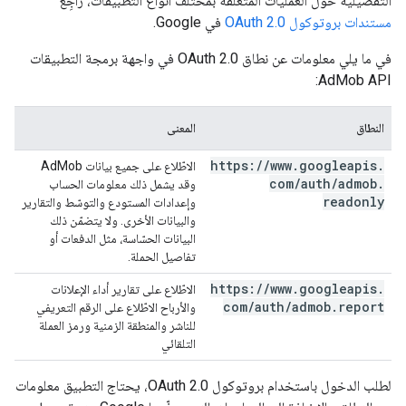
التفصيلية حول العمليات المتعلقة بمختلف أنواع التطبيقات، راجِع
مستندات بروتوكول OAuth 2.0
في Google.
في ما يلي معلومات عن نطاق OAuth 2.0 في واجهة برمجة التطبيقات
AdMob API:
النطاق
المعنى
https:
/
/
www
.
googleapis
.
الاطّلاع على جميع بيانات AdMob
com
/
auth
/
admob
.
وقد يشمل ذلك معلومات الحساب
readonly
وإعدادات المستودع والتوسّط والتقارير
والبيانات الأخرى. ولا يتضمّن ذلك
البيانات الحسّاسة، مثل الدفعات أو
تفاصيل الحملة.
https:
/
/
www
.
googleapis
.
الاطّلاع على تقارير أداء الإعلانات
com
/
auth
/
admob
.
report
والأرباح الاطّلاع على الرقم التعريفي
للناشر والمنطقة الزمنية ورمز العملة
التلقائي
لطلب الدخول باستخدام بروتوكول OAuth 2.0، يحتاج التطبيق معلومات