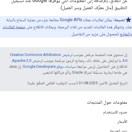
عن النطاق، بالإضافة إلى المعلومات التي يوفّرها Google عند تسجيل
التطبيق (مثل معرِّف العميل وسر العميل).
نصيحة:
يمكن لمكتبات عملاء Google APIs معالجة جزء من عملية السماح بالنيابة
عنك. وتتوفّر هذه المكتبات للعديد من لغات البرمجة، ويمكنك الاطّلاع على
صفحة المكتبات
والنماذج
للحصول على مزيد من التفاصيل.
إنّ محتوى هذه الصفحة مرخّص بموجب
ترخيص Creative Commons Attribution
4.0‏
ما لم يُنصّ على خلاف ذلك، ونماذج الرموز مرخّصة بموجب
ترخيص Apache 2.0‏
.
للاطّلاع على التفاصيل، يُرجى مراجعة
سياسات موقع Google Developers‏
. إنّ Java
هي علامة تجارية مسجَّلة لشركة Oracle و/أو شركائها التابعين.
تاريخ التعديل الأخير: 2025-08-31 (حسب التوقيت العالمي المتفَّق عليه)
معلومات حول المنتجات
حدود الاستخدام
الأسعار
بنود الخدمة