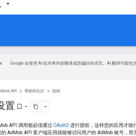
Google 会使用 AI 技术将内容翻译成您偏好的语言。AI 翻译可能包
dMob API
帮助和社区
指南
 设置
bookmark_border
AdMob API 调用都必须通过
OAuth2
进行授权，这样您的应用才能代
，您的 AdMob API 客户端应用就能够访问用户的 AdMob 账