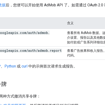
 凭据
后，您便可以开始使用 AdMob API 了。如需通过 OAuth 
含义
oogleapis
.
com
/
auth
/
admob
.
查看所有 AdMob 数
介设置、报告以及其他数
如付款或广告系列详细信
oogleapis
.
com
/
auth
/
admob
.
report
查看广告效果和收入报告。
代码。
P
、
Python
或
curl
中的示例首次请求生成报告。
令牌
两种方式撤消共享令牌：