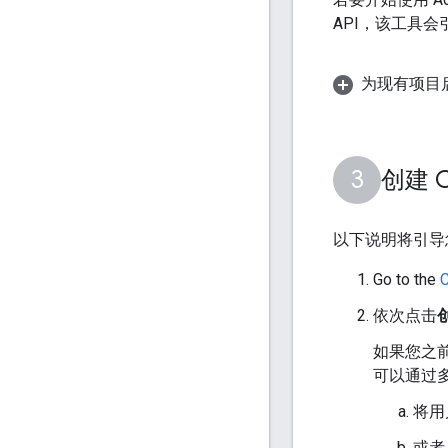
API，该工具会
为现有项目启
创建 O
以下说明将引导您完
Go to the
C
依次点击
创
如果您之前
可以通过多种
将用
或者