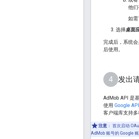
他们有
如需
选择
桌面
完成后，系统会显
后使用。
发出
AdMob API
使用
Google A
客户端库支持多
注意
：
首次启动 OA
AdMob 账号的 Go