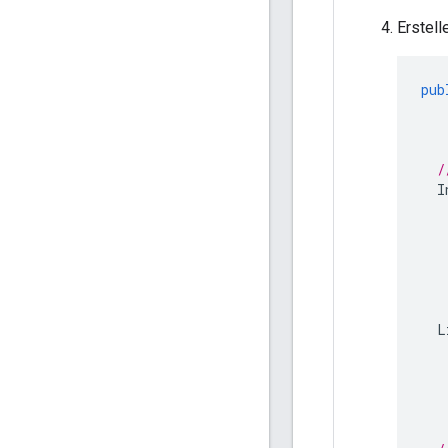
Erstell
pub
/
I
L