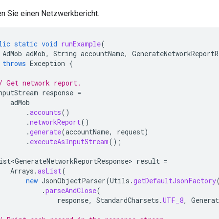
en Sie einen Netzwerkbericht.
lic
static
void
runExample
(
AdMob
adMob
,
String
accountName
,
GenerateNetworkReportR
throws
Exception
{
/ Get network report.
nputStream
response
=
adMob
.
accounts
()
.
networkReport
()
.
generate
(
accountName
,
request
)
.
executeAsInputStream
();
ist<GenerateNetworkReportResponse>
result
=
Arrays
.
asList
(
new
JsonObjectParser
(
Utils
.
getDefaultJsonFactory
.
parseAndClose
(
response
,
StandardCharsets
.
UTF_8
,
Generat