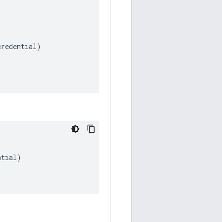
credential
)
ntial
)