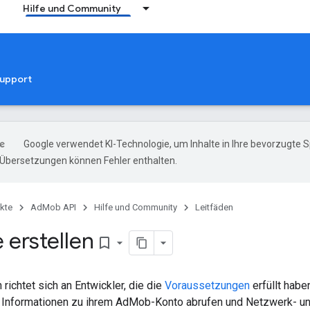
Hilfe und Community
upport
Google verwendet KI-Technologie, um Inhalte in Ihre bevorzugte 
-Übersetzungen können Fehler enthalten.
kte
AdMob API
Hilfe und Community
Leitfäden
 erstellen
bookmark_border
 richtet sich an Entwickler, die die
Voraussetzungen
erfüllt hab
Informationen zu ihrem AdMob-Konto abrufen und Netzwerk- un