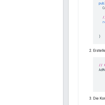
pub
C
/
r
}
Erstell
// 
AdM
Die Ko