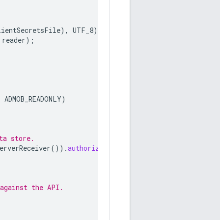
lientSecretsFile
),
UTF_8
))
{
reader
);
,
ADMOB_READONLY
)
ta store.
erverReceiver
()).
authorize
(
"user"
);
 against the API.