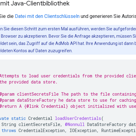
mit Java-Clientbibliothek
Sie die
Datei mit den Clientschlüsseln
und generieren Sie Autor
 Sie diesen Schritt zum ersten Mal ausführen, werden Sie aufgeforder
m Browser zu akzeptieren. Bevor Sie die Anfrage akzeptieren, müssen 
det sein, das Zugriff auf die AdMob API hat. Ihre Anwendung ist dann 
deten Kontos auf Daten zuzugreifen.
Attempts to load user credentials from the provided clie
the provided data store.
@param clientSecretsFile The path to the file containin
@param dataStoreFactory he data store to use for cachin
@return A {@link Credential} object initialized with use
vate
static
Credential
loadUserCredentials
(
String
clientSecretsFile
,
@Nonnull
DataStoreFactory
da
throws
CredentialException
,
IOException
,
RuntimeExcepti