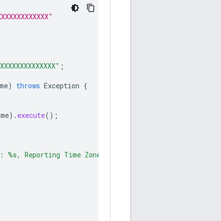
XXXXXXXXXXXXX"
XXXXXXXXXXXXXXX"
;
me
)
throws
Exception
{
ame
).
execute
();
e: %s, Reporting Time Zone: %s%n"
,