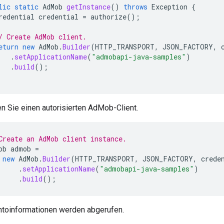
lic
static
AdMob
getInstance
()
throws
Exception
{
redential
credential
=
authorize
();
/ Create AdMob client.
eturn
new
AdMob
.
Builder
(
HTTP_TRANSPORT
,
JSON_FACTORY
,
.
setApplicationName
(
"admobapi-java-samples"
)
.
build
();
en Sie einen autorisierten AdMob-Client.
Create an AdMob client instance.
ob
admob
=
new
AdMob
.
Builder
(
HTTP_TRANSPORT
,
JSON_FACTORY
,
crede
.
setApplicationName
(
"admobapi-java-samples"
)
.
build
();
ntoinformationen werden abgerufen.