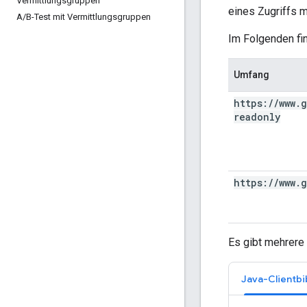
Vermittlungsgruppen
eines Zugriffs 
A
/
B-Test mit Vermittlungsgruppen
Im Folgenden fi
Umfang
https:
/
/
www
.
g
readonly
https:
/
/
www
.
g
Es gibt mehrere 