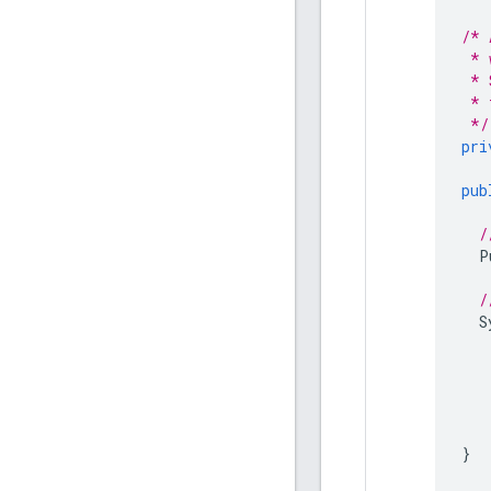
/* 
 * 
 * 
 * 
 */
pri
pub
/
P
/
S
}