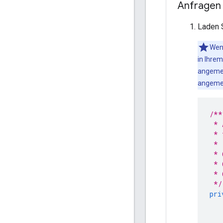
Anfragen 
Laden 
Wenn
in Ihre
angemel
angemel
/**
 * 
 * 
 *
 * 
 * 
 * 
 */
pri