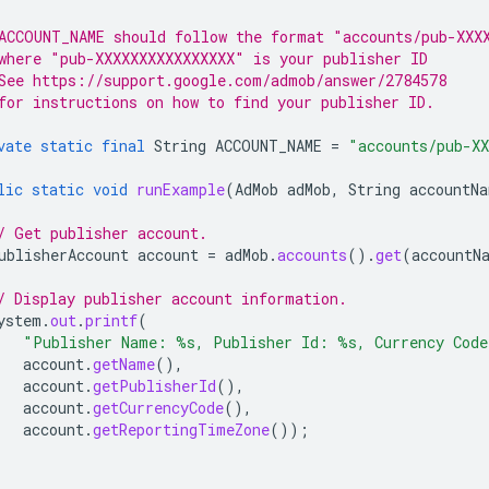
ACCOUNT_NAME should follow the format "accounts/pub-XXX
where "pub-XXXXXXXXXXXXXXXX" is your publisher ID
See https://support.google.com/admob/answer/2784578
for instructions on how to find your publisher ID.
vate
static
final
String
ACCOUNT_NAME
=
"accounts/pub-X
lic
static
void
runExample
(
AdMob
adMob
,
String
accountNa
/ Get publisher account.
ublisherAccount
account
=
adMob
.
accounts
().
get
(
accountN
/ Display publisher account information.
ystem
.
out
.
printf
(
"Publisher Name: %s, Publisher Id: %s, Currency Cod
account
.
getName
(),
account
.
getPublisherId
(),
account
.
getCurrencyCode
(),
account
.
getReportingTimeZone
());