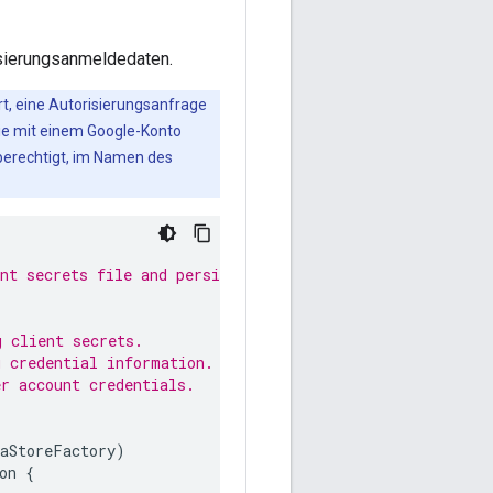
isierungsanmeldedaten.
t, eine Autorisierungsanfrage
Sie mit einem Google-Konto
berechtigt, im Namen des
nt secrets file and persists data to
g client secrets.
g credential information.
r account credentials.
taStoreFactory
)
on
{