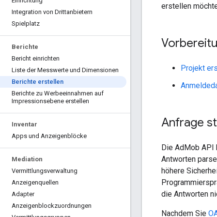
Einrichtung
erstellen möchte
Integration von Drittanbietern
Spielplatz
Vorbereit
Berichte
Bericht einrichten
Projekt er
Liste der Messwerte und Dimensionen
Berichte erstellen
Anmeldeda
Berichte zu Werbeeinnahmen auf
Impressionsebene erstellen
Anfrage st
Inventar
Apps und Anzeigenblöcke
Die AdMob API b
Antworten parse
Mediation
höhere Sicherhei
Vermittlungsverwaltung
Programmierspra
Anzeigenquellen
die Antworten ni
Adapter
Anzeigenblockzuordnungen
Nachdem Sie
OA