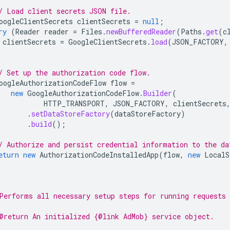
/ Load client secrets JSON file.
oogleClientSecrets
clientSecrets
=
null
;
ry
(
Reader
reader
=
Files
.
newBufferedReader
(
Paths
.
get
(
c
clientSecrets
=
GoogleClientSecrets
.
load
(
JSON_FACTORY
,
/ Set up the authorization code flow.
oogleAuthorizationCodeFlow
flow
=
new
GoogleAuthorizationCodeFlow
.
Builder
(
HTTP_TRANSPORT
,
JSON_FACTORY
,
clientSecrets
.
setDataStoreFactory
(
dataStoreFactory
)
.
build
();
/ Authorize and persist credential information to the da
eturn
new
AuthorizationCodeInstalledApp
(
flow
,
new
LocalS
Performs all necessary setup steps for running requests
@return An initialized {@link AdMob} service object.