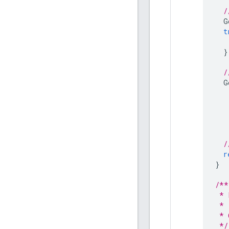
/
G
t
}
/
G
/
r
}
/**
 * 
 *
 * 
 */