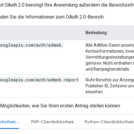
mit OAuth 2.0 benötigt Ihre Anwendung außerdem die Bereichsinf
nden Sie die Informationen zum OAuth 2.0-Bereich:
Bedeutung
oogleapis
.
com
/
auth
/
admob
.
Alle AdMob-Daten anseh
Kontoinformationen, Inve
Vermittlungseinstellunge
gehören. Nicht enthalten 
und Kampagnendetails.
oogleapis
.
com
/
auth
/
admob
.
report
Rufe Berichte zur Anzeig
Publisher-ID, Zeitzone 
einsehen
Möglichkeiten, wie Sie Ihren ersten Antrag stellen können:
Java-Clientbibliothek aktualisiert
PHP-Clientbibliothek
Python-Clientbibliothek