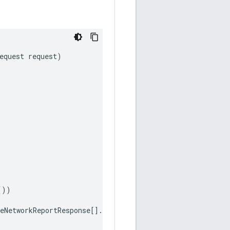
equest
request
)
())
eNetworkReportResponse
[]
.
class
));