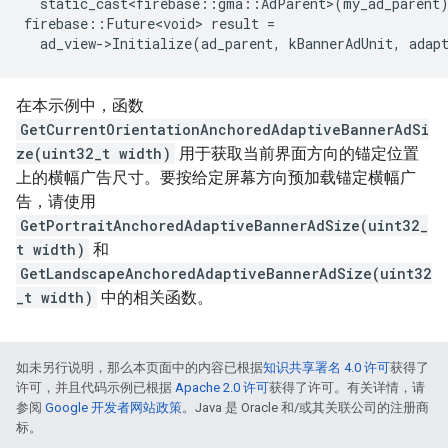
static_cast<firebase
::
gma
::
AdParent
>
(
my_ad_parent
firebase
::
Future<void>
result
=
ad_view
-
>
Initialize
(
ad_parent
,
kBannerAdUnit
,
adap
在本示例中，函数
GetCurrentOrientationAnchoredAdaptiveBannerAdSi
ze(uint32_t width)
用于获取当前界面方向的锚定位置
上的横幅广告尺寸。要按给定屏幕方向预加载锚定横幅广
告，请使用
GetPortraitAnchoredAdaptiveBannerAdSize(uint32_
t width)
和
GetLandscapeAnchoredAdaptiveBannerAdSize(uint32
_t width)
中的相关函数。
如未另行说明，那么本页面中的内容已根据
知识共享署名 4.0 许可
获得了
许可，并且代码示例已根据
Apache 2.0 许可
获得了许可。有关详情，请
参阅
Google 开发者网站政策
。Java 是 Oracle 和/或其关联公司的注册商
标。