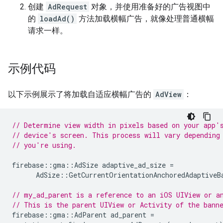
创建
AdRequest
对象，并使用准备好的广告视图中
的
loadAd()
方法加载横幅广告，就像处理普通横幅
请求一样。
示例代码
以下示例展示了将加载自适应横幅广告的
AdView
：
// Determine view width in pixels based on your app'
// device's screen. This process will vary depending
// you're using.
firebase
::
gma
::
AdSize
adaptive_ad_size
=
AdSize
::
GetCurrentOrientationAnchoredAdaptiveB
// my_ad_parent is a reference to an iOS UIView or a
// This is the parent UIView or Activity of the bann
firebase
::
gma
::
AdParent
ad_parent
=