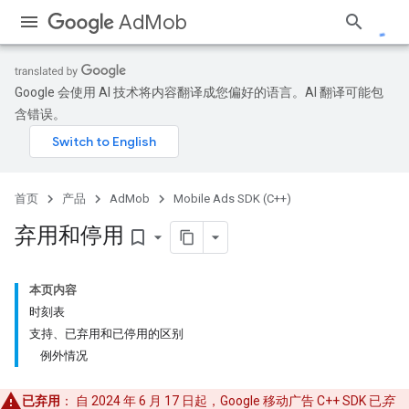
AdMob
Google 会使用 AI 技术将内容翻译成您偏好的语言。AI 翻译可能包
含错误。
首页
产品
AdMob
Mobile Ads SDK (C++)
弃用和停用
bookmark_border
本页内容
时刻表
支持、已弃用和已停用的区别
例外情况
已弃用
： 自 2024 年 6 月 17 日起，Google 移动广告 C++ SDK 已
弃