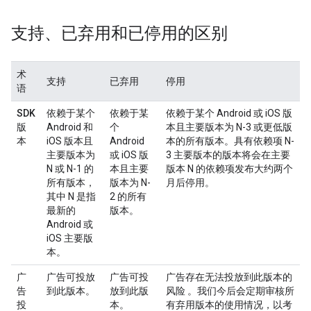
支持、已弃用和已停用的区别
术
支持
已弃用
停用
语
SDK
依赖于某个
依赖于某
依赖于某个 Android 或 iOS 版
版
Android 和
个
本且主要版本为 N-3 或更低版
本
iOS 版本且
Android
本的所有版本。具有依赖项 N-
主要版本为
或 iOS 版
3 主要版本的版本将会在主要
N 或 N-1 的
本且主要
版本 N 的依赖项发布大约两个
所有版本，
版本为 N-
月后停用。
其中 N 是指
2 的所有
最新的
版本。
Android 或
iOS 主要版
本。
广
广告可投放
广告可投
广告
存在无法投放到此版本的
告
到此版本。
放到此版
风险
。我们今后会定期审核所
投
本。
有弃用版本的使用情况，以考