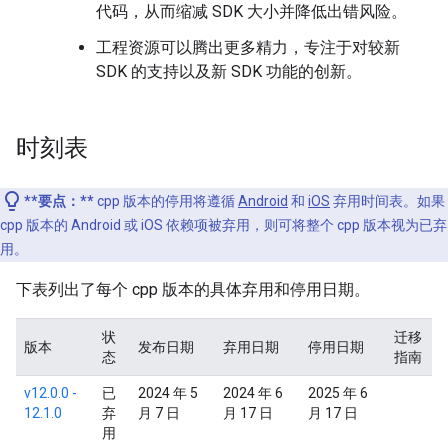
代码，从而缩减 SDK 大小并降低出错风险。
工程资源可以腾出更多精力，专注于对较新
SDK 的支持以及新 SDK 功能的创新。
时刻表
**要点：**
cpp 版本的停用将遵循
Android
和
iOS
弃用时间表。如果
cpp 版本的 Android 或 iOS 依赖项被弃用，则可将整个 cpp 版本视为已弃
用。
下表列出了每个 cpp 版本的具体弃用和停用日期。
状
迁移
版本
发布日期
弃用日期
停用日期
态
指南
v12.0.0 -
已
2024 年 5
2024 年 6
2025 年 6
12.1.0
弃
月 7 日
月 17 日
月 17 日
用