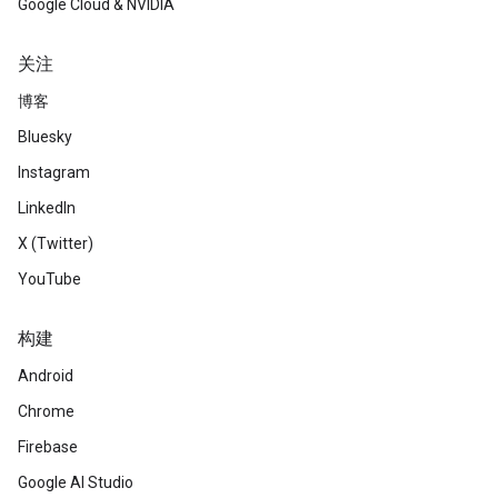
Google Cloud & NVIDIA
关注
博客
Bluesky
Instagram
LinkedIn
X (Twitter)
YouTube
构建
Android
Chrome
Firebase
Google AI Studio