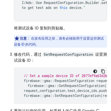
I
/
Ads
:
Use
RequestConfiguration
.
Builder
.
setT
to
get
test
ads
on
this
device
.
"
将测试设备 ID 复制到剪贴板。
注意
：
在发布应用之前，请务必移除用于设置这些测试
设备 ID 的代码。
修改代码，通过
SetRequestConfiguration
设置测
试设备 ID：
// Set a sample device ID of 2077ef9a63d2b3
firebase
::
gma
::
RequestConfiguration
request
firebase
::
gma
::
GetRequestConfiguration
()
request_configuration
.
test_device_ids
.
push_b
firebase
::
gma
::
SetRequestConfiguration
(
requ
重新运行您的应用。如果植入的广告是 Google 广