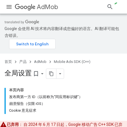
AdMob
Google 会使用 AI 技术将内容翻译成您偏好的语言。AI 翻译可能包
含错误。
首页
产品
AdMob
Mobile Ads SDK (C++)
全局设置
bookmark_border
本页内容
发布商第一方 ID（以前称为“同应用标识键”）
崩溃报告（仅限 iOS）
Cookie 意见征求
已弃用
： 自 2024 年 6 月 17 日起，Google 移动广告 C++ SDK 已弃