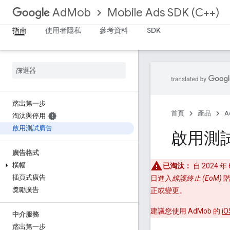
Mobile Ads SDK (C++)
AdMob
指南
使用者隱私
參考資料
SDK
踏出第一步
首頁
產品
A
淘汰與停用
啟用測試廣告
啟用測
廣告格式
橫幅
已淘汰：
自 2024 年 
插頁式廣告
日進入
維護終止 (EoM)
階
獎勵廣告
正或變更。
建議您使用 AdMob 的
iO
中介服務
踏出第一步