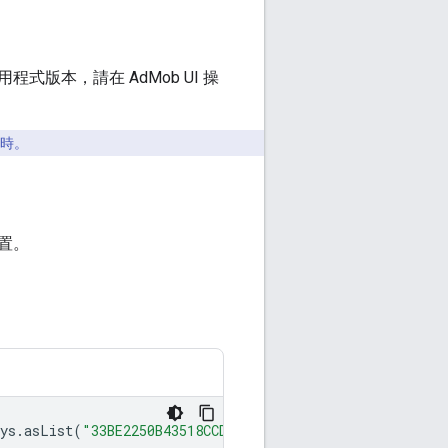
版本，請在 AdMob UI 操
小時。
置。
ys
.
asList
(
"33BE2250B43518CCDA7DE426D04EE231"
))