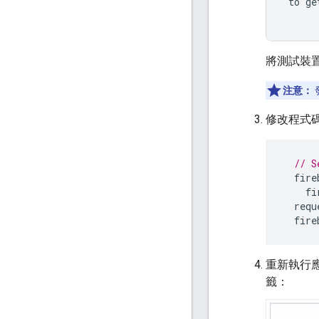
to
ge
將測試裝置
注意：
修改程式
// S
fire
fi
requ
fire
重新執行應
籤：