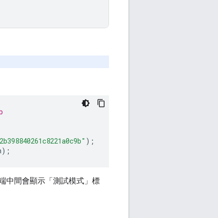
b
2b398840261c8221a0c9b"
);
n
);
在頂端中間會顯示「測試模式」
標