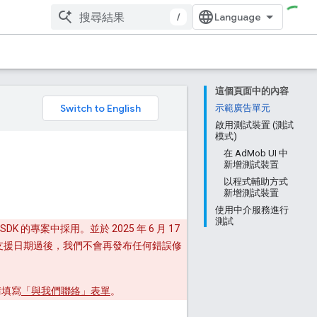
/
這個頁面中的內容
。
示範廣告單元
啟用測試裝置 (測試
模式)
在 AdMob UI 中
新增測試裝置
以程式輔助方式
新增測試裝置
使用中介服務進行
測試
K 的專案中採用。並於 2025 年 6 月 17
止支援日期過後，我們不會再發布任何錯誤修
，請填寫
「與我們聯絡」表單
。