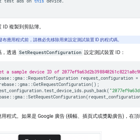
t
test
ads
on
this
device
.
"
 ID 複製到剪貼簿。
發布應用程式前，請務必先移除用來設定測試裝置 ID 的程式碼。
碼，透過
SetRequestConfiguration
設定測試裝置 ID：
et a sample device ID of 2077ef9a63d2b398840261c8221a0c9
base
::
gma
::
RequestConfiguration
request_configuration
=
rebase
::
gma
::
GetRequestConfiguration
();
est_configuration
.
test_device_ids
.
push_back
(
"2077ef9a63d
base
::
gma
::
SetRequestConfiguration
(
request_configuratio
用程式。如果是 Google 廣告 (橫幅、插頁式或獎勵廣告)，