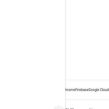
互動交流
Google Developer Program
Google Developer Groups
Google Developer Experts
Accelerators
Google Cloud & NVIDIA
Android
Chrome
Firebase
Google Cloud