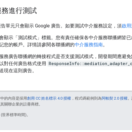
服務進行測試
示範廣告單元只會顯示 Google 廣告。如要測試中介服務設定，須
啟用
會顯示「測試模式」
標籤。您有責任確保各中介服務聯播網皆已
記您的帳戶。詳情請參閱各聯播網的
中介服務指南
。
服務廣告聯播網的轉接程式是否支援測試模式，開發期間應避免
以對任何廣告格式使用
ResponseInfo::mediation_adapter_
送現在這則廣告。
面中的內容是採用
創用 CC 姓名標示 4.0 授權
，程式碼範例則為
阿帕契 2.0 授權
。
e 和/或其關聯企業的註冊商標。
8 (世界標準時間)。