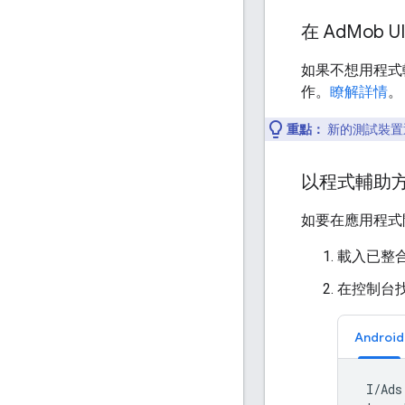
在 Ad
Mob 
如果不想用程式
作。
瞭解詳情
。
重點：
新的測試裝置通
以程式輔助
如要在應用程式
載入已整
在控制台
Android
I
/
Ads