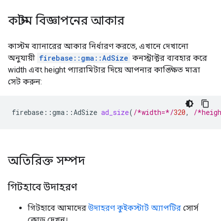
কাস্টম বিজ্ঞাপনের আকার
কাস্টম ব্যানারের আকার নির্ধারণ করতে, এখানে দেখানো
অনুযায়ী
firebase::gma::AdSize
কনস্ট্রাক্টর ব্যবহার করে
width এবং height প্যারামিটার দিয়ে আপনার কাঙ্ক্ষিত মাত্রা
সেট করুন:
firebase
::
gma
::
AdSize
ad_size
(
/*width=*/
320
,
/*heig
অতিরিক্ত সম্পদ
গিটহাবে উদাহরণ
গিটহাবে আমাদের
উদাহরণ কুইকস্টার্ট অ্যাপটির
সোর্স
কোড দেখুন।