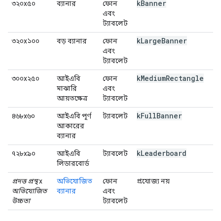
k
Banner
৩২০x৫০
ব্যানার
ফোন
এবং
ট্যাবলেট
k
Large
Banner
৩২০x১০০
বড় ব্যানার
ফোন
এবং
ট্যাবলেট
k
Medium
Rectangle
৩০০x২৫০
আইএবি
ফোন
মাঝারি
এবং
আয়তক্ষেত্র
ট্যাবলেট
k
Full
Banner
৪৬৮x৬০
আইএবি পূর্ণ
ট্যাবলেট
আকারের
ব্যানার
k
Leaderboard
৭২৮x৯০
আইএবি
ট্যাবলেট
লিডারবোর্ড
প্রদত্ত প্রস্থ
x
অভিযোজিত
ফোন
প্রযোজ্য নয়
অভিযোজিত
ব্যানার
এবং
উচ্চতা
ট্যাবলেট