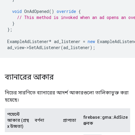
void
OnAdOpened
()
override
{
// This method is invoked when an ad opens an ov
}
};
ExampleAdListener
*
ad_listener
=
new
ExampleAdListen
ad_view
->
SetAdListener
(
ad_listener
);
ব্যানারের আকার
নিচের সারণিতে ব্যানারের আদর্শ আকারগুলো তালিকাভুক্ত করা
হয়েছে।
পয়েন্টে
firebase::gma::AdSize
আকার (প্রস্থ
বর্ণনা
প্রাপ্যতা
ধ্রুবক
x উচ্চতা)