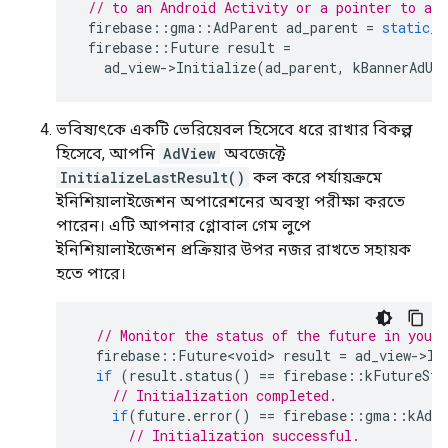
// to an Android Activity or a pointer to an
firebase
::
gma
::
AdParent
ad_parent
=
static_c
firebase
::
Future
result
=
ad_view
->
Initialize
(
ad_parent
,
kBannerAdUn
ভবিষ্যৎকে একটি ভেরিয়েবল হিসেবে ধরে রাখার বিকল্প
হিসেবে, আপনি
AdView
অবজেক্টে
InitializeLastResult()
কল করে পর্যায়ক্রমে
ইনিশিয়ালাইজেশন অপারেশনের অবস্থা পরীক্ষা করতে
পারেন। এটি আপনার গ্লোবাল গেম লুপে
ইনিশিয়ালাইজেশন প্রক্রিয়ার উপর নজর রাখতে সহায়ক
হতে পারে।
// Monitor the status of the future in your
firebase
::
Future<void>
result
=
ad_view
-
>
In
if
(
result
.
status
()
==
firebase
::
kFutureSta
// Initialization completed.
if
(
future
.
error
()
==
firebase
::
gma
::
kAdEr
// Initialization successful.