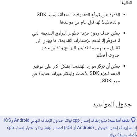
التالية:
القدرة على توقّع التعديلات المتعلّقة بحِزم SDK
والتخطيط لها قبل عام من موعدها
يمكن حذف رموز حزمة تطوير البرامج القديمة التي
لا تتوفّر إلا لدعم الإصدارات القديمة، ما يؤدي إلى
تقليل حجم حزمة تطوير البرامج وتقليل خطر
حدوث أخطاء.
يمكن أن تركّز موارد الهندسة بشكل أكبر على توفير
الدعم لحِزم SDK الأحدث وابتكار ميزات جديدة في
حِزم SDK.
جدول المواعيد
نقطة أساسية:
يتّبع إيقاف إصدار cpp نهائيًا جداول الإيقاف النهائي
Android
و
iOS
.
إذا تم إيقاف إحدى التبعيتَين (Android أو iOS) لإصدار cpp، يمكن اعتبار إصدار cpp
بأكمله متوقفًا نهائيًا.