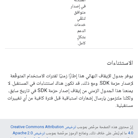
في إصدار
متوافق
لتلقّي
خدمات
الدعم
بشكلٍ
كامل.
الاستثناءات
يوفر جدول الإيقاف النهائي هذا إطارًا زمنيًا لفترات الاستخدام المتوقّعة
لإصدار حزمة SDK. ومع ذلك، قد تكون هناك استثناءات في المستقبل. لا
يمنعنا هذا الجدول الزمني من إيقاف إصدار حزمة SDK في تاريخ سابق،
ولكنّنا ملتزمون بإرسال إشعارات استباقية قبل فترة كافية من أي تغييرات
مستقبلية.
إنّ محتوى هذه الصفحة مرخّص بموجب
ترخيص Creative Commons Attribution
4.0‏
ما لم يُنصّ على خلاف ذلك، ونماذج الرموز مرخّصة بموجب
ترخيص Apache 2.0‏
.