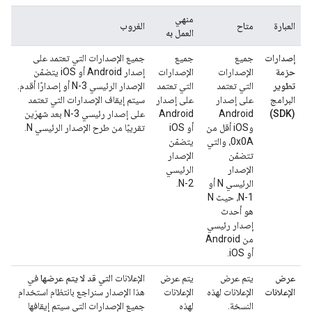
منهي
العبارة
متاح
الغروب
العمل به
إصدارات
جميع
جميع
جميع الإصدارات التي تعتمد على
حزمة
الإصدارات
الإصدارات
إصدار Android أو iOS يتضمّن
تطوير
التي تعتمد
التي تعتمد
الإصدار الرئيسي N-3 أو إصدارًا أقدم.
البرامج
على إصدار
على إصدار
سيتم إيقاف الإصدارات التي تعتمد
(SDK)
Android
Android
على إصدار رئيسي N-3 بعد شهرَين
وiOS أقل من
أو iOS
تقريبًا من طرح الإصدار الرئيسي N.
0x0A، والتي
يتضمّن
تتضمّن
الإصدار
الإصدار
الرئيسي
الرئيسي N أو
N-2.
N-1، حيث N
هو أحدث
إصدار رئيسي
من Android
أو iOS.
عرض
يتم عرض
يتم عرض
الإعلانات
التي قد لا يتم عرضها
في
الإعلانات
الإعلانات لهذه
الإعلانات
هذا الإصدار سنراجع بانتظام استخدام
النسخة.
لهذه
جميع الإصدارات التي سيتم إيقافها