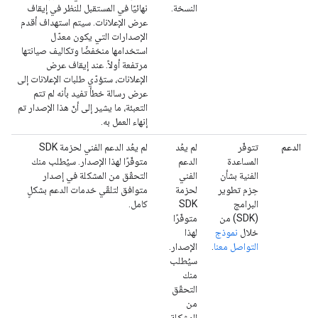
النسخة.
نهائيًا في المستقبل للنظر في إيقاف
عرض الإعلانات. سيتم استهداف أقدم
الإصدارات التي يكون معدّل
استخدامها منخفضًا وتكاليف صيانتها
مرتفعة أولاً. عند إيقاف عرض
الإعلانات، ستؤدّي طلبات الإعلانات إلى
عرض رسالة خطأ تفيد بأنه لم تتم
التعبئة، ما يشير إلى أنّ هذا الإصدار تم
إنهاء العمل به.
الدعم
تتوفّر
لم يعُد
لم يعُد الدعم الفني لحزمة SDK
المساعدة
الدعم
متوفّرًا لهذا الإصدار. سيُطلب منك
الفنية بشأن
الفني
التحقّق من المشكلة في إصدار
حِزم تطوير
لحزمة
متوافق لتلقّي خدمات الدعم بشكلٍ
البرامج
SDK
كامل.
(SDK) من
متوفّرًا
خلال
نموذج
لهذا
التواصل معنا
.
الإصدار.
سيُطلب
منك
التحقّق
من
المشكلة