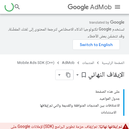
AdMob
تستخدم Google تكنولوجيا الذكاء الاصطناعي لترجمة المحتوى إلى لغتك المفضّلة،
وقد تتضمّن بعض الأخطاء.
الصفحة الرئيسية
المنتجات
AdMob
Mobile Ads SDK (C++)
الإيقاف النهائي
bookmark_border
على هذه الصفحة
جدول المواعيد
الاختلافات بين المنتجات المتوافقة والقديمة والتي تم إيقافها
الاستثناءات
تم إيقافها نهائيًا:
تم
إيقاف
حزمة تطوير البرامج (SDK) لإعلانات Google على