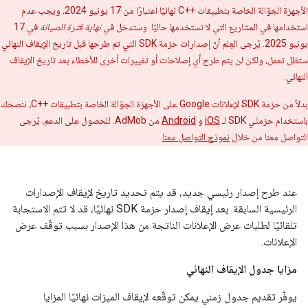
الأجهزة الجوّالة الخاصة بتطبيقات ++C نهائيًا اعتبارًا من 17 يونيو 2024، ويجب عدم
استخدامها في المشاريع التي لا تستخدمها حاليًا. وستدخل في
نهاية فترة الصيانة
في 17
يونيو 2025. يُرجى العِلم أنّ إصدارات حزمة SDK التي تم طرحها قبل تاريخ الإيقاف النهائي
ستظل تعمل، ولكن لن يتم طرح أي إصلاحات أو تغييرات أخرى للأخطاء بعد تاريخ الإيقاف
النهائي.
بدلاً من حزمة SDK لإعلانات Google على الأجهزة الجوّالة الخاصة بتطبيقات ++C، ننصحك
باستخدام حزمتَي SDK لـ
iOS
و
Android
من AdMob. للحصول على الدعم، يُرجى
التواصل معنا من خلال
نموذج التواصل معنا
.
عند طرح إصدار رئيسي جديد، قد يتم تحديد تاريخ لإيقاف الإصدارات
الرئيسية السابقة. بعد إيقاف إصدار حزمة SDK نهائيًا، قد لا تتم الاستجابة
تلقائيًا لطلبات عرض الإعلانات الناتجة من هذا الإصدار بسبب توقّف عرض
الإعلانات.
مزايا جدول الإيقاف النهائي
يوفّر تقديم جدول زمني يمكن توقّعه لإيقاف الميزات نهائيًا المزايا