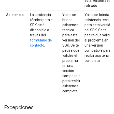
esta versión se ha
retirado.
Asistencia
La asistencia
Ya no se
Ya no se brinda
técnica para el
brinda
asistencia técnica
SDK está
asistencia
para esta versión
disponible a
técnica
del SDK. Se te
través del
para esta
pedirá que valides
formulario de
versión del
el problema en
contacto
.
SDK. Se te
una versión
pedirá que
compatible para
valides el
recibir asistencia
problema
completa.
en una
versión
compatible
para recibir
asistencia
completa.
Excepciones