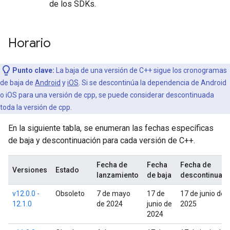
de los SDKs.
Horario
Punto clave:
La baja de una versión de C++ sigue los cronogramas
de baja de
Android
y
iOS
. Si se descontinúa la dependencia de Android
o iOS para una versión de cpp, se puede considerar descontinuada
toda la versión de cpp.
En la siguiente tabla, se enumeran las fechas específicas
de baja y descontinuación para cada versión de C++.
Fecha de
Fecha
Fecha de
Versiones
Estado
lanzamiento
de baja
descontinuaci
v12.0.0 -
Obsoleto
7 de mayo
17 de
17 de junio de
12.1.0
de 2024
junio de
2025
2024