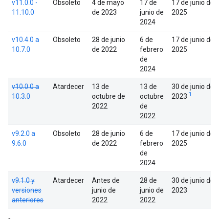
v11.0.0 -
Obsoleto
4 de mayo
17 de
17 de junio de
11.10.0
de 2023
junio de
2025
2024
v10.4.0 a
Obsoleto
28 de junio
6 de
17 de junio de
10.7.0
de 2022
febrero
2025
de
2024
v10.0.0 a
Atardecer
13 de
13 de
30 de junio de
1
10.3.0
octubre de
octubre
2023
2022
de
2022
v9.2.0 a
Obsoleto
28 de junio
6 de
17 de junio de
9.6.0
de 2022
febrero
2025
de
2024
v9.1.0 y
Atardecer
Antes de
28 de
30 de junio de
versiones
junio de
junio de
2023
anteriores
2022
2022