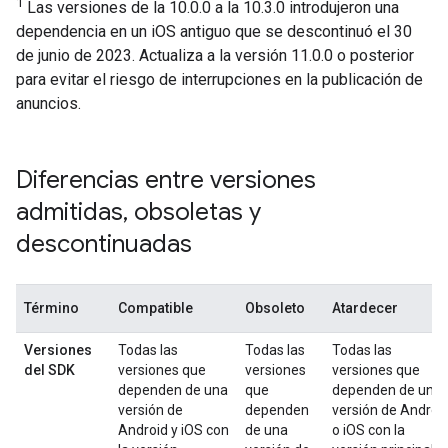
1
Las versiones de la 10.0.0 a la 10.3.0 introdujeron una
dependencia en un iOS antiguo que se descontinuó el 30
de junio de 2023. Actualiza a la versión 11.0.0 o posterior
para evitar el riesgo de interrupciones en la publicación de
anuncios.
Diferencias entre versiones
admitidas
,
obsoletas y
descontinuadas
Término
Compatible
Obsoleto
Atardecer
Versiones
Todas las
Todas las
Todas las
del SDK
versiones que
versiones
versiones que
dependen de una
que
dependen de una
versión de
dependen
versión de Androi
Android y iOS con
de una
o iOS con la