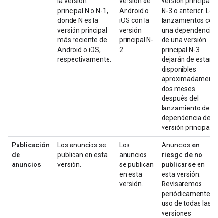
la versión
versión de
versión principal
principal N o N-1,
Android o
N-3 o anterior. Los
donde N es la
iOS con la
lanzamientos con
versión principal
versión
una dependencia
más reciente de
principal N-
de una versión
Android o iOS,
2.
principal N-3
respectivamente.
dejarán de estar
disponibles
aproximadament
dos meses
después del
lanzamiento de la
dependencia de la
versión principal N
Publicación
Los anuncios se
Los
Anuncios
en
de
publican en esta
anuncios
riesgo de no
anuncios
versión.
se publican
publicarse
en
en esta
esta versión.
versión.
Revisaremos
periódicamente el
uso de todas las
versiones