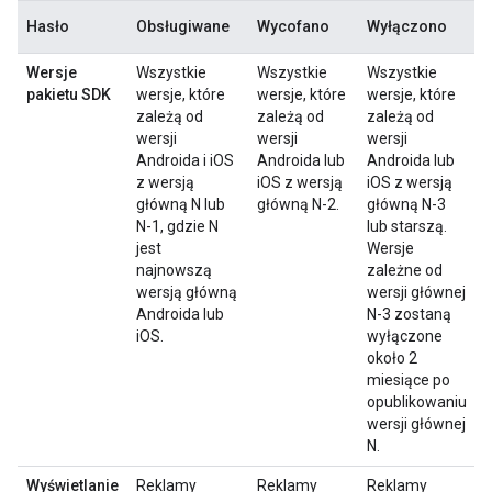
Hasło
Obsługiwane
Wycofano
Wyłączono
Wersje
Wszystkie
Wszystkie
Wszystkie
pakietu SDK
wersje, które
wersje, które
wersje, które
zależą od
zależą od
zależą od
wersji
wersji
wersji
Androida i iOS
Androida lub
Androida lub
z wersją
iOS z wersją
iOS z wersją
główną N lub
główną N-2.
główną N-3
N-1, gdzie N
lub starszą.
jest
Wersje
najnowszą
zależne od
wersją główną
wersji głównej
Androida lub
N-3 zostaną
iOS.
wyłączone
około 2
miesiące po
opublikowaniu
wersji głównej
N.
Wyświetlanie
Reklamy
Reklamy
Reklamy