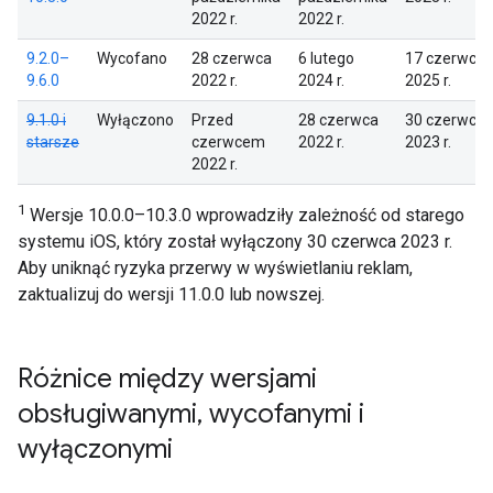
2022 r.
2022 r.
9.2.0–
Wycofano
28 czerwca
6 lutego
17 czerwca
9.6.0
2022 r.
2024 r.
2025 r.
9.1.0 i
Wyłączono
Przed
28 czerwca
30 czerwca
starsze
czerwcem
2022 r.
2023 r.
2022 r.
1
Wersje 10.0.0–10.3.0 wprowadziły zależność od starego
systemu iOS, który został wyłączony 30 czerwca 2023 r.
Aby uniknąć ryzyka przerwy w wyświetlaniu reklam,
zaktualizuj do wersji 11.0.0 lub nowszej.
Różnice między wersjami
obsługiwanymi
,
wycofanymi i
wyłączonymi