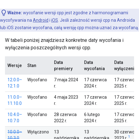
Ważne:
wycofanie wersji cpp jest zgodne z harmonogramami
wycofywania na
Android
i
iOS
. Jeśli zależność wersji cpp na Androida
lub iOS zostanie wycofana, całą wersję cpp można uznać za wycofaną.
W tabeli poniżej znajdziesz konkretne daty wycofania i
wyłączenia poszczególnych wersji cpp.
Data
Data
Data
Wersje
Stan
premiery
wycofania
wyłączenia
12.0.0–
Wycofano
7 maja 2024
17 czerwca
17 czerwca
12.1.0
r.
2024 r.
2025 r.
11.0.0–
Wycofano
4 maja 2023
17 czerwca
17 czerwca
11.10.0
r.
2024 r.
2025 r.
10.4.0–
Wycofano
28 czerwca
6 lutego
17 czerwca
10.7.0
2022 r.
2024 r.
2025 r.
10.0.0–
Wyłączono
13
13
30 czerwca
1
10.3.0
października
października
2023 r.