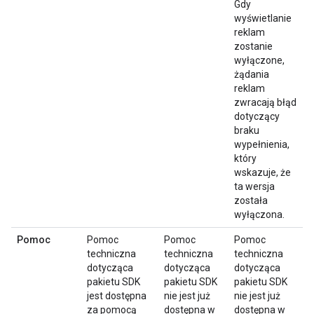
Gdy
wyświetlanie
reklam
zostanie
wyłączone,
żądania
reklam
zwracają błąd
dotyczący
braku
wypełnienia,
który
wskazuje, że
ta wersja
została
wyłączona.
Pomoc
Pomoc
Pomoc
Pomoc
techniczna
techniczna
techniczna
dotycząca
dotycząca
dotycząca
pakietu SDK
pakietu SDK
pakietu SDK
jest dostępna
nie jest już
nie jest już
za pomocą
dostępna w
dostępna w