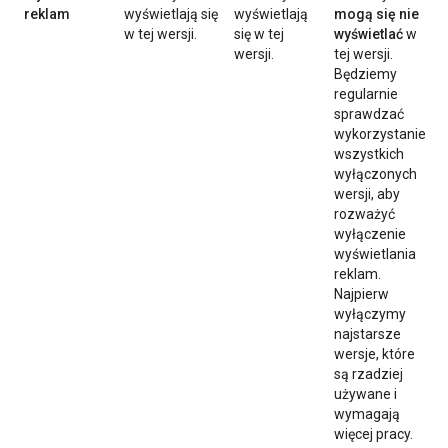
reklam
wyświetlają się
wyświetlają
mogą się nie
w tej wersji.
się w tej
wyświetlać
w
wersji.
tej wersji.
Będziemy
regularnie
sprawdzać
wykorzystanie
wszystkich
wyłączonych
wersji, aby
rozważyć
wyłączenie
wyświetlania
reklam.
Najpierw
wyłączymy
najstarsze
wersje, które
są rzadziej
używane i
wymagają
więcej pracy.