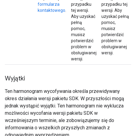
formularza
przypadku
przypadku tej
kontaktowego
.
tej wersji.
wersji. Aby
Aby uzyskać
uzyskać pełną
pełną
pomoc,
pomoc,
musisz
musisz
potwierdzić
potwierdzić
problem w
problem w
obsługiwanej
obsługiwanej
wersji.
wersji.
Wyjątki
Ten harmonogram wycofywania określa przewidywany
okres działania wersji pakietu SDK. W przyszłości mogą
jednak wystąpić wyjątki. Ten harmonogram nie wyklucza
możliwości wycofania wersji pakietu SDK w
wcześniejszym terminie, ale zobowiązujemy się do
informowania o wszelkich przyszłych zmianach z
odpowiednim wyprzedzeniem.