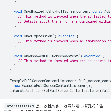
}
void
OnAdFailedToShowFullScreenContent
(
const
AdE
// This method is invoked when the ad failed t
// Details about the error are contained withi
}
void
OnAdImpression
()
override
{
// This method is invoked when an impression i
}
void
OnAdShowedFullScreenContent
()
override
{
// This method is invoked when the ad showed i
}
};
ExampleFullScreenContentListener
*
full_screen_cont
new
ExampleFullScreenContentListener
();
interstitial_ad
->
SetFullScreenContentListener
(
full
InterstitialAd
是一次性对象。这意味着，插页式广告