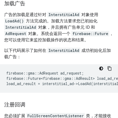
加载广告
广告的加载是通过针对
InterstitialAd
对象使用
LoadAd()
方法完成的。加载方法要求您已初始化
InterstitialAd
对象，并且拥有广告单元 ID 和
AdRequest
对象。系统会返回一个
firebase::Future
，
您可以使用它来监控加载操作的状态和结果。
以下代码展示了如何在
InterstitialAd
成功初始化后加
载广告：
firebase
::
gma
::
AdRequest
ad_request
;
firebase
::
Future<firebase
::
gma
::
AdResult
>
load_ad_re
load_ad_result
=
interstitial_ad
-
>
LoadAd
(
interstitia
注册回调
您必须扩展
FullScreenContentListener
类，才能接收