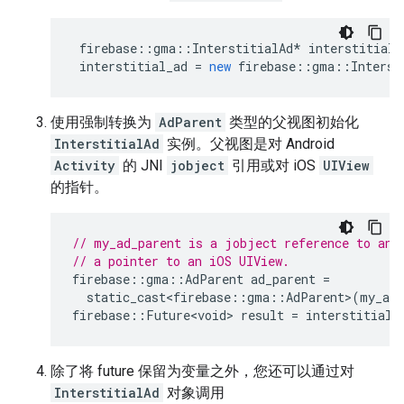
firebase
::
gma
::
InterstitialAd
*
interstitial_
interstitial_ad
=
new
firebase
::
gma
::
Interst
使用强制转换为
AdParent
类型的父视图初始化
InterstitialAd
实例。父视图是对 Android
Activity
的 JNI
jobject
引用或对 iOS
UIView
的指针。
// my_ad_parent is a jobject reference to an 
// a pointer to an iOS UIView.
firebase
::
gma
::
AdParent
ad_parent
=
static_cast<firebase
::
gma
::
AdParent
>
(
my_ad_
firebase
::
Future<void>
result
=
interstitial_
除了将 future 保留为变量之外，您还可以通过对
InterstitialAd
对象调用