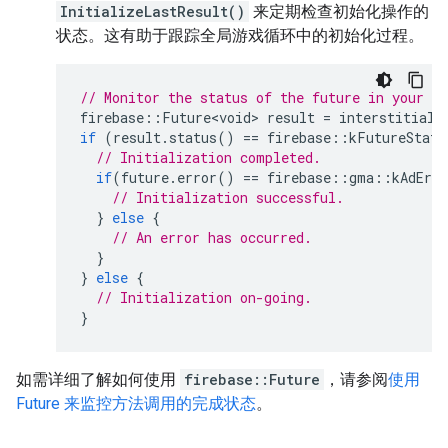
InitializeLastResult()
来定期检查初始化操作的
状态。这有助于跟踪全局游戏循环中的初始化过程。
// Monitor the status of the future in your g
firebase
::
Future<void>
result
=
interstitial_
if
(
result
.
status
()
==
firebase
::
kFutureStatu
// Initialization completed.
if
(
future
.
error
()
==
firebase
::
gma
::
kAdErro
// Initialization successful.
}
else
{
// An error has occurred.
}
}
else
{
// Initialization on-going.
}
如需详细了解如何使用
firebase::Future
，请参阅
使用
Future 来监控方法调用的完成状态
。