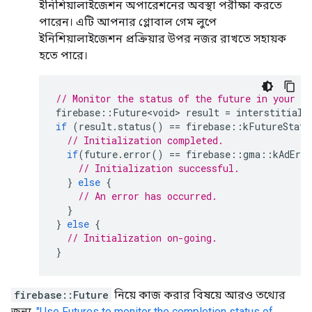
ইনিশিয়ালাইজেশন অপারেশনের অবস্থা পরীক্ষা করতে
পারেন। এটি আপনার গ্লোবাল গেম লুপে
ইনিশিয়ালাইজেশন প্রক্রিয়ার উপর নজর রাখতে সহায়ক
হতে পারে।
// Monitor the status of the future in your g
firebase
::
Future<void>
result
=
interstitial_
if
(
result
.
status
()
==
firebase
::
kFutureStatu
// Initialization completed.
if
(
future
.
error
()
==
firebase
::
gma
::
kAdErro
// Initialization successful.
}
else
{
// An error has occurred.
}
}
else
{
// Initialization on-going.
}
firebase::Future
নিয়ে কাজ করার বিষয়ে আরও তথ্যের
জন্য,
"Use Futures to monitor the completion status of