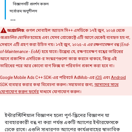
বিজ্ঞাপনটি প্রদর্শন করুন
সর্বোত্তম অনুশীলন
অপ্রচলিত:
গুগল মোবাইল অ্যাডস সি++ এসডিকে ১৭ই জুন, ২০২৪ থেকে
অপ্রচলিত ঘোষিত
হয়েছে এবং যেসব প্রোজেক্টে এটি আগে থেকেই ব্যবহৃত হয় না,
সেখানে এটি গ্রহণ করা উচিত নয়। ১৭ই জুন, ২০২৫-এ
এর রক্ষণাবেক্ষণ বন্ধ (End-
of-Maintenance - EoM)
হয়ে যাবে। উল্লেখ্য যে, রক্ষণাবেক্ষণ বন্ধের তারিখের
আগে প্রকাশিত এসডিকে-র সংস্করণগুলো কাজ করতে থাকবে, কিন্তু এই
তারিখের পরে আর কোনো বাগ ফিক্স বা পরিবর্তন প্রকাশ করা হবে না।
Google Mobile Ads C++ SDK-এর পরিবর্তে AdMob-এর
iOS
এবং
Android
SDK ব্যবহার করার কথা বিবেচনা করুন। সহায়তার জন্য,
আমাদের সাথে
যোগাযোগ করুন ফর্মের
মাধ্যমে যোগাযোগ করুন।
ইন্টারস্টিশিয়াল বিজ্ঞাপন হলো পূর্ণ-স্ক্রিনের বিজ্ঞাপন যা
ব্যবহারকারী বন্ধ না করা পর্যন্ত একটি অ্যাপের ইন্টারফেসকে
ঢেকে রাখে। এগুলি সাধারণত অ্যাপের কার্যপ্রবাহের স্বাভাবিক