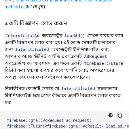
method calls"
দেখুন।
একটি বিজ্ঞাপন লোড করুন
InterstitialAd
অবজেক্টের
LoadAd()
মেথড ব্যবহার করে
একটি বিজ্ঞাপন লোড করা হয়। এই লোড মেথডটি চালানোর
জন্য
InterstitialAd
অবজেক্টটি ইনিশিয়ালাইজ করা,
আপনার অ্যাড ইউনিট আইডি এবং একটি
AdRequest
অবজেক্ট থাকা আবশ্যক। এর ফলে একটি
firebase::Future
রিটার্ন করা হয়, যা ব্যবহার করে আপনি লোড অপারেশনের
অবস্থা এবং ফলাফল পর্যবেক্ষণ করতে পারেন।
নিম্নলিখিত কোডটি দেখায় যে
InterstitialAd
সফলভাবে
ইনিশিয়ালাইজ হয়ে গেলে কীভাবে একটি বিজ্ঞাপন লোড করতে
হয়:
firebase
::
gma
::
AdRequest
ad_request
;
firebase
::
Future<firebase
::
gma
::
AdResult
>
load_ad_re