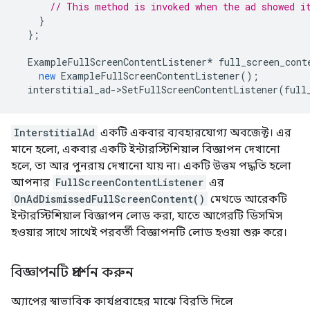
// This method is invoked when the ad showed i
}
};
ExampleFullScreenContentListener
*
full_screen_cont
new
ExampleFullScreenContentListener
();
interstitial_ad
->
SetFullScreenContentListener
(
full
InterstitialAd
একটি একবার ব্যবহারযোগ্য অবজেক্ট। এর
মানে হলো, একবার একটি ইন্টারস্টিশিয়াল বিজ্ঞাপন দেখানো
হলে, তা আর পুনরায় দেখানো যায় না। একটি উত্তম পদ্ধতি হলো
আপনার
FullScreenContentListener
এর
OnAdDismissedFullScreenContent()
মেথডে আরেকটি
ইন্টারস্টিশিয়াল বিজ্ঞাপন লোড করা, যাতে আগেরটি ডিসমিস
হওয়ার সাথে সাথেই পরবর্তী বিজ্ঞাপনটি লোড হওয়া শুরু করে।
বিজ্ঞাপনটি প্রদর্শন করুন
অ্যাপের স্বাভাবিক কার্যপ্রবাহের মাঝে বিরতি দিলে