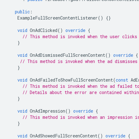
public
:
ExampleFullScreenContentListener
()
{}
void
OnAdClicked
()
override
{
// This method is invoked when the user clicks
}
void
OnAdDismissedFullScreenContent
()
override
{
// This method is invoked when the ad dismisses
}
void
OnAdFailedToShowFullScreenContent
(
const
AdE
// This method is invoked when the ad failed t
// Details about the error are contained withi
}
void
OnAdImpression
()
override
{
// This method is invoked when an impression i
}
void
OnAdShowedFullScreenContent
()
override
{