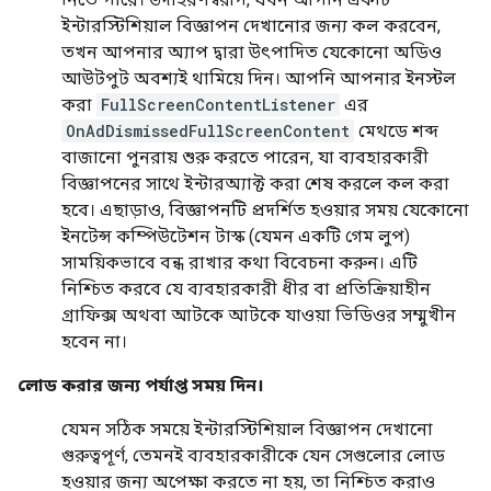
ইন্টারস্টিশিয়াল বিজ্ঞাপন দেখানোর জন্য কল করবেন,
তখন আপনার অ্যাপ দ্বারা উৎপাদিত যেকোনো অডিও
আউটপুট অবশ্যই থামিয়ে দিন। আপনি আপনার ইনস্টল
করা
FullScreenContentListener
এর
OnAdDismissedFullScreenContent
মেথডে শব্দ
বাজানো পুনরায় শুরু করতে পারেন, যা ব্যবহারকারী
বিজ্ঞাপনের সাথে ইন্টারঅ্যাক্ট করা শেষ করলে কল করা
হবে। এছাড়াও, বিজ্ঞাপনটি প্রদর্শিত হওয়ার সময় যেকোনো
ইনটেন্স কম্পিউটেশন টাস্ক (যেমন একটি গেম লুপ)
সাময়িকভাবে বন্ধ রাখার কথা বিবেচনা করুন। এটি
নিশ্চিত করবে যে ব্যবহারকারী ধীর বা প্রতিক্রিয়াহীন
গ্রাফিক্স অথবা আটকে আটকে যাওয়া ভিডিওর সম্মুখীন
হবেন না।
লোড করার জন্য পর্যাপ্ত সময় দিন।
যেমন সঠিক সময়ে ইন্টারস্টিশিয়াল বিজ্ঞাপন দেখানো
গুরুত্বপূর্ণ, তেমনই ব্যবহারকারীকে যেন সেগুলোর লোড
হওয়ার জন্য অপেক্ষা করতে না হয়, তা নিশ্চিত করাও