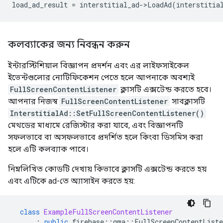
load_ad_result
=
interstitial_ad
-
>
LoadAd
(
interstitia
কলব্যাকের জন্য নিবন্ধন করুন
ইন্টারস্টিশিয়াল বিজ্ঞাপন প্রদর্শন এবং এর লাইফসাইকেল
ইভেন্টগুলোর নোটিফিকেশন পেতে হলে আপনাকে অবশ্যই
FullScreenContentListener
ক্লাসটি এক্সটেন্ড করতে হবে।
আপনার নিজস্ব
FullScreenContentListener
সাবক্লাসটি
InterstitialAd::SetFullScreenContentListener()
মেথডের মাধ্যমে রেজিস্টার করা যাবে, এবং বিজ্ঞাপনটি
সফলভাবে বা অসফলভাবে প্রদর্শিত হলে কিংবা ডিসমিস করা
হলে এটি কলব্যাক পাবে।
নিম্নলিখিত কোডটি দেখায় কিভাবে ক্লাসটি এক্সটেন্ড করতে হয়
এবং এটিকে ad-তে অ্যাসাইন করতে হয়:
class
ExampleFullScreenContentListener
:
public
firebase
::
gma
::
FullScreenContentListe