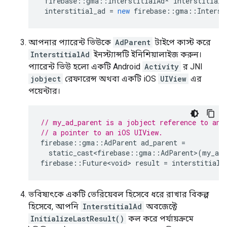
firebase
::
gma
::
InterstitialAd
*
interstitial_
interstitial_ad
=
new
firebase
::
gma
::
Interst
আপনার প্যারেন্ট ভিউকে
AdParent
টাইপে কাস্ট করে
InterstitialAd
ইনস্ট্যান্সটি ইনিশিয়ালাইজ করুন।
প্যারেন্ট ভিউ হলো একটি Android
Activity
র JNI
jobject
রেফারেন্স অথবা একটি iOS
UIView
এর
পয়েন্টার।
// my_ad_parent is a jobject reference to an 
// a pointer to an iOS UIView.
firebase
::
gma
::
AdParent
ad_parent
=
static_cast<firebase
::
gma
::
AdParent
>
(
my_ad_
firebase
::
Future<void>
result
=
interstitial_
ভবিষ্যৎকে একটি ভেরিয়েবল হিসেবে ধরে রাখার বিকল্প
হিসেবে, আপনি
InterstitialAd
অবজেক্টে
InitializeLastResult()
কল করে পর্যায়ক্রমে