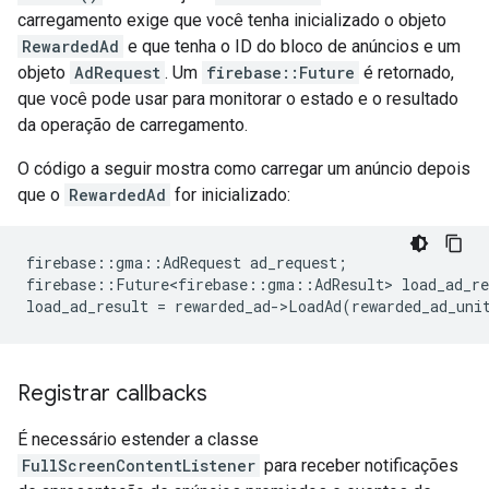
carregamento exige que você tenha inicializado o objeto
RewardedAd
e que tenha o ID do bloco de anúncios e um
objeto
AdRequest
. Um
firebase::Future
é retornado,
que você pode usar para monitorar o estado e o resultado
da operação de carregamento.
O código a seguir mostra como carregar um anúncio depois
que o
RewardedAd
for inicializado:
firebase
::
gma
::
AdRequest
ad_request
;
firebase
::
Future<firebase
::
gma
::
AdResult
>
load_ad_re
load_ad_result
=
rewarded_ad
-
>
LoadAd
(
rewarded_ad_uni
Registrar callbacks
É necessário estender a classe
FullScreenContentListener
para receber notificações