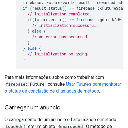
firebase
::
Future<void>
result
=
rewarded_ad
-
>
if
(
result
.
status
()
==
firebase
::
kFutureStatu
// Initialization completed.
if
(
future
.
error
()
==
firebase
::
gma
::
kAdErro
// Initialization successful.
}
else
{
// An error has occurred.
}
}
else
{
// Initialization on-going.
}
Para mais informações sobre como trabalhar com
firebase::Future
, consulte
Usar Futures para monitorar
o status de conclusão de chamadas de método
.
Carregar um anúncio
O carregamento de um anúncio é feito usando o método
LoadAd()
em um objeto
RewardedAd
. O método de