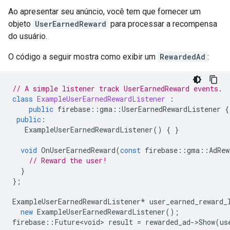
Ao apresentar seu anúncio, você tem que fornecer um
objeto
UserEarnedReward
para processar a recompensa
do usuário.
O código a seguir mostra como exibir um
RewardedAd
:
// A simple listener track UserEarnedReward events.
class
ExampleUserEarnedRewardListener
:
public
firebase
::
gma
::
UserEarnedRewardListener
{
public
:
ExampleUserEarnedRewardListener
()
{
}
void
OnUserEarnedReward
(
const
firebase
::
gma
::
AdRew
// Reward the user!
}
};
ExampleUserEarnedRewardListener
*
user_earned_reward_
new
ExampleUserEarnedRewardListener
();
firebase
::
Future<void>
result
=
rewarded_ad
-
>
Show
(
us