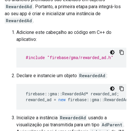
RewardedAd
. Portanto, a primeira etapa para integrá-los
ao seu app é criar e inicializar uma instância de
RewardedAd
.
Adicione este cabeçalho ao código em C++ do
aplicativo:
#include
"firebase/gma/rewarded_ad.h"
Declare e instancie um objeto
RewardedAd
:
firebase
::
gma
::
RewardedAd
*
rewarded_ad
;
rewarded_ad
=
new
firebase
::
gma
::
RewardedAd
(
Inicialize a instância
RewardedAd
usando a
visualização pai transmitida para um tipo
AdParent
.