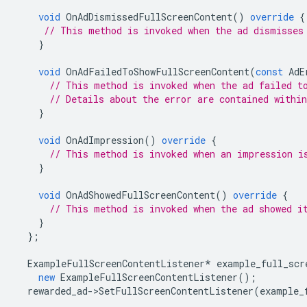
void
OnAdDismissedFullScreenContent
()
override
{
// This method is invoked when the ad dismisses
}
void
OnAdFailedToShowFullScreenContent
(
const
AdE
// This method is invoked when the ad failed t
// Details about the error are contained withi
}
void
OnAdImpression
()
override
{
// This method is invoked when an impression i
}
void
OnAdShowedFullScreenContent
()
override
{
// This method is invoked when the ad showed i
}
};
ExampleFullScreenContentListener
*
example_full_scr
new
ExampleFullScreenContentListener
();
rewarded_ad
->
SetFullScreenContentListener
(
example_