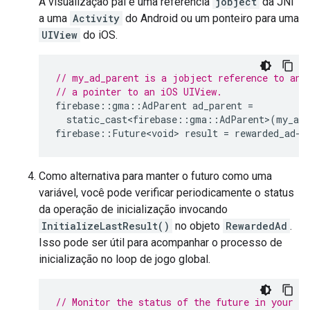
A visualização pai é uma referência
jobject
da JNI
a uma
Activity
do Android ou um ponteiro para uma
UIView
do iOS.
// my_ad_parent is a jobject reference to an 
// a pointer to an iOS UIView.
firebase
::
gma
::
AdParent
ad_parent
=
static_cast<firebase
::
gma
::
AdParent
>
(
my_ad_
firebase
::
Future<void>
result
=
rewarded_ad
-
>
Como alternativa para manter o futuro como uma
variável, você pode verificar periodicamente o status
da operação de inicialização invocando
InitializeLastResult()
no objeto
RewardedAd
.
Isso pode ser útil para acompanhar o processo de
inicialização no loop de jogo global.
// Monitor the status of the future in your g