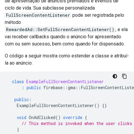
de apresentação de anúncios premiados e eventos de
ciclo de vida. Sua subclasse personalizada
FullScreenContentListener
pode ser registrada pelo
método
RewardedAd::SetFullScreenContentListener()
, e ela
vai receber callbacks quando o anúncio for apresentado
com ou sem sucesso, bem como quando for dispensado.
O código a seguir mostra como estender a classe e atribuí-
la ao anúncio:
class
ExampleFullScreenContentListener
:
public
firebase
::
gma
::
FullScreenContentListe
public
:
ExampleFullScreenContentListener
()
{}
void
OnAdClicked
()
override
{
// This method is invoked when the user clicks
}