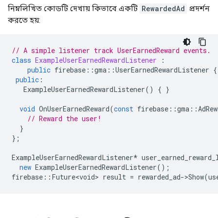
নিম্নলিখিত কোডটি দেখায় কিভাবে একটি
RewardedAd
প্রদর্শন
করতে হয়:
// A simple listener track UserEarnedReward events.
class
ExampleUserEarnedRewardListener
:
public
firebase
::
gma
::
UserEarnedRewardListener
{
public
:
ExampleUserEarnedRewardListener
()
{
}
void
OnUserEarnedReward
(
const
firebase
::
gma
::
AdRew
// Reward the user!
}
};
ExampleUserEarnedRewardListener
*
user_earned_reward_
new
ExampleUserEarnedRewardListener
();
firebase
::
Future<void>
result
=
rewarded_ad
-
>
Show
(
us