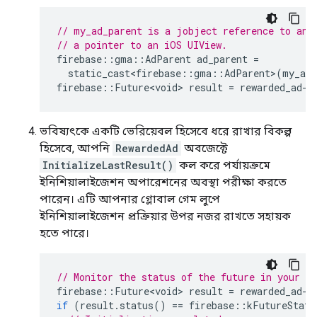
// my_ad_parent is a jobject reference to an 
// a pointer to an iOS UIView.
firebase
::
gma
::
AdParent
ad_parent
=
static_cast<firebase
::
gma
::
AdParent
>
(
my_ad_
firebase
::
Future<void>
result
=
rewarded_ad
-
>
ভবিষ্যৎকে একটি ভেরিয়েবল হিসেবে ধরে রাখার বিকল্প
হিসেবে, আপনি
RewardedAd
অবজেক্টে
InitializeLastResult()
কল করে পর্যায়ক্রমে
ইনিশিয়ালাইজেশন অপারেশনের অবস্থা পরীক্ষা করতে
পারেন। এটি আপনার গ্লোবাল গেম লুপে
ইনিশিয়ালাইজেশন প্রক্রিয়ার উপর নজর রাখতে সহায়ক
হতে পারে।
// Monitor the status of the future in your g
firebase
::
Future<void>
result
=
rewarded_ad
-
>
if
(
result
.
status
()
==
firebase
::
kFutureStatu