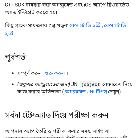
C++ SDK ব্যবহার করে অ্যান্ড্রয়েড এবং iOS অ্যাপে রিওয়ার্ডেড
অ্যাড ইন্টিগ্রেট করতে হয়।
কিছু গ্রাহক সাফল্যের গল্প পড়ুন:
কেস স্টাডি ১
,
কেস স্টাডি
২
।
পূর্বশর্ত
সম্পূর্ণ করুন।
শুরু করুন
।
(শুধুমাত্র অ্যান্ড্রয়েডের জন্য)
JNI
jobject
রেফারেন্স নিয়ে
কাজ করার অভিজ্ঞতা (
অ্যান্ড্রয়েড JNI টিপস
দেখুন)।
সর্বদা টেস্ট অ্যাড দিয়ে পরীক্ষা করুন
আপনার অ্যাপ তৈরি ও পরীক্ষা করার সময়, লাইভ বা