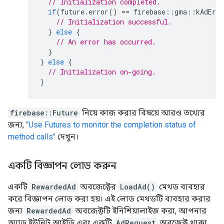
// Initialization completed.
if
(
future
.
error
()
==
firebase
::
gma
::
kAdErro
// Initialization successful.
}
else
{
// An error has occurred.
}
}
else
{
// Initialization on-going.
}
firebase::Future
নিয়ে কাজ করার বিষয়ে আরও তথ্যের
জন্য,
"Use Futures to monitor the completion status of
method calls"
দেখুন।
একটি বিজ্ঞাপন লোড করুন
একটি
RewardedAd
অবজেক্টের
LoadAd()
মেথড ব্যবহার
করে বিজ্ঞাপন লোড করা হয়। এই লোড মেথডটি ব্যবহার করার
জন্য
RewardedAd
অবজেক্টটি ইনিশিয়ালাইজ করা, আপনার
অ্যাড ইউনিট আইডি এবং একটি
AdRequest
অবজেক্ট থাকা