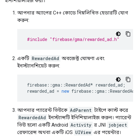
ইনিশিয়ালাইজ করা।
আপনার অ্যাপের C++ কোডে নিম্নলিখিত হেডারটি যোগ
করুন:
#include
"firebase/gma/rewarded_ad.h"
একটি
RewardedAd
অবজেক্ট ঘোষণা এবং
ইনস্ট্যানশিয়েট করুন:
firebase
::
gma
::
RewardedAd
*
rewarded_ad
;
rewarded_ad
=
new
firebase
::
gma
::
RewardedAd
(
আপনার প্যারেন্ট ভিউকে
AdParent
টাইপে কাস্ট করে
RewardedAd
ইনস্ট্যান্সটি ইনিশিয়ালাইজ করুন। প্যারেন্ট
ভিউ হলো একটি Android
Activity
র JNI
jobject
রেফারেন্স অথবা একটি iOS
UIView
এর পয়েন্টার।