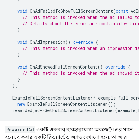
void
OnAdFailedToShowFullScreenContent
(
const
AdE
// This method is invoked when the ad failed t
// Details about the error are contained withi
}
void
OnAdImpression
()
override
{
// This method is invoked when an impression i
}
void
OnAdShowedFullScreenContent
()
override
{
// This method is invoked when the ad showed i
}
};
ExampleFullScreenContentListener
*
example_full_scr
new
ExampleFullScreenContentListener
();
rewarded_ad
->
SetFullScreenContentListener
(
example_
RewardedAd
একটি একবার ব্যবহারযোগ্য অবজেক্ট। এর মানে
হলো, একবার একটি রিওয়ার্ডেড অ্যাড দেখানো হলে, তা আর