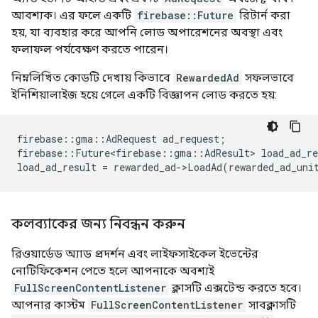
আবশ্যক। এর ফলে একটি
firebase::Future
রিটার্ন করা
হয়, যা ব্যবহার করে আপনি লোড অপারেশনের অবস্থা এবং
ফলাফল পর্যবেক্ষণ করতে পারেন।
নিম্নলিখিত কোডটি দেখায় কিভাবে
RewardedAd
সফলভাবে
ইনিশিয়ালাইজ হয়ে গেলে একটি বিজ্ঞাপন লোড করতে হয়:
firebase
::
gma
::
AdRequest
ad_request
;
firebase
::
Future<firebase
::
gma
::
AdResult
>
load_ad_re
load_ad_result
=
rewarded_ad
-
>
LoadAd
(
rewarded_ad_uni
কলব্যাকের জন্য নিবন্ধন করুন
রিওয়ার্ডেড অ্যাড প্রদর্শন এবং লাইফসাইকেল ইভেন্টের
নোটিফিকেশন পেতে হলে আপনাকে অবশ্যই
FullScreenContentListener
ক্লাসটি এক্সটেন্ড করতে হবে।
আপনার কাস্টম
FullScreenContentListener
সাবক্লাসটি