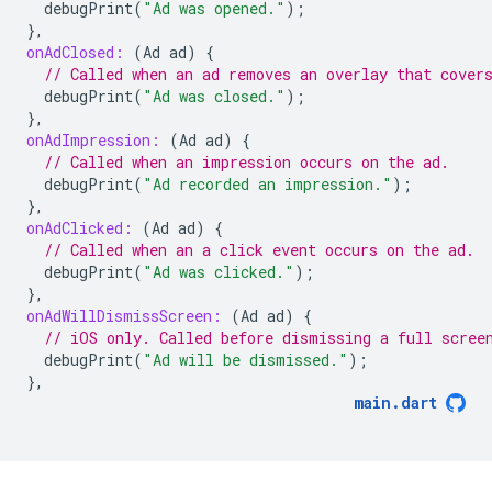
debugPrint
(
"Ad was opened."
);
},
onAdClosed:
(
Ad
ad
)
{
// Called when an ad removes an overlay that cover
debugPrint
(
"Ad was closed."
);
},
onAdImpression:
(
Ad
ad
)
{
// Called when an impression occurs on the ad.
debugPrint
(
"Ad recorded an impression."
);
},
onAdClicked:
(
Ad
ad
)
{
// Called when an a click event occurs on the ad.
debugPrint
(
"Ad was clicked."
);
},
onAdWillDismissScreen:
(
Ad
ad
)
{
// iOS only. Called before dismissing a full scree
debugPrint
(
"Ad will be dismissed."
);
},
main
.
dart