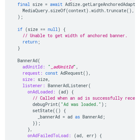
final
size
=
await
AdSize
.
getLargeAnchoredAdapti
MediaQuery
.
sizeOf
(
context
).
width
.
truncate
(),
);
if
(
size
==
null
)
{
// Unable to get width of anchored banner.
return
;
}
BannerAd
(
adUnitId:
"
_adUnitId
"
,
request:
const
AdRequest
(),
size:
size
,
listener:
BannerAdListener
(
onAdLoaded:
(
ad
)
{
// Called when an ad is successfully receiv
debugPrint
(
"Ad was loaded."
);
setState
(()
{
_bannerAd
=
ad
as
BannerAd
;
});
},
onAdFailedToLoad:
(
ad
,
err
)
{