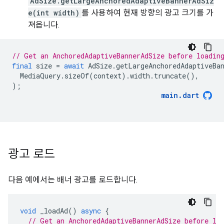
AdSize.getLargeAnchoredAdaptiveBannerAdSiz
e(int width)
를 사용하여 현재 방향의 광고 크기를 가
져옵니다.
// Get an AnchoredAdaptiveBannerAdSize before loadin
final
size
=
await
AdSize
.
getLargeAnchoredAdaptiveBa
MediaQuery
.
sizeOf
(
context
).
width
.
truncate
(),
);
main
.
dart
광고 로드
다음 예에서는 배너 광고를 로드합니다.
void
_loadAd
()
async
{
// Get an AnchoredAdaptiveBannerAdSize before lo