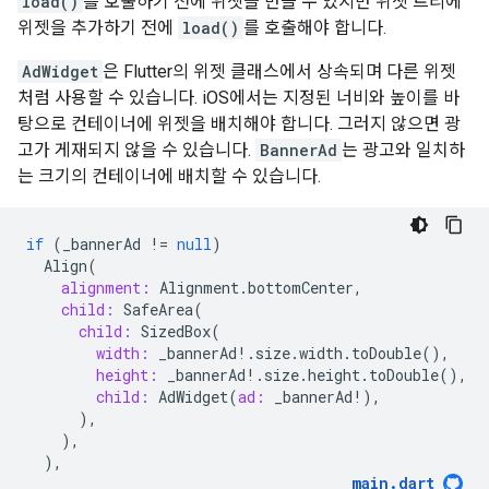
load()
를 호출하기 전에 위젯을 만들 수 있지만 위젯 트리에
위젯을 추가하기 전에
load()
를 호출해야 합니다.
AdWidget
은 Flutter의 위젯 클래스에서 상속되며 다른 위젯
처럼 사용할 수 있습니다. iOS에서는 지정된 너비와 높이를 바
탕으로 컨테이너에 위젯을 배치해야 합니다. 그러지 않으면 광
고가 게재되지 않을 수 있습니다.
BannerAd
는 광고와 일치하
는 크기의 컨테이너에 배치할 수 있습니다.
if
(
_bannerAd
!=
null
)
Align
(
alignment:
Alignment
.
bottomCenter
,
child:
SafeArea
(
child:
SizedBox
(
width:
_bannerAd
!
.
size
.
width
.
toDouble
(),
height:
_bannerAd
!
.
size
.
height
.
toDouble
(),
child:
AdWidget
(
ad:
_bannerAd
!
),
),
),
),
main
.
dart