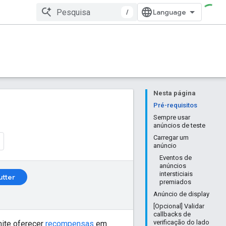
/
Nesta página
Pré-requisitos
Sempre usar
anúncios de teste
Carregar um
anúncio
Eventos de
anúncios
intersticiais
utter
premiados
Anúncio de display
[Opcional] Validar
callbacks de
verificação do lado
mite oferecer
recompensas
em