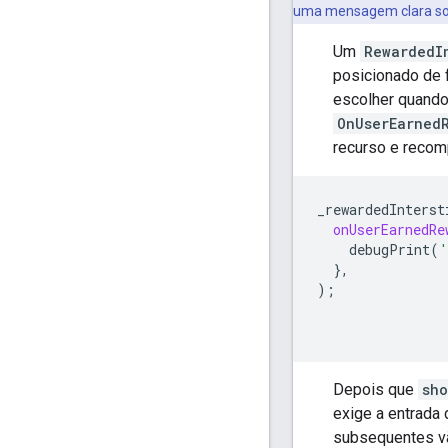
uma mensagem clara sob
Um
RewardedI
posicionado de f
escolher quand
OnUserEarned
recurso e recomp
_rewardedInterst
onUserEarnedRe
debugPrint
(
'
},
);
Depois que
sho
exige a entrada
subsequentes v