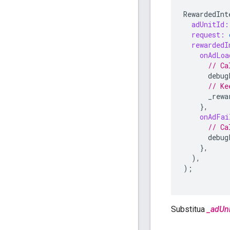
RewardedInt
adUnitId:
request:
rewardedI
onAdLoa
// Ca
debug
// Ke
_rewa
},
onAdFai
// Ca
debug
},
),
);
Substitua
_adUni