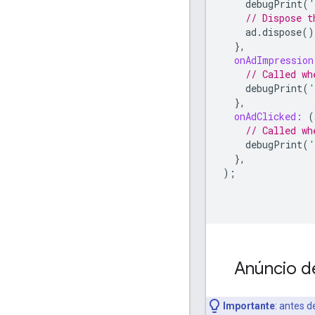
debugPrint
(
'
// Dispose t
ad
.
dispose
()
},
onAdImpression
// Called wh
debugPrint
(
'
},
onAdClicked:
(
// Called wh
debugPrint
(
'
},
);
Anúncio de
Importante
:
antes de