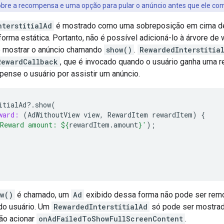
re a recompensa e uma opção para pular o anúncio antes que ele co
nterstitialAd
é mostrado como uma sobreposição em cima de
orma estática. Portanto, não é possível adicioná-lo à árvore de 
o mostrar o anúncio chamando
show()
.
RewardedInterstitia
RewardCallback
, que é invocado quando o usuário ganha uma
ense o usuário por assistir um anúncio.
itialAd
?
.
show
(
ward:
(
AdWithoutView
view
,
RewardItem
rewardItem
)
{
Reward amount: 
${
rewardItem
.
amount
}
'
);
w()
é chamado, um
Ad
exibido dessa forma não pode ser rem
 do usuário. Um
RewardedInterstitialAd
só pode ser mostra
ão acionar
onAdFailedToShowFullScreenContent
.