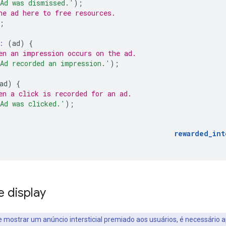
Ad was dismissed.'
);
he ad here to free resources.
;
:
(
ad
)
{
en an impression occurs on the ad.
Ad recorded an impression.'
);
ad
)
{
en a click is recorded for an ad.
Ad was clicked.'
);
rewarded_int
 display
 mostrar um anúncio intersticial premiado aos usuários, é necessário 