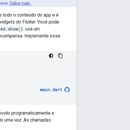
mece.
Saiba mais.
 todo o conteúdo do app e é
widgets do Flutter. Você pode
lAd.show()
usa um
 recompensa. Implemente esse
main
.
dart
ovido programaticamente e
do uma vez. As chamadas