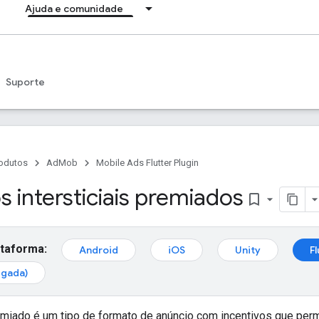
Ajuda e comunidade
Suporte
odutos
AdMob
Mobile Ads Flutter Plugin
 intersticiais premiados
bookmark_border
ataforma:
Android
iOS
Unity
Fl
egada)
remiado é um tipo de formato de anúncio com incentivos que per