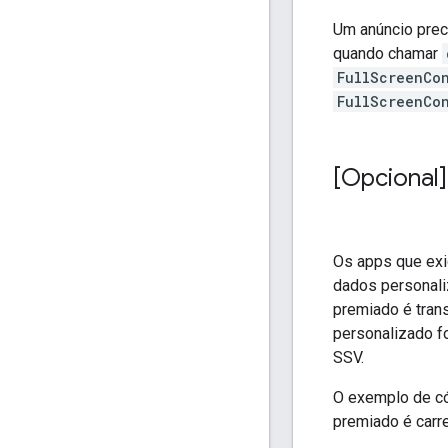
Um anúncio prec
quando chamar
FullScreenCo
FullScreenCo
[Opcional]
Os apps que ex
dados personali
premiado é tran
personalizado fo
SSV.
O exemplo de có
premiado é carr