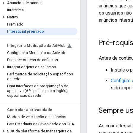
Anúncios de banner
anúncios que ap
Intersticial
os usuários não 
Nativo
anúncios inters
Premiado
Intersticial premiado
Pré-requis
Integrar a Mediação da Ad
Mob
Configurar a Mediação da Ad
Mob
Antes de continu
Escolher origens de anúncios
Integrar origens de anúncios
Instale o p
Parâmetros de solicitação específicos
da rede
Configure
Usar interfaces de programação do
sido impor
aplicativo (APIs
,
na sigla em inglês)
específicas da rede
Sempre us
Controlar a privacidade
Modos de veiculação de anúncios
Leis Estaduais de Privacidade dos EUA
Ao criar e testa
SDK da plataforma de mensagens de
conta poderá se