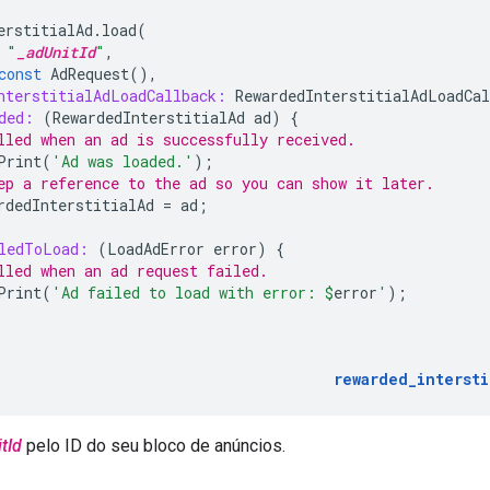
erstitialAd
.
load
(
"
_adUnitId
"
,
const
AdRequest
(),
nterstitialAdLoadCallback:
RewardedInterstitialAdLoadCal
ded:
(
RewardedInterstitialAd
ad
)
{
lled when an ad is successfully received.
Print
(
'Ad was loaded.'
);
ep a reference to the ad so you can show it later.
rdedInterstitialAd
=
ad
;
ledToLoad:
(
LoadAdError
error
)
{
lled when an ad request failed.
Print
(
'Ad failed to load with error: 
$
error
'
);
rewarded_intersti
tId
pelo ID do seu bloco de anúncios.