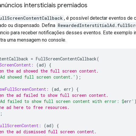
núncios intersticiais premiados
ullScreenContentCallback
, é possível detectar eventos de 
ado ou dispensado. Defina
RewardedInterstitialAd.fullSc
úncio para receber notificações desses eventos. Este exemplo
stra uma mensagem no console.
tentCallback
=
FullScreenContentCallback
(
ScreenContent:
(
ad
)
{
en the ad showed the full screen content.
Ad showed full screen content.'
);
owFullScreenContent:
(
ad
,
err
)
{
en the ad failed to show full screen content.
Ad failed to show full screen content with error: 
$
err
'
he ad here to free resources.
;
ullScreenContent:
(
ad
)
{
en the ad dismissed full screen content.