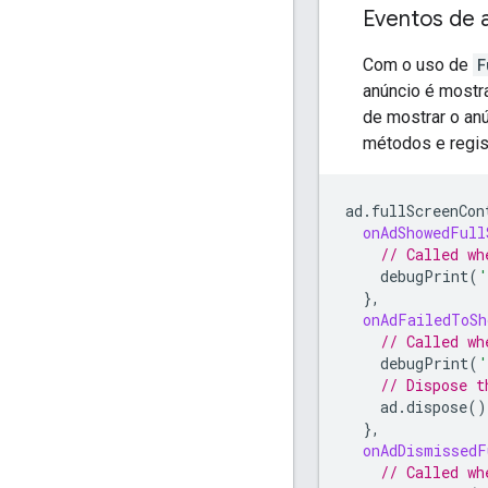
Eventos de a
Com o uso de
F
anúncio é mostr
de mostrar o an
métodos e regi
ad
.
fullScreenCon
onAdShowedFull
// Called wh
debugPrint
(
'
},
onAdFailedToSh
// Called wh
debugPrint
(
'
// Dispose t
ad
.
dispose
()
},
onAdDismissedF
// Called wh