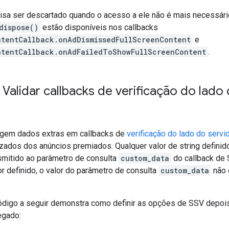
isa ser descartado quando o acesso a ele não é mais necessár
dispose()
estão disponíveis nos callbacks
ntentCallback.onAdDismissedFullScreenContent
e
ntentCallback.onAdFailedToShowFullScreenContent
.
 Validar callbacks de verificação do lado 
igem dados extras em callbacks de
verificação do lado do servi
zados dos anúncios premiados. Qualquer valor de string definid
smitido ao parâmetro de consulta
custom_data
do callback de 
r definido, o valor do parâmetro de consulta
custom_data
não 
digo a seguir demonstra como definir as opções de SSV depois q
egado: