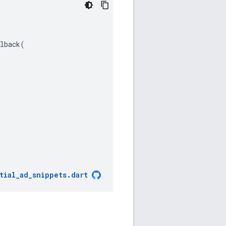
lback
(
tial_ad_snippets
.
dart