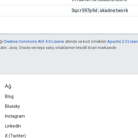
3qcr597p9d
.
skadnetwork
ği
Creative Commons Atıf 4.0 Lisansı
altında ve kod örnekleri
Apache 2.0 Lisan
atın. Java, Oracle ve/veya satış ortaklarının tescilli ticari markasıdır.
Ağ
Blog
Bluesky
Instagram
LinkedIn
X (Twitter)