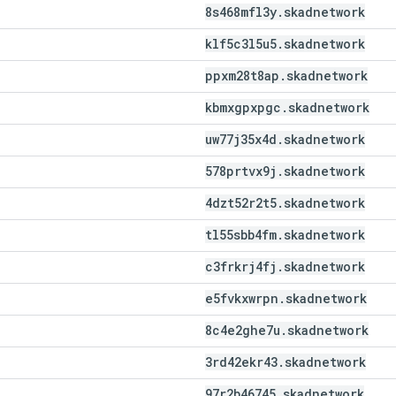
8s468mfl3y
.
skadnetwork
klf5c3l5u5
.
skadnetwork
ppxm28t8ap
.
skadnetwork
kbmxgpxpgc
.
skadnetwork
uw77j35x4d
.
skadnetwork
578prtvx9j
.
skadnetwork
4dzt52r2t5
.
skadnetwork
tl55sbb4fm
.
skadnetwork
c3frkrj4fj
.
skadnetwork
e5fvkxwrpn
.
skadnetwork
8c4e2ghe7u
.
skadnetwork
3rd42ekr43
.
skadnetwork
97r2b46745
.
skadnetwork