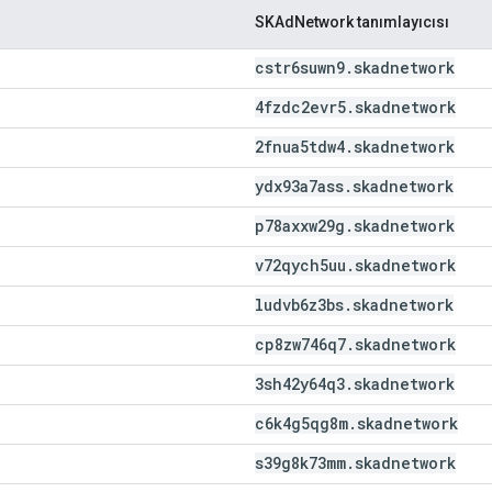
SKAdNetwork tanımlayıcısı
cstr6suwn9
.
skadnetwork
4fzdc2evr5
.
skadnetwork
2fnua5tdw4
.
skadnetwork
ydx93a7ass
.
skadnetwork
p78axxw29g
.
skadnetwork
v72qych5uu
.
skadnetwork
ludvb6z3bs
.
skadnetwork
cp8zw746q7
.
skadnetwork
3sh42y64q3
.
skadnetwork
c6k4g5qg8m
.
skadnetwork
s39g8k73mm
.
skadnetwork