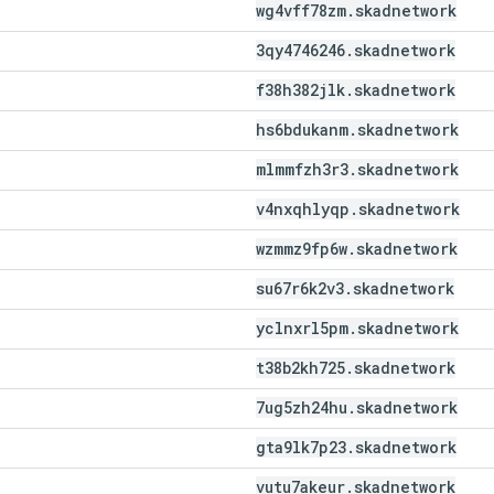
wg4vff78zm
.
skadnetwork
3qy4746246
.
skadnetwork
f38h382jlk
.
skadnetwork
hs6bdukanm
.
skadnetwork
mlmmfzh3r3
.
skadnetwork
v4nxqhlyqp
.
skadnetwork
wzmmz9fp6w
.
skadnetwork
su67r6k2v3
.
skadnetwork
yclnxrl5pm
.
skadnetwork
t38b2kh725
.
skadnetwork
7ug5zh24hu
.
skadnetwork
gta9lk7p23
.
skadnetwork
vutu7akeur
.
skadnetwork