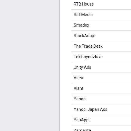
RTB House
Sift Media
Smadex
StackAdapt
The Trade Desk
Tek boynuzlu at
Unity Ads
Verve
Viant
Yahoo!
Yahoo! Japan Ads
YouAppi
Zemanta