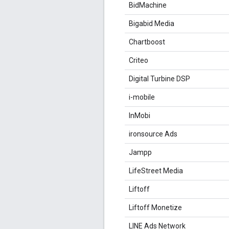
BidMachine
Bigabid Media
Chartboost
Criteo
Digital Turbine DSP
i-mobile
InMobi
ironsource Ads
Jampp
LifeStreet Media
Liftoff
Liftoff Monetize
LINE Ads Network