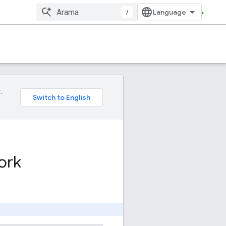
/
.
ork