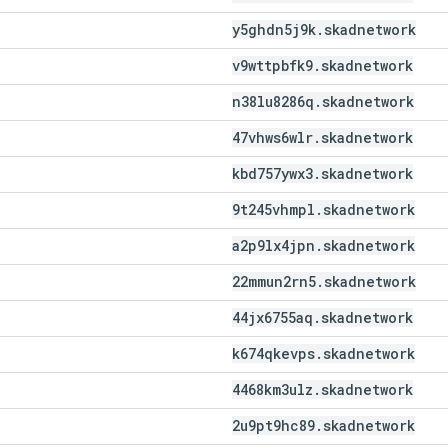
y5ghdn5j9k
.
skadnetwork
v9wttpbfk9
.
skadnetwork
n38lu8286q
.
skadnetwork
47vhws6wlr
.
skadnetwork
kbd757ywx3
.
skadnetwork
9t245vhmpl
.
skadnetwork
a2p9lx4jpn
.
skadnetwork
22mmun2rn5
.
skadnetwork
44jx6755aq
.
skadnetwork
k674qkevps
.
skadnetwork
4468km3ulz
.
skadnetwork
2u9pt9hc89
.
skadnetwork