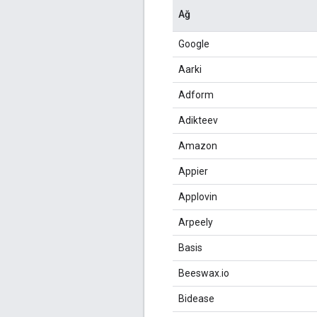
Ağ
Google
Aarki
Adform
Adikteev
Amazon
Appier
Applovin
Arpeely
Basis
Beeswax.io
Bidease