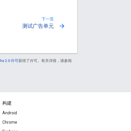
下一页
arrow_forward
测试广告单元
he 2.0 许可
获得了许可。有关详情，请参阅
构建
Android
Chrome