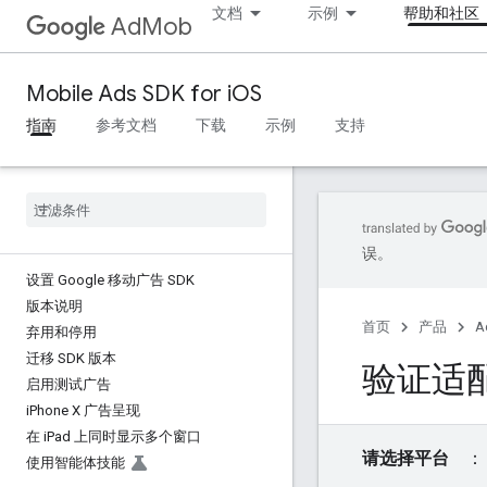
文档
示例
帮助和社区
AdMob
Mobile Ads SDK for iOS
指南
参考文档
下载
示例
支持
误。
设置 Google 移动广告 SDK
版本说明
首页
产品
A
弃用和停用
迁移 SDK 版本
验证适
启用测试广告
i
Phone X 广告呈现
在 i
Pad 上同时显示多个窗口
请选择平台
使用智能体技能