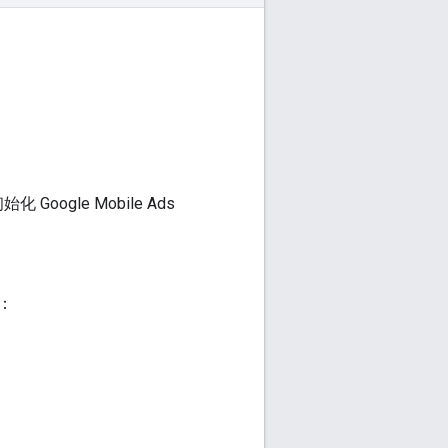
初始化
Google Mobile Ads
：