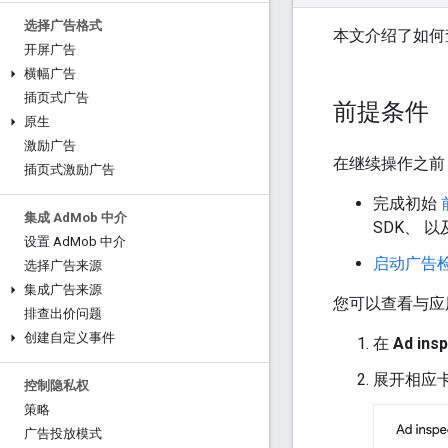
选择广告格式
本文介绍了如何
开屏广告
横幅广告
插页式广告
前提条件
原生
激励广告
在继续操作之前
插页式激励广告
完成初始
集成 Ad
Mob 中介
SDK
、 
设置 Ad
Mob 中介
启动广告
选择广告来源
集成广告来源
您可以查看与应
排查出价问题
创建自定义事件
在
Ad ins
展开相应卡
控制隐私权
策略
广告投放模式