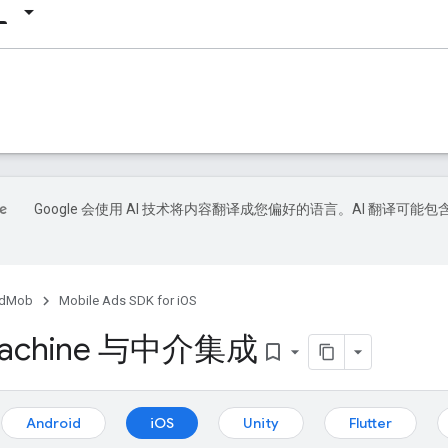
Google 会使用 AI 技术将内容翻译成您偏好的语言。AI 翻译可能包
dMob
Mobile Ads SDK for iOS
achine 与中介集成
bookmark_border
：
Android
iOS
Unity
Flutter