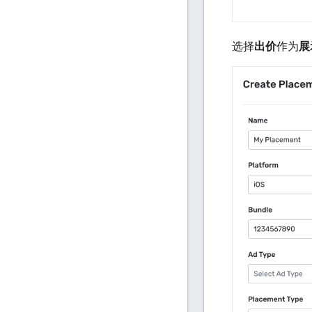
选择
出价
作为
展