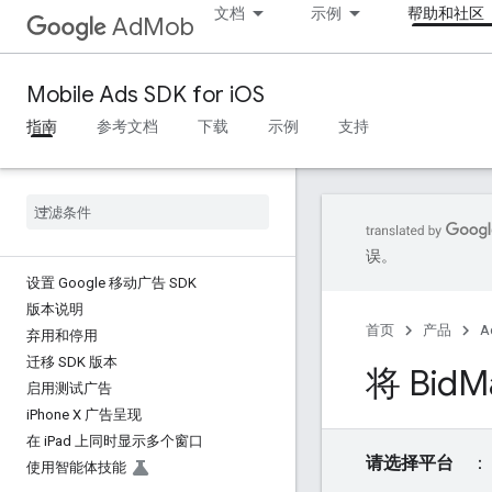
文档
示例
帮助和社区
AdMob
Mobile Ads SDK for iOS
指南
参考文档
下载
示例
支持
误。
设置 Google 移动广告 SDK
版本说明
首页
产品
A
弃用和停用
迁移 SDK 版本
将 Bid
M
启用测试广告
i
Phone X 广告呈现
在 i
Pad 上同时显示多个窗口
请选择平台
使用智能体技能