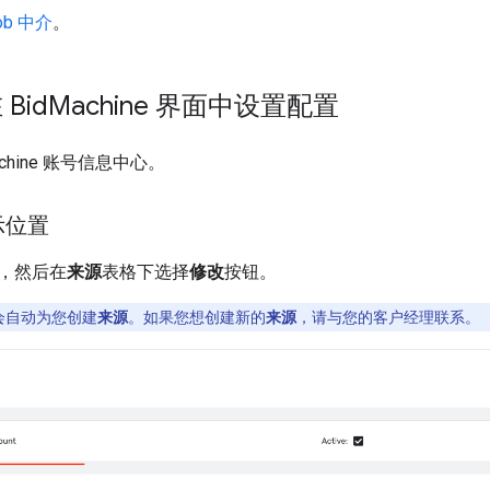
ob 中介
。
 Bid
Machine 界面中设置配置
achine 账号信息中心。
示位置
，然后在
来源
表格下选择
修改
按钮。
e 会自动为您创建
来源
。如果您想创建新的
来源
，请与您的客户经理联系。