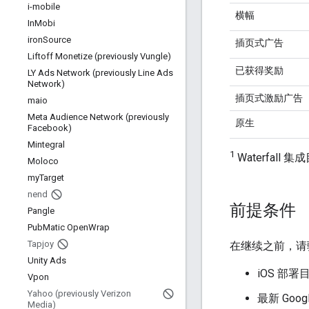
i-mobile
横幅
In
Mobi
iron
Source
插页式广告
Liftoff Monetize (previously Vungle)
已获得奖励
LY Ads Network (previously Line Ads
Network)
插页式激励广告
maio
Meta Audience Network (previously
原生
Facebook)
Mintegral
1
Waterfal
Moloco
my
Target
nend
前提条件
Pangle
Pub
Matic Open
Wrap
Tapjoy
在继续之前，请
Unity Ads
iOS 部署
Vpon
Yahoo (previously Verizon
最新
Goog
Media)