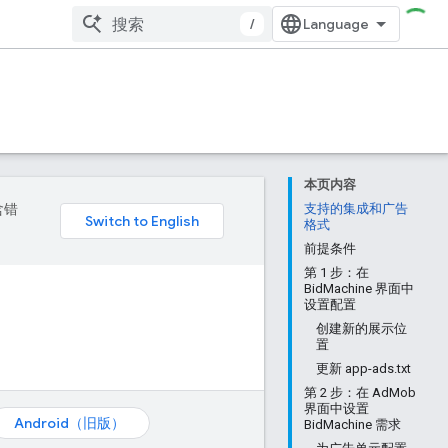
/
本页内容
含错
支持的集成和广告
格式
前提条件
第 1 步：在
BidMachine 界面中
设置配置
创建新的展示位
置
更新 app-ads.txt
第 2 步：在 AdMob
界面中设置
Android（旧版）
BidMachine 需求