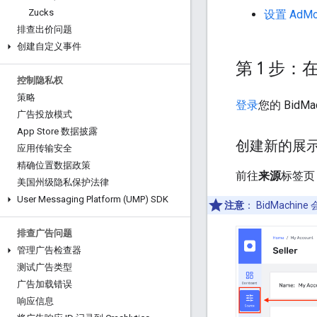
Zucks
设置 AdM
排查出价问题
创建自定义事件
第 1 步：在
控制隐私权
策略
登录
您的 BidM
广告投放模式
App Store 数据披露
创建新的展
应用传输安全
精确位置数据政策
前往
来源
标签页
美国州级隐私保护法律
User Messaging Platform (UMP) SDK
注意
：
BidMachin
排查广告问题
管理广告检查器
测试广告类型
广告加载错误
响应信息