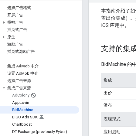
选择广告格式
本指南介绍了如
开屏广告
盖出价集成）。如何
横幅广告
iOS 应用中。
插页式广告
原生
激励广告
支持的集
插页式激励广告
BidMachin
集成 Ad
Mob 中介
设置 Ad
Mob 中介
集成
选择广告来源
集成广告来源
出价
Ad
Colony
App
Lovin
瀑布
Bid
Machine
BIGO Ads SDK
表现形式
Chartboost
应用启动
DT Exchange (previously Fyber)